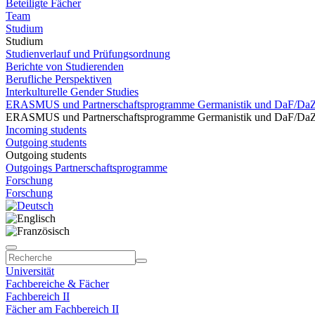
Beteiligte Fächer
Team
Studium
Studium
Studienverlauf und Prüfungsordnung
Berichte von Studierenden
Berufliche Perspektiven
Interkulturelle Gender Studies
ERASMUS und Partnerschaftsprogramme Germanistik und DaF/Da
ERASMUS und Partnerschaftsprogramme Germanistik und DaF/Da
Incoming students
Outgoing students
Outgoing students
Outgoings Partnerschaftsprogramme
Forschung
Forschung
Universität
Fachbereiche & Fächer
Fachbereich II
Fächer am Fachbereich II