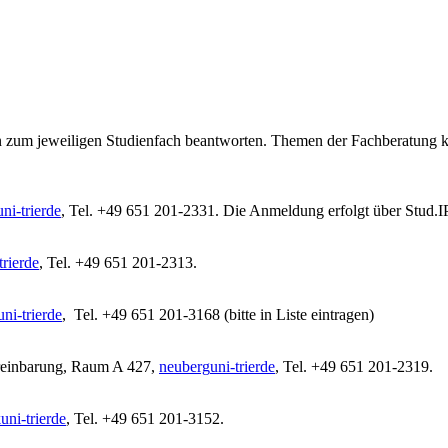
en zum jeweiligen Studienfach beantworten. Themen der Fachberatung 
uni-trier
de
, Tel. +49 651 201-2331. Die Anmeldung erfolgt über Stud.I
trier
de
, Tel. +49 651 201-2313.
uni-trier
de
, Tel. +49 651 201-3168 (bitte in Liste eintragen)
reinbarung, Raum A 427,
neuberg
uni-trier
de
, Tel. +49 651 201-2319.
k
uni-trier
de
, Tel. +49 651 201-3152.