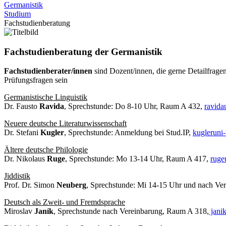
Germanistik
Studium
Fachstudienberatung
Fachstudienberatung der Germanistik
Fachstudienberater/innen
sind Dozent/innen, die gerne Detailfrag
Prüfungsfragen sein
Germanistische Linguistik
Dr. Fausto
Ravida
, Sprechstunde: Do 8-10 Uhr, Raum A 432,
ravida
Neuere deutsche Literaturwissenschaft
Dr. Stefani
Kugler
, Sprechstunde: Anmeldung bei Stud.IP,
kugler
uni-
Ältere deutsche Philologie
Dr. Nikolaus
Ruge
, Sprechstunde: Mo 13-14 Uhr, Raum A 417,
ruge
Jiddistik
Prof. Dr. Simon
Neuberg
, Sprechstunde: Mi 14-15 Uhr und nach Ve
Deutsch als Zweit- und Fremdsprache
Miroslav
Janík
, Sprechstunde nach Vereinbarung, Raum A 318,
jani