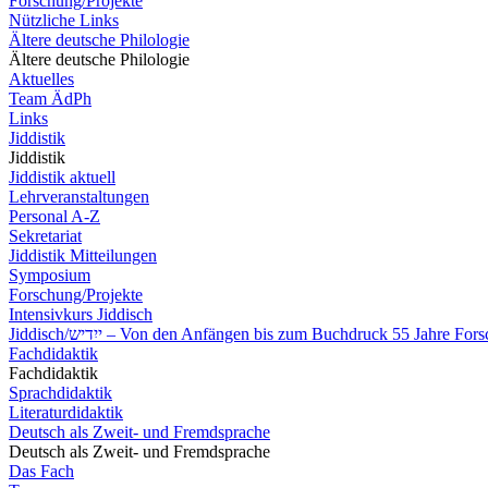
Forschung/Projekte
Nützliche Links
Ältere deutsche Philologie
Ältere deutsche Philologie
Aktuelles
Team ÄdPh
Links
Jiddistik
Jiddistik
Jiddistik aktuell
Lehrveranstaltungen
Personal A-Z
Sekretariat
Jiddistik Mitteilungen
Symposium
Forschung/Projekte
Intensivkurs Jiddisch
Jiddisch/ייִדיש – Von den Anfängen bis zum Buchdruck 55 Jahre 
Fachdidaktik
Fachdidaktik
Sprachdidaktik
Literaturdidaktik
Deutsch als Zweit- und Fremdsprache
Deutsch als Zweit- und Fremdsprache
Das Fach