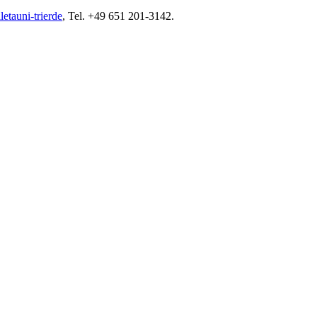
leta
uni-trier
de
, Tel. +49 651 201-3142.