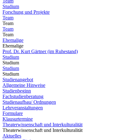
Team
Studium
Forschung und Projekte
Team
Team
Team
Team
Ehemalige
Ehemalige
Prof. Dr. Kurt Gärtner (im Ruhestand)
Studium
Studium
Studium
Studium
Studienangebot
Allgemeine Hinweise
Studienbeginn
Fachstudienberatung
Studienaufbau/ Ordnungen
Lehrveranstaltungen
Formulare
Klausurtermine
Theaterwissenschaft und Interkulturalität
Theaterwissenschaft und Interkulturalität
Aktuelles