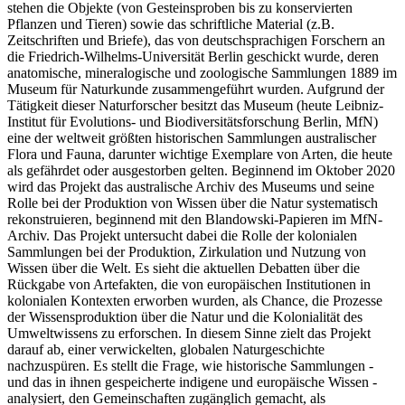
stehen die Objekte (von Gesteinsproben bis zu konservierten
Pflanzen und Tieren) sowie das schriftliche Material (z.B.
Zeitschriften und Briefe), das von deutschsprachigen Forschern an
die Friedrich-Wilhelms-Universität Berlin geschickt wurde, deren
anatomische, mineralogische und zoologische Sammlungen 1889 im
Museum für Naturkunde zusammengeführt wurden. Aufgrund der
Tätigkeit dieser Naturforscher besitzt das Museum (heute Leibniz-
Institut für Evolutions- und Biodiversitätsforschung Berlin, MfN)
eine der weltweit größten historischen Sammlungen australischer
Flora und Fauna, darunter wichtige Exemplare von Arten, die heute
als gefährdet oder ausgestorben gelten. Beginnend im Oktober 2020
wird das Projekt das australische Archiv des Museums und seine
Rolle bei der Produktion von Wissen über die Natur systematisch
rekonstruieren, beginnend mit den Blandowski-Papieren im MfN-
Archiv. Das Projekt untersucht dabei die Rolle der kolonialen
Sammlungen bei der Produktion, Zirkulation und Nutzung von
Wissen über die Welt. Es sieht die aktuellen Debatten über die
Rückgabe von Artefakten, die von europäischen Institutionen in
kolonialen Kontexten erworben wurden, als Chance, die Prozesse
der Wissensproduktion über die Natur und die Kolonialität des
Umweltwissens zu erforschen. In diesem Sinne zielt das Projekt
darauf ab, einer verwickelten, globalen Naturgeschichte
nachzuspüren. Es stellt die Frage, wie historische Sammlungen -
und das in ihnen gespeicherte indigene und europäische Wissen -
analysiert, den Gemeinschaften zugänglich gemacht, als