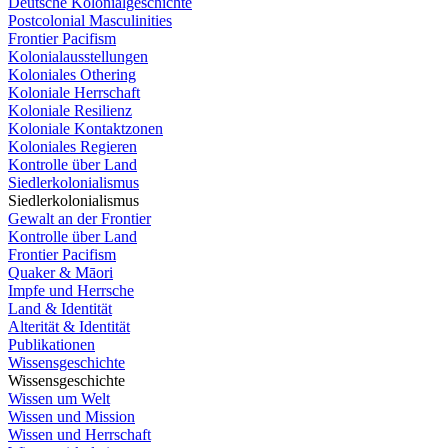
Deutsche Kolonialgeschichte
Postcolonial Masculinities
Frontier Pacifism
Kolonialausstellungen
Koloniales Othering
Koloniale Herrschaft
Koloniale Resilienz
Koloniale Kontaktzonen
Koloniales Regieren
Kontrolle über Land
Siedlerkolonialismus
Siedlerkolonialismus
Gewalt an der Frontier
Kontrolle über Land
Frontier Pacifism
Quaker & Māori
Impfe und Herrsche
Land & Identität
Alterität & Identität
Publikationen
Wissensgeschichte
Wissensgeschichte
Wissen um Welt
Wissen und Mission
Wissen und Herrschaft