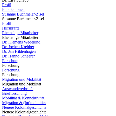
Dr. Lisa Schaub
Profil
Publikationen
Susanne Buchmeier-Zisel
Susanne Buchmeier-Zisel
Profil
Hilfskräfte
Ehemalige Mitarbeiter
Ehemalige Mitarbeiter
Dr. Klemens Wedekind
Dr. Jochen Krebber
Dr. Jan Hildenhagen
Dr. Hanno Scheerer
Forschung
Forschung
Forschung
Forschung
Migration und Mobilität
Migration und Mobilität
Auswandererbriefe
Briefforschung
Mobilität & Konnektivität
Migration & (Im)mobilities
Neuere Kolonialgeschichte
Neuere Kolonialgeschichte