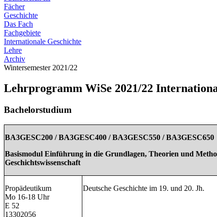
Fächer
Geschichte
Das Fach
Fachgebiete
Internationale Geschichte
Lehre
Archiv
Wintersemester 2021/22
Lehrprogramm WiSe 2021/22 Internationa
Bachelorstudium
BA3GESC200 / BA3GESC400 / BA3GESC550 / BA3GESC650
Basismodul Einführung in die Grundlagen, Theorien und Meth
Geschichtswissenschaft
Propädeutikum
Deutsche Geschichte im 19. und 20. Jh.
Mo 16-18 Uhr
E 52
13302056