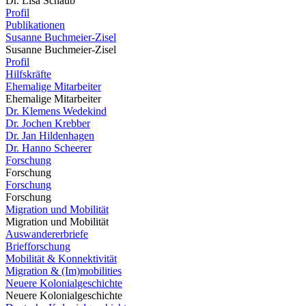
Dr. Lisa Schaub
Profil
Publikationen
Susanne Buchmeier-Zisel
Susanne Buchmeier-Zisel
Profil
Hilfskräfte
Ehemalige Mitarbeiter
Ehemalige Mitarbeiter
Dr. Klemens Wedekind
Dr. Jochen Krebber
Dr. Jan Hildenhagen
Dr. Hanno Scheerer
Forschung
Forschung
Forschung
Forschung
Migration und Mobilität
Migration und Mobilität
Auswandererbriefe
Briefforschung
Mobilität & Konnektivität
Migration & (Im)mobilities
Neuere Kolonialgeschichte
Neuere Kolonialgeschichte