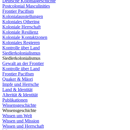
Deutsche Kolonialgeschichte
Postcolonial Masculinities
Frontier Pacifism
Kolonialausstellungen
Koloniales Othering
Koloniale Herrschaft
Koloniale Resilienz
Koloniale Kontaktzonen
Koloniales Regieren
Kontrolle über Land
Siedlerkolonialismus
Siedlerkolonialismus
Gewalt an der Frontier
Kontrolle über Land
Frontier Pacifism
Quaker & Māori
Impfe und Herrsche
Land & Identität
Alterität & Identität
Publikationen
Wissensgeschichte
Wissensgeschichte
Wissen um Welt
Wissen und Mission
Wissen und Herrschaft