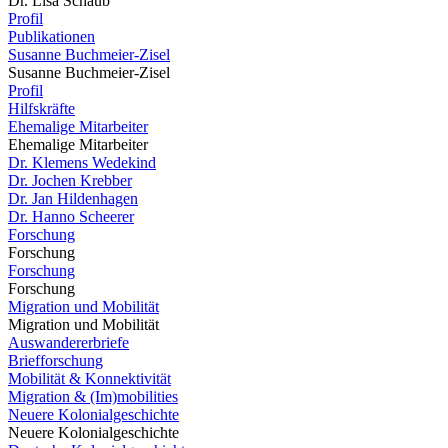
Dr. Lisa Schaub
Profil
Publikationen
Susanne Buchmeier-Zisel
Susanne Buchmeier-Zisel
Profil
Hilfskräfte
Ehemalige Mitarbeiter
Ehemalige Mitarbeiter
Dr. Klemens Wedekind
Dr. Jochen Krebber
Dr. Jan Hildenhagen
Dr. Hanno Scheerer
Forschung
Forschung
Forschung
Forschung
Migration und Mobilität
Migration und Mobilität
Auswandererbriefe
Briefforschung
Mobilität & Konnektivität
Migration & (Im)mobilities
Neuere Kolonialgeschichte
Neuere Kolonialgeschichte