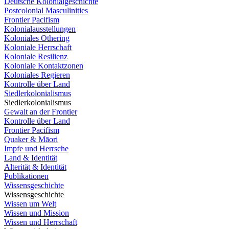
Deutsche Kolonialgeschichte
Postcolonial Masculinities
Frontier Pacifism
Kolonialausstellungen
Koloniales Othering
Koloniale Herrschaft
Koloniale Resilienz
Koloniale Kontaktzonen
Koloniales Regieren
Kontrolle über Land
Siedlerkolonialismus
Siedlerkolonialismus
Gewalt an der Frontier
Kontrolle über Land
Frontier Pacifism
Quaker & Māori
Impfe und Herrsche
Land & Identität
Alterität & Identität
Publikationen
Wissensgeschichte
Wissensgeschichte
Wissen um Welt
Wissen und Mission
Wissen und Herrschaft