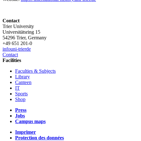
Contact
Trier University
Universitätsring 15
54296 Trier, Germany
+49 651 201-0
info
uni-trier
de
Contact
Facilities
Faculties & Subjects
Library
Canteen
IT
Sports
Shop
Press
Jobs
Campus maps
Imprimer
Protection des données