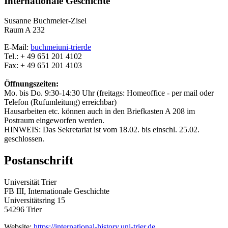
Internationale Geschichte
Susanne Buchmeier-Zisel
Raum A 232
E-Mail:
buchmei
uni-trier
de
Tel.: + 49 651 201 4102
Fax: + 49 651 201 4103
Öffnungszeiten:
Mo. bis Do. 9:30-14:30 Uhr (freitags: Homeoffice - per mail oder
Telefon (Rufumleitung) erreichbar)
Hausarbeiten etc. können auch in den Briefkasten A 208 im
Postraum eingeworfen werden.
HINWEIS: Das Sekretariat ist vom 18.02. bis einschl. 25.02.
geschlossen.
Postanschrift
Universität Trier
FB III, Internationale Geschichte
Universitätsring 15
54296 Trier
Website:
https://international-history.uni-trier.de