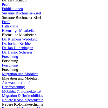
Dr. Lisa Schaub
Profil
Publikationen
Susanne Buchmeier-Zisel
Susanne Buchmeier-Zisel
Profil
Hilfskräfte
Ehemalige Mitarbeiter
Ehemalige Mitarbeiter
Dr. Klemens Wedekind
Dr. Jochen Krebber
Dr. Jan Hildenhagen
Dr. Hanno Scheerer
Forschung
Forschung
Forschung
Forschung
Migration und Mobilität
Migration und Mobilität
Auswandererbriefe
Briefforschung
Mobilität & Konnektivität
Migration & (Im)mobilities
Neuere Kolonialgeschichte
Neuere Kolonialgeschichte