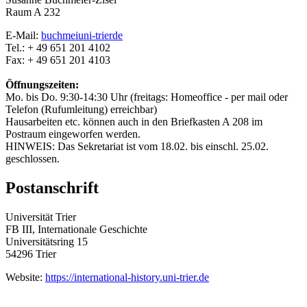
Raum A 232
E-Mail:
buchmei
uni-trier
de
Tel.: + 49 651 201 4102
Fax: + 49 651 201 4103
Öffnungszeiten:
Mo. bis Do. 9:30-14:30 Uhr (freitags: Homeoffice - per mail oder
Telefon (Rufumleitung) erreichbar)
Hausarbeiten etc. können auch in den Briefkasten A 208 im
Postraum eingeworfen werden.
HINWEIS: Das Sekretariat ist vom 18.02. bis einschl. 25.02.
geschlossen.
Postanschrift
Universität Trier
FB III, Internationale Geschichte
Universitätsring 15
54296 Trier
Website:
https://international-history.uni-trier.de