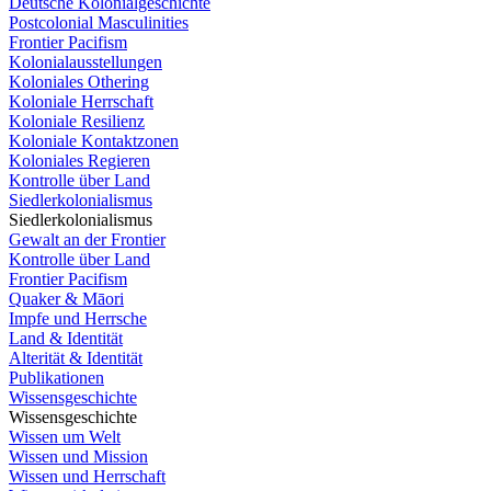
Deutsche Kolonialgeschichte
Postcolonial Masculinities
Frontier Pacifism
Kolonialausstellungen
Koloniales Othering
Koloniale Herrschaft
Koloniale Resilienz
Koloniale Kontaktzonen
Koloniales Regieren
Kontrolle über Land
Siedlerkolonialismus
Siedlerkolonialismus
Gewalt an der Frontier
Kontrolle über Land
Frontier Pacifism
Quaker & Māori
Impfe und Herrsche
Land & Identität
Alterität & Identität
Publikationen
Wissensgeschichte
Wissensgeschichte
Wissen um Welt
Wissen und Mission
Wissen und Herrschaft