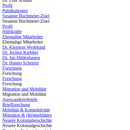
Dr. Lisa Schaub
Profil
Publikationen
Susanne Buchmeier-Zisel
Susanne Buchmeier-Zisel
Profil
Hilfskräfte
Ehemalige Mitarbeiter
Ehemalige Mitarbeiter
Dr. Klemens Wedekind
Dr. Jochen Krebber
Dr. Jan Hildenhagen
Dr. Hanno Scheerer
Forschung
Forschung
Forschung
Forschung
Migration und Mobilität
Migration und Mobilität
Auswandererbriefe
Briefforschung
Mobilität & Konnektivität
Migration & (Im)mobilities
Neuere Kolonialgeschichte
Neuere Kolonialgeschichte