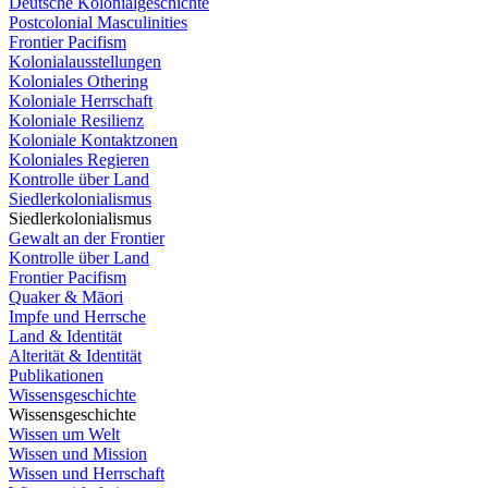
Deutsche Kolonialgeschichte
Postcolonial Masculinities
Frontier Pacifism
Kolonialausstellungen
Koloniales Othering
Koloniale Herrschaft
Koloniale Resilienz
Koloniale Kontaktzonen
Koloniales Regieren
Kontrolle über Land
Siedlerkolonialismus
Siedlerkolonialismus
Gewalt an der Frontier
Kontrolle über Land
Frontier Pacifism
Quaker & Māori
Impfe und Herrsche
Land & Identität
Alterität & Identität
Publikationen
Wissensgeschichte
Wissensgeschichte
Wissen um Welt
Wissen und Mission
Wissen und Herrschaft