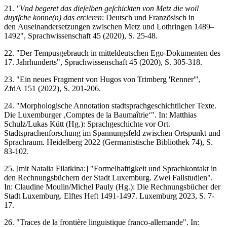
21.
"Vnd begeret das dieſelben geſchickten von Metz die woil
duytſche konne(n) das ercleren
: Deutsch und Französisch in
den Auseinandersetzungen zwischen Metz und Lothringen 1489–
1492", Sprachwissenschaft 45 (2020), S. 25-48.
22. "Der Tempusgebrauch in mitteldeutschen Ego-Dokumenten des
17. Jahrhunderts", Sprachwissenschaft 45 (2020), S. 305-318.
23. "Ein neues Fragment von Hugos von Trimberg 'Renner'",
ZfdA 151 (2022), S. 201-206.
24. "Morphologische Annotation stadtsprachgeschichtlicher Texte.
Die Luxemburger ‚Comptes de la Baumaîtrie‘". In: Matthias
Schulz/Lukas Kütt (Hg.): Sprachgeschichte vor Ort.
Stadtsprachenforschung im Spannungsfeld zwischen Ortspunkt und
Sprachraum. Heidelberg 2022 (Germanistische Bibliothek 74), S.
83-102.
25. [mit Natalia Filatkina:] "Formelhaftigkeit und Sprachkontakt in
den Rechnungsbüchern der Stadt Luxemburg. Zwei Fallstudien".
In: Claudine Moulin/Michel Pauly (Hg.): Die Rechnungsbücher der
Stadt Luxemburg. Elftes Heft 1491-1497. Luxemburg 2023, S. 7-
17.
26. "Traces de la frontière linguistique franco-allemande". In: