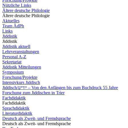
Forschung/Projekte
Nützliche Links
Ältere deutsche Philologie
Ältere deutsche Philologie
Aktuelles
Team ÄdPh
Links
Jiddistik
Jiddistik
Jiddistik aktuell
Lehrveranstaltungen
Personal A-Z
Sekretariat
Jiddistik Mitteilungen
Symposium
Forschung/Projekte
Intensivkurs Jiddisch
Jiddisch/ייִדיש – Von den Anfängen bis zum Buchdruck 55 Jahre
Forschung zum Jiddischen in Trier
Fachdidaktik
Fachdidaktik
Sprachdidaktik
Literaturdidaktik
Deutsch als Zweit- und Fremdsprache
Deutsch als Zweit- und Fremdsprache