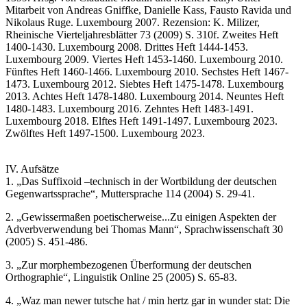
Mitarbeit von Andreas Gniffke, Danielle Kass, Fausto Ravida und
Nikolaus Ruge. Luxembourg 2007. Rezension: K. Milizer,
Rheinische Vierteljahresblätter 73 (2009) S. 310f. Zweites Heft
1400-1430. Luxembourg 2008. Drittes Heft 1444-1453.
Luxembourg 2009. Viertes Heft 1453-1460. Luxembourg 2010.
Fünftes Heft 1460-1466. Luxembourg 2010. Sechstes Heft 1467-
1473. Luxembourg 2012. Siebtes Heft 1475-1478. Luxembourg
2013. Achtes Heft 1478-1480. Luxembourg 2014. Neuntes Heft
1480-1483. Luxembourg 2016. Zehntes Heft 1483-1491.
Luxembourg 2018. Elftes Heft 1491-1497. Luxembourg 2023.
Zwölftes Heft 1497-1500. Luxembourg 2023.
IV. Aufsätze
1. „Das Suffixoid –technisch in der Wortbildung der deutschen
Gegenwartssprache“, Muttersprache 114 (2004) S. 29-41.
2. „Gewissermaßen poetischerweise...Zu einigen Aspekten der
Adverbverwendung bei Thomas Mann“, Sprachwissenschaft 30
(2005) S. 451-486.
3. „Zur morphembezogenen Überformung der deutschen
Orthographie“, Linguistik Online 25 (2005) S. 65-83.
4. „Waz man newer tutsche hat / min hertz gar in wunder stat: Die