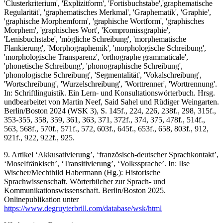
'Clusterkriterium', 'Explizitform', 'Fortisbuchstabe','graphematische
Regularität', 'graphematisches Merkmal', 'Graphematik', 'Graphie',
'graphische Morphemform', 'graphische Wortform', 'graphisches
Morphem', 'graphisches Wort', 'Kompromissgraphie',
'Lenisbuchstabe', 'mögliche Schreibung', 'morphematische
Flankierung', 'Morphographemik', 'morphologische Schreibung',
'morphologische Transparenz', 'orthographe grammaticale',
'phonetische Schreibung', 'phonographische Schreibung',
'phonologische Schreibung', 'Segmentalität', 'Vokalschreibung',
'Wortschreibung', 'Wurzelschreibung', 'Worttrenner', 'Worttrennung'.
In: Schriftlinguistik. Ein Lern- und Konsultationswörterbuch. Hrsg.
undbearbeitet von Martin Neef, Said Sahel und Rüdiger Weingarten.
Berlin/Boston 2024 (WSK 3), S. 145f., 224, 226, 238f., 298, 315f.,
353-355, 358, 359, 361, 363, 371, 372f., 374, 375, 478f., 514f.,
563, 568f., 570f., 571f., 572, 603f., 645f., 653f., 658, 803f., 912,
921f., 922, 922f., 925.
9. Artikel ‘Akkusativierung’, ‘französisch-deutscher Sprachkontakt’,
‘Moselfränkisch’, ‘Transitivierung’, ‘Volkssprache’. In: Ilse
Wischer/Mechthild Habermann (Hg.): Historische
Sprachwissenschaft. Wörterbücher zur Sprach- und
Kommunikationswissenschaft. Berlin/Boston 2025.
Onlinepublikation unter
https://www.degruyterbrill.com/database/wsk/html