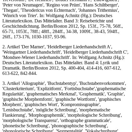
'Peter von Neumagen', 'Regino von Prüm', 'Hans Schiltberger',
'Thegan', 'Theodericus von Echternach', 'Johannes Trithemius',
'Winrich von Trier'. In: Wolfgang Achnitz (Hg.): Deutsches
Literaturlexikon. Das Mittelalter. Band 3: Reiseberichte und
Geschichtsdichtung. Berlin/Boston 2012, Sp. 153f., 75-78, 56ff.,
65-71, 1053f., 78ff.; 48ff., 284ff., 34-38, 1009f., 38-43, 594ff.,
26ff., 173-176, 1030-1037, 93-96.
2. Artikel 'Der Marner', 'Heidelberger Liederhandschrift A',
'Weingartner Liederhandschrift', 'Heidelberger Liederhandschrift C',
'Mondsee-Wiener Liederhandschrift'. In: Wolfgang Achnitz (Hg.):
Deutsches Literaturlexikon. Das Mittelalter. Band 4: Lyrik und
Dramatik. Berlin/Boston 2012, Sp. 400-404, 414-416, 607-612,
613-622, 842-844.
3. Artikel 'Allographie', 'Buchstabentyp', 'Buchstabenvorkommen',
'Clusterkriterium', 'Explizitform', 'Fortisbuchstabe','graphematische
Regularität', 'graphematisches Merkmal', 'Graphematik', 'Graphie',
'graphische Morphemform', 'graphische Wortform', 'graphisches
Morphem', 'graphisches Wort', 'Kompromissgraphie',
'Lenisbuchstabe', 'mögliche Schreibung', 'morphematische
Flankierung', 'Morphographemik', 'morphologische Schreibung',
'morphologische Transparenz', 'orthographe grammaticale',
'phonetische Schreibung', 'phonographische Schreibung',
'phonologische Schreibung', 'Segmentalität', 'Vokalschreibung',