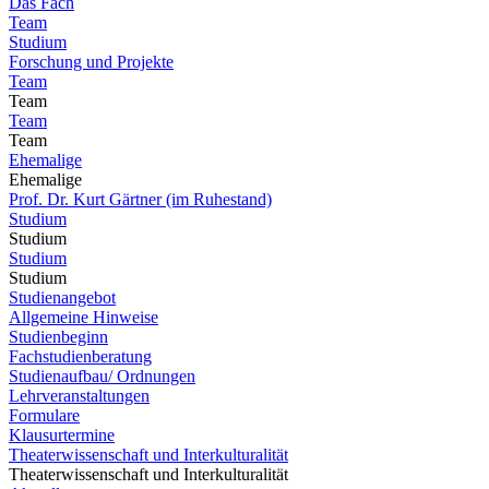
Das Fach
Team
Studium
Forschung und Projekte
Team
Team
Team
Team
Ehemalige
Ehemalige
Prof. Dr. Kurt Gärtner (im Ruhestand)
Studium
Studium
Studium
Studium
Studienangebot
Allgemeine Hinweise
Studienbeginn
Fachstudienberatung
Studienaufbau/ Ordnungen
Lehrveranstaltungen
Formulare
Klausurtermine
Theaterwissenschaft und Interkulturalität
Theaterwissenschaft und Interkulturalität