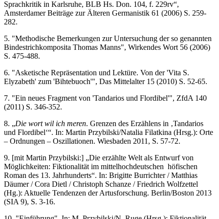
Sprachkritik in Karlsruhe, BLB Hs. Don. 104, f. 229rv“,
Amsterdamer Beiträge zur Älteren Germanistik 61 (2006) S. 259-
282.
5. "Methodische Bemerkungen zur Untersuchung der so genannten
Bindestrichkomposita Thomas Manns", Wirkendes Wort 56 (2006)
S. 475-488.
6. "Asketische Repräsentation und Lektüre. Von der 'Vita S.
Elyzabeth' zum 'Bihtebuoch'", Das Mittelalter 15 (2010) S. 52-65.
7. "Ein neues Fragment von 'Tandarios und Flordibel'", ZfdA 140
(2011) S. 346-352.
8. „
Die wort wil ich meren
. Grenzen des Erzählens in ‚Tandarios
und Flordibel‘“. In: Martin Przybilski/Natalia Filatkina (Hrsg.): Orte
– Ordnungen – Oszillationen. Wiesbaden 2011, S. 57-72.
9. [mit Martin Przybilski:] „Die erzählte Welt als Entwurf von
Möglichkeiten: Fiktionalität im mittelhochdeutschen höfischen
Roman des 13. Jahrhunderts“. In: Brigitte Burrichter / Matthias
Däumer / Cora Dietl / Christoph Schanze / Friedrich Wolfzettel
(Hg.): Aktuelle Tendenzen der Artusforschung. Berlin/Boston 2013
(SIA 9), S. 3-16.
10. "Einführung". In: M. Przybilski/N. Ruge (Hrsg.): Fiktionalität