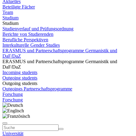
Aktuelles
Beteiligte Fächer
Team
Studium
Studium
Studienverlauf und Prüfungsordnung
Berichte von Studierenden
Berufliche Perspektiven
Interkulturelle Gender Studies
ERASMUS und Partnerschaftsprogramme Germanistik und
DaF/DaZ
ERASMUS und Partnerschaftsprogramme Germanistik und
DaF/DaZ
Incoming students
Outgoing students
Outgoing students
Outgoings Partnerschaftsprogramme
Forschung
Forschung
Universität