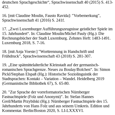
deutschen Sprachgeschichte“, Sprachwissenschaft 40 (2015) S. 413-
452.
16. [mit Claudine Moulin, Fausto Ravida]: "Vorbemerkung",
Sprachwissenschaft 41 (2016) S. 241f.
17. „Zwei Luxemburger Aufführungszeugnisse geistlicher Spiele im
15. Jahrhundert“. In: Claudine Moulin/Michel Pauly (Hg.): Die
Rechnungsbücher der Stadt Luxemburg. Zehntes Heft: 1483-1491.
Luxemburg 2018, S. 7-16.
18. [mit Anja Voeste:] "Worttrennung in Handschrift und
Frühdruck", Sprachwissenschaft 43 (2018) S. 281-307.
19. „Eine spätmittelalterliche Kleinstadt auf der germanisch-
romanischen Sprachgrenze. Neues zu Boulay/Bolchen“. In: Simon
Pickl/Stephan Elspaß (Hg.): Historische Soziolinguistik der
Stadtsprachen: Kontakt – Variation – Wandel. Heidelberg 2019
(Germanistische Bibliothek 67), S. 65-80.
20. "Zur Sprache der vorreformatorischen Nürnberger
Fastnachtspiele (Folz und Anonymi)". In: Stefan Hannes
Greil/Martin Przybilski (Hg.): Nürnberger Fastnachtspiele des 15.
Jahrhunderts von Hans Folz und aus seinem Umkreis. Edition und
Kommentar. Berlin/Boston 2020, S. LI-LXXXVI.