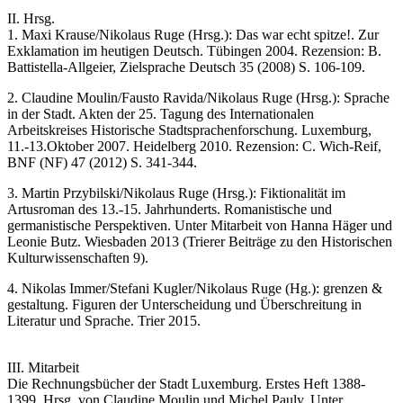
II. Hrsg.
1. Maxi Krause/Nikolaus Ruge (Hrsg.): Das war echt spitze!. Zur
Exklamation im heutigen Deutsch. Tübingen 2004. Rezension: B.
Battistella-Allgeier, Zielsprache Deutsch 35 (2008) S. 106-109.
2. Claudine Moulin/Fausto Ravida/Nikolaus Ruge (Hrsg.): Sprache
in der Stadt. Akten der 25. Tagung des Internationalen
Arbeitskreises Historische Stadtsprachenforschung. Luxemburg,
11.-13.Oktober 2007. Heidelberg 2010. Rezension: C. Wich-Reif,
BNF (NF) 47 (2012) S. 341-344.
3. Martin Przybilski/Nikolaus Ruge (Hrsg.): Fiktionalität im
Artusroman des 13.-15. Jahrhunderts. Romanistische und
germanistische Perspektiven. Unter Mitarbeit von Hanna Häger und
Leonie Butz. Wiesbaden 2013 (Trierer Beiträge zu den Historischen
Kulturwissenschaften 9).
4. Nikolas Immer/Stefani Kugler/Nikolaus Ruge (Hg.): grenzen &
gestaltung. Figuren der Unterscheidung und Überschreitung in
Literatur und Sprache. Trier 2015.
III. Mitarbeit
Die Rechnungsbücher der Stadt Luxemburg. Erstes Heft 1388-
1399. Hrsg. von Claudine Moulin und Michel Pauly. Unter