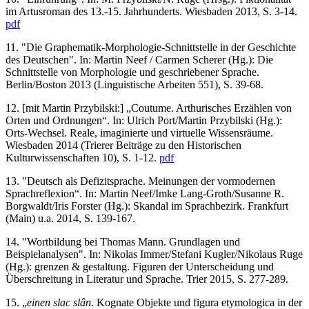
im Artusroman des 13.-15. Jahrhunderts. Wiesbaden 2013, S. 3-14.
pdf
11. "Die Graphematik-Morphologie-Schnittstelle in der Geschichte
des Deutschen". In: Martin Neef / Carmen Scherer (Hg.): Die
Schnittstelle von Morphologie und geschriebener Sprache.
Berlin/Boston 2013 (Linguistische Arbeiten 551), S. 39-68.
12. [mit Martin Przybilski:] „Coutume. Arthurisches Erzählen von
Orten und Ordnungen“. In: Ulrich Port/Martin Przybilski (Hg.):
Orts-Wechsel. Reale, imaginierte und virtuelle Wissensräume.
Wiesbaden 2014 (Trierer Beiträge zu den Historischen
Kulturwissenschaften 10), S. 1-12.
pdf
13. "Deutsch als Defizitsprache. Meinungen der vormodernen
Sprachreflexion“. In: Martin Neef/Imke Lang-Groth/Susanne R.
Borgwaldt/Iris Forster (Hg.): Skandal im Sprachbezirk. Frankfurt
(Main) u.a. 2014, S. 139-167.
14. "Wortbildung bei Thomas Mann. Grundlagen und
Beispielanalysen". In: Nikolas Immer/Stefani Kugler/Nikolaus Ruge
(Hg.): grenzen & gestaltung. Figuren der Unterscheidung und
Überschreitung in Literatur und Sprache. Trier 2015, S. 277-289.
15. „
einen slac slân
. Kognate Objekte und figura etymologica in der