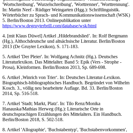
'Wortschreibung', 'Wurzelschreibung', 'Worttrenner', 'Worttrennung'.
In: Martin Neef - Rüdiger Weingarten (Hgg.): Schriftlinguistik.
Wörterbücher zu Sprach- und Kommunikationswissenschaft (WSK)
5. Berlin/Boston 2013. Onlinepublikation unter
https://www.degruyterbrill.com/database/wsk/html
4. [mit Klaus Düwel] Artikel ‚Hildebrandslied’. In: Rolf Bergmann
(Hg.), Althochdeutsche und altsächsische Literatur. Berlin/Boston
2013 (De Gruyter Lexikon), S. 171-183.
5. Artikel 'Der Pleier'. In: Wolfgang Achnitz (Hg.). Deutsches
Literaturlexikon. Das Mittelalter. Band 5: Epik (Vers - Strophe -
Prosa), Kleinformen. Berlin/Boston 2013, Sp. 689-698.
6. Artikel ‚Winrich von Trier‘. In: Deutsches Literatur-Lexikon.
Biographisch-bibliographisches Handbuch. Begründet von Wilhelm
Kosch. 3., völlig neu bearbeitete Auflage. Bd. 33. Berlin/Boston
2014, Sp. 516-518.
7. Artikel 'Stadt; Markt, Platz'. In: Tilo Renz/Monika
Hanauska/Mathias Herweg (Hg.): Literarische Orte in
deutschsprachigen Erzählungen des Mittelalters. Ein Handbuch.
Berlin/Boston 2018, S. 502-518.
8. Artikel 'Allographie', 'Buchstabentyp', 'Buchstabenvorkommen',