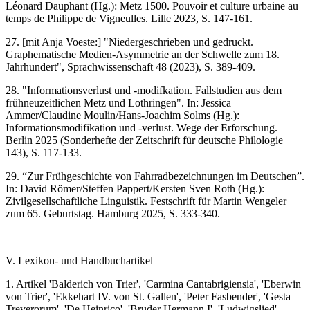
Léonard Dauphant (Hg.): Metz 1500. Pouvoir et culture urbaine au
temps de Philippe de Vigneulles. Lille 2023, S. 147-161.
27. [mit Anja Voeste:] "Niedergeschrieben und gedruckt.
Graphematische Medien-Asymmetrie an der Schwelle zum 18.
Jahrhundert", Sprachwissenschaft 48 (2023), S. 389-409.
28. "Informationsverlust und -modifkation. Fallstudien aus dem
frühneuzeitlichen Metz und Lothringen". In: Jessica
Ammer/Claudine Moulin/Hans-Joachim Solms (Hg.):
Informationsmodifikation und -verlust. Wege der Erforschung.
Berlin 2025 (Sonderhefte der Zeitschrift für deutsche Philologie
143), S. 117-133.
29. “Zur Frühgeschichte von Fahrradbezeichnungen im Deutschen”.
In: David Römer/Steffen Pappert/Kersten Sven Roth (Hg.):
Zivilgesellschaftliche Linguistik. Festschrift für Martin Wengeler
zum 65. Geburtstag. Hamburg 2025, S. 333-340.
V. Lexikon- und Handbuchartikel
1. Artikel 'Balderich von Trier', 'Carmina Cantabrigiensia', 'Eberwin
von Trier', 'Ekkehart IV. von St. Gallen', 'Peter Fasbender', 'Gesta
Treverorum', 'De Heinrico', 'Bruder Hermann I', 'Ludwigslied',