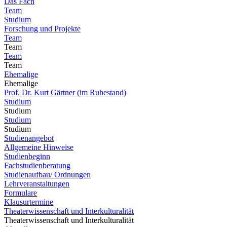
Das Fach
Team
Studium
Forschung und Projekte
Team
Team
Team
Team
Ehemalige
Ehemalige
Prof. Dr. Kurt Gärtner (im Ruhestand)
Studium
Studium
Studium
Studium
Studienangebot
Allgemeine Hinweise
Studienbeginn
Fachstudienberatung
Studienaufbau/ Ordnungen
Lehrveranstaltungen
Formulare
Klausurtermine
Theaterwissenschaft und Interkulturalität
Theaterwissenschaft und Interkulturalität