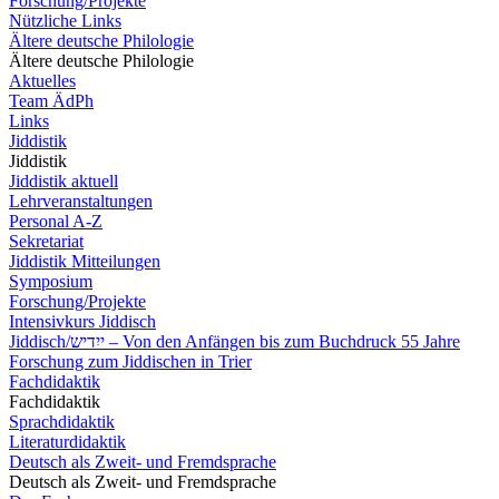
Forschung/Projekte
Nützliche Links
Ältere deutsche Philologie
Ältere deutsche Philologie
Aktuelles
Team ÄdPh
Links
Jiddistik
Jiddistik
Jiddistik aktuell
Lehrveranstaltungen
Personal A-Z
Sekretariat
Jiddistik Mitteilungen
Symposium
Forschung/Projekte
Intensivkurs Jiddisch
Jiddisch/ייִדיש – Von den Anfängen bis zum Buchdruck 55 Jahre
Forschung zum Jiddischen in Trier
Fachdidaktik
Fachdidaktik
Sprachdidaktik
Literaturdidaktik
Deutsch als Zweit- und Fremdsprache
Deutsch als Zweit- und Fremdsprache