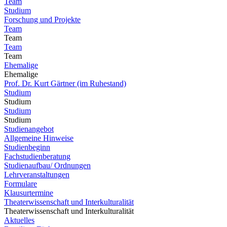
Team
Studium
Forschung und Projekte
Team
Team
Team
Team
Ehemalige
Ehemalige
Prof. Dr. Kurt Gärtner (im Ruhestand)
Studium
Studium
Studium
Studium
Studienangebot
Allgemeine Hinweise
Studienbeginn
Fachstudienberatung
Studienaufbau/ Ordnungen
Lehrveranstaltungen
Formulare
Klausurtermine
Theaterwissenschaft und Interkulturalität
Theaterwissenschaft und Interkulturalität
Aktuelles