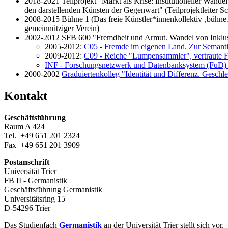
2018-2021 Teilprojekt "Markt als Krise: Institutioneller Wand
den darstellenden Künsten der Gegenwart" (Teilprojektleiter S
2008-2015 Bühne 1 (Das freie Künstler*innenkollektiv ‚bühne1‘ 
gemeinnütziger Verein)
2002-2012 SFB 600 "Fremdheit und Armut. Wandel von Inklus
2005-2012:
C05 - Fremde im eigenen Land. Zur Semantis
2009-2012:
C09 - Reiche "Lumpensammler", vertraute Fr
INF - Forschungsnetzwerk und Datenbanksystem (FuD) - e
2000-2002
Graduiertenkolleg "Identität und Differenz. Geschlec
Kontakt
Geschäftsführung
Raum A 424
Tel. +49 651 201 2324
Fax +49 651 201 3909
Postanschrift
Universität Trier
FB II - Germanistik
Geschäftsführung Germanistik
Universitätsring 15
D-54296 Trier
Das Studienfach
Germanistik
an der Universität Trier stellt sich vor.