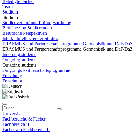
Beteiligte Fächer
Team
Studium
Studium
Studienverlauf und Prüfungsordnung
Berichte von Studierenden
Berufliche Perspektiven
Interkulturelle Gender Studies
ERASMUS und Partnerschaftsprogramme Germanistik und DaF/Da
ERASMUS und Partnerschaftsprogramme Germanistik und DaF/Da
Incoming students
Outgoing students
Outgoing students
Outgoings Partnerschaftsprogramme
Forschung
Forschung
Universität
Fachbereiche & Fächer
Fachbereich II
Fächer am Fachbereich II