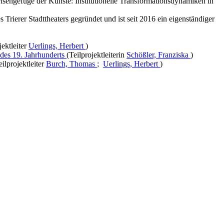
isengefüge der Künste: Institutionelle Transformationsdynamiken in
rierer Stadttheaters gegründet und ist seit 2016 ein eigenständiger
jektleiter
Uerlings, Herbert
)
 des 19. Jahrhunderts
(Teilprojektleiterin
Schößler, Franziska
)
eilprojektleiter
Burch, Thomas
;
Uerlings, Herbert
)