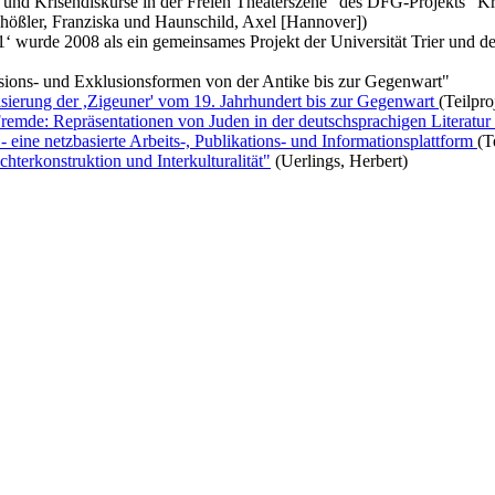
el und Krisendiskurse in der Freien Theaterszene" des DFG-Projekts "Kr
chößler, Franziska und Haunschild, Axel [Hannover])
wurde 2008 als ein gemeinsames Projekt der Universität Trier und des T
ions- und Exklusionsformen von der Antike bis zur Gegenwart"
ierung der ,Zigeuner' vom 19. Jahrhundert bis zur Gegenwart
(Teilpro
emde: Repräsentationen von Juden in der deutschsprachigen Literatur
ine netzbasierte Arbeits-, Publikations- und Informationsplattform
(T
hterkonstruktion und Interkulturalität"
(Uerlings, Herbert)