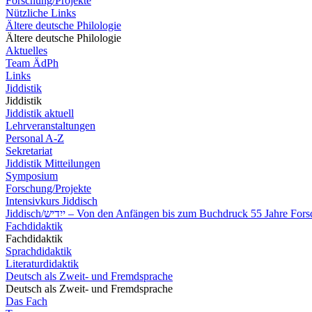
Forschung/Projekte
Nützliche Links
Ältere deutsche Philologie
Ältere deutsche Philologie
Aktuelles
Team ÄdPh
Links
Jiddistik
Jiddistik
Jiddistik aktuell
Lehrveranstaltungen
Personal A-Z
Sekretariat
Jiddistik Mitteilungen
Symposium
Forschung/Projekte
Intensivkurs Jiddisch
Jiddisch/ייִדיש – Von den Anfängen bis zum Buchdruck 55 Jahre 
Fachdidaktik
Fachdidaktik
Sprachdidaktik
Literaturdidaktik
Deutsch als Zweit- und Fremdsprache
Deutsch als Zweit- und Fremdsprache
Das Fach