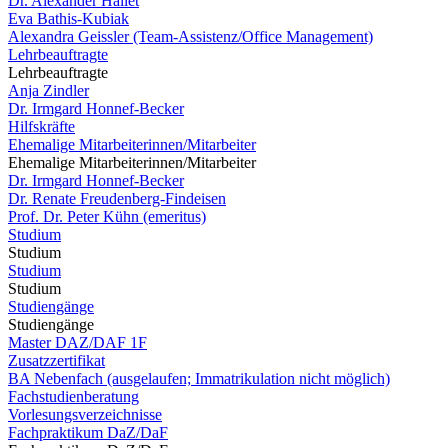
Dr. Alexander Hallet
Eva Bathis-Kubiak
Alexandra Geissler (Team-Assistenz/Office Management)
Lehrbeauftragte
Lehrbeauftragte
Anja Zindler
Dr. Irmgard Honnef-Becker
Hilfskräfte
Ehemalige Mitarbeiterinnen/Mitarbeiter
Ehemalige Mitarbeiterinnen/Mitarbeiter
Dr. Irmgard Honnef-Becker
Dr. Renate Freudenberg-Findeisen
Prof. Dr. Peter Kühn (emeritus)
Studium
Studium
Studium
Studium
Studiengänge
Studiengänge
Master DAZ/DAF 1F
Zusatzzertifikat
BA Nebenfach (ausgelaufen; Immatrikulation nicht möglich)
Fachstudienberatung
Vorlesungsverzeichnisse
Fachpraktikum DaZ/DaF