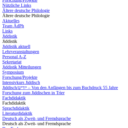
Forschung/Projekte
Nützliche Links
Ältere deutsche Philologie
Ältere deutsche Philologie
Aktuelles
Team ÄdPh
Links
Jiddistik
Jiddistik
Jiddistik aktuell
Lehrveranstaltungen
Personal A-Z
Sekretariat
Jiddistik Mitteilungen
Symposium
Forschung/Projekte
Intensivkurs Jiddisch
Jiddisch/ייִדיש – Von den Anfängen bis zum Buchdruck 55 Jahre
Forschung zum Jiddischen in Trier
Fachdidaktik
Fachdidaktik
Sprachdidaktik
Literaturdidaktik
Deutsch als Zweit- und Fremdsprache
Deutsch als Zweit- und Fremdsprache