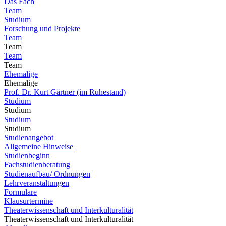
Das Fach
Team
Studium
Forschung und Projekte
Team
Team
Team
Team
Ehemalige
Ehemalige
Prof. Dr. Kurt Gärtner (im Ruhestand)
Studium
Studium
Studium
Studium
Studienangebot
Allgemeine Hinweise
Studienbeginn
Fachstudienberatung
Studienaufbau/ Ordnungen
Lehrveranstaltungen
Formulare
Klausurtermine
Theaterwissenschaft und Interkulturalität
Theaterwissenschaft und Interkulturalität