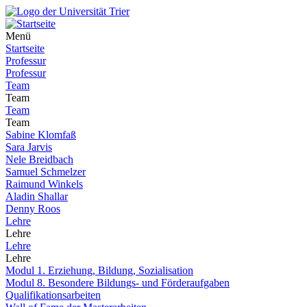
Menü
Startseite
Professur
Professur
Team
Team
Team
Team
Sabine Klomfaß
Sara Jarvis
Nele Breidbach
Samuel Schmelzer
Raimund Winkels
Aladin Shallar
Denny Roos
Lehre
Lehre
Lehre
Lehre
Modul 1. Erziehung, Bildung, Sozialisation
Modul 8. Besondere Bildungs- und Förderaufgaben
Qualifikationsarbeiten