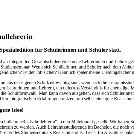
ullehrerin
pezialedition für Schülerinnen und Schüler statt.
nd an Integrierten Gesamtschulen viele neue Lehrerinnen und Lehrer ges
m Studienseminar. Wenn sich Schülerinnen und Schüler nach dem Abitur 
gendlichen? Ist der Job sicher? Kann ich später meine Lieblingsfächer u
 und aus der eigenen Schulzeit wichtig sind, wenn sich die Lehramtsstud
n Lehrerinnen und Lehrern, ein tiefe(re)s Verständnis für ehemalige M
 für die Schulformwahl. Man kann davon ausgehen, dass sich Schülerinn
ihre biografischen Erfahrungen nutzen, um selbst eine gute Realschull
gute Idee!
ullehrer/Realschullehrerin" in den Mittelpunkt gestellt. Wir haben S
llehrerin zu werden. Auch Lehramtsstudierende im Bachelor, die noch 
Leiter des Studienseminars Realschule plus, Trier). Im Anschluss ha