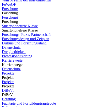
Wall of Fame der Masterarbeiten
FoWeQF
Forschung
Forschung
Forschung
Forschung
Smartphonefreie Klasse
Smartphonefreie Klasse
Forschungs-Praxis-Partnerschaft
Forschungsdesign und Zeitplan
Diskurs und Forschungsstand
Datenschutz
Dreigliedrigkeit
Professionalisierung
Karrierewege
Karrierewege
Datenschutz
Projekte
Projekte
Projekte
Projekte
DiBeVi
DiBeVi
Beratung
Fachtage und Fortbildungsangebote