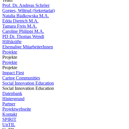
Team
Prof. Dr. Andreas Schröer
Gorges, Wiltrud (Sekretariat)
Natalia Bialkowska M.A.
Edda Dietrich M.A.
Tamara Freis M.A.
Caroline Philippi M.A.
PD Dr. Thomas Wendt
Hilfskräfte
Ehemalige MitarbeiterInnen
Projekte
Projekte
Projekte
Projekte
Impact First
Caring Communities
Social Innovation Education
Social Innovation Education
Datenbank
Hintergrund
Partner
Projektwebseite
Kontakt
SPIRIT
UnTIL