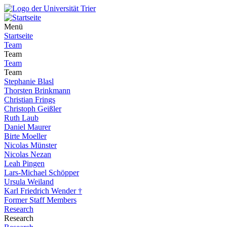
Menü
Startseite
Team
Team
Team
Team
Stephanie Blasl
Thorsten Brinkmann
Christian Frings
Christoph Geißler
Ruth Laub
Daniel Maurer
Birte Moeller
Nicolas Münster
Nicolas Nezan
Leah Pingen
Lars-Michael Schöpper
Ursula Weiland
Karl Friedrich Wender †
Former Staff Members
Research
Research