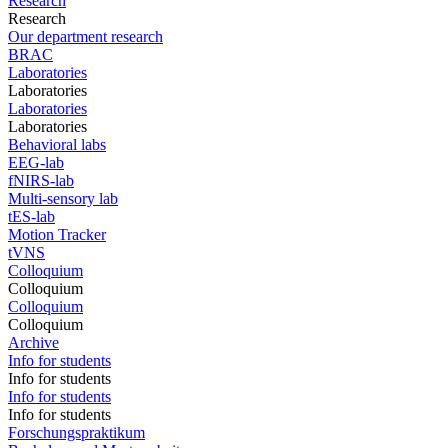
Research
Research
Our department research
BRAC
Laboratories
Laboratories
Laboratories
Laboratories
Behavioral labs
EEG-lab
fNIRS-lab
Multi-sensory lab
tES-lab
Motion Tracker
tVNS
Colloquium
Colloquium
Colloquium
Colloquium
Archive
Info for students
Info for students
Info for students
Info for students
Forschungspraktikum