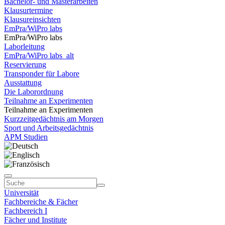
Bachelor- und Masterarbeiten
Klausurtermine
Klausureinsichten
EmPra/WiPro labs
EmPra/WiPro labs
Laborleitung
EmPra/WiPro labs_alt
Reservierung
Transponder für Labore
Ausstattung
Die Laborordnung
Teilnahme an Experimenten
Teilnahme an Experimenten
Kurzzeitgedächtnis am Morgen
Sport und Arbeitsgedächtnis
APM Studien
Universität
Fachbereiche & Fächer
Fachbereich I
Fächer und Institute