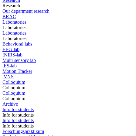
Research
Research
Our department research
BRAC
Laboratories
Laboratories
Laboratories
Laboratories
Behavioral labs
EEG-lab
fNIRS-lab
Multi-sensory lab
tES-lab
Motion Tracker
tVNS
Colloquium
Colloquium
Colloquium
Colloquium
Archive
Info for students
Info for students
Info for students
Info for students
Forschungspraktikum