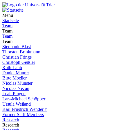
Menü
Startseite
Team
Team
Team
Team
Stephanie Blasl
Thorsten Brinkmann
Christian Frings
Christoph Geißler
Ruth Laub
Daniel Maurer
Birte Moeller
Nicolas Münster
Nicolas Nezan
Leah Pingen
Lars-Michael Schöpper
Ursula Weiland
Karl Friedrich Wender †
Former Staff Members
Research
Research