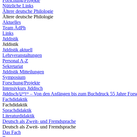
Forschung/Projekte
Nützliche Links
Ältere deutsche Philologie
Ältere deutsche Philologie
Aktuelles
Team ÄdPh
Links
Jiddistik
Jiddistik
Jiddistik aktuell
Lehrveranstaltungen
Personal A-Z
Sekretariat
Jiddistik Mitteilungen
Symposium
Forschung/Projekte
Intensivkurs Jiddisch
Jiddisch/ייִדיש – Von den Anfängen bis zum Buchdruck 55 Jahre 
Fachdidaktik
Fachdidaktik
Sprachdidaktik
Literaturdidaktik
Deutsch als Zweit- und Fremdsprache
Deutsch als Zweit- und Fremdsprache
Das Fach