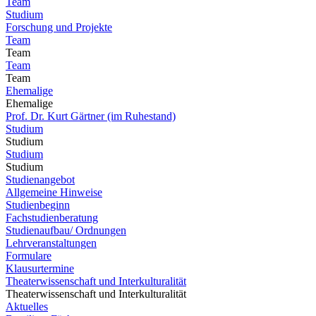
Team
Studium
Forschung und Projekte
Team
Team
Team
Team
Ehemalige
Ehemalige
Prof. Dr. Kurt Gärtner (im Ruhestand)
Studium
Studium
Studium
Studium
Studienangebot
Allgemeine Hinweise
Studienbeginn
Fachstudienberatung
Studienaufbau/ Ordnungen
Lehrveranstaltungen
Formulare
Klausurtermine
Theaterwissenschaft und Interkulturalität
Theaterwissenschaft und Interkulturalität
Aktuelles