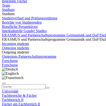
Beteiligte Fächer
Team
Studium
Studium
Studienverlauf und Prüfungsordnung
Berichte von Studierenden
Berufliche Perspektiven
Interkulturelle Gender Studies
ERASMUS und Partnerschaftsprogramme Germanistik und DaF/Da
ERASMUS und Partnerschaftsprogramme Germanistik und DaF/Da
Incoming students
Outgoing students
Outgoing students
Outgoings Partnerschaftsprogramme
Forschung
Forschung
Universität
Fachbereiche & Fächer
Fachbereich II
Fächer am Fachbereich II