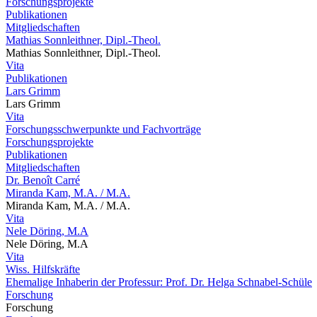
Forschungsprojekte
Publikationen
Mitgliedschaften
Mathias Sonnleithner, Dipl.-Theol.
Mathias Sonnleithner, Dipl.-Theol.
Vita
Publikationen
Lars Grimm
Lars Grimm
Vita
Forschungsschwerpunkte und Fachvorträge
Forschungsprojekte
Publikationen
Mitgliedschaften
Dr. Benoît Carré
Miranda Kam, M.A. / M.A.
Miranda Kam, M.A. / M.A.
Vita
Nele Döring, M.A
Nele Döring, M.A
Vita
Wiss. Hilfskräfte
Ehemalige Inhaberin der Professur: Prof. Dr. Helga Schnabel-Schüle
Forschung
Forschung