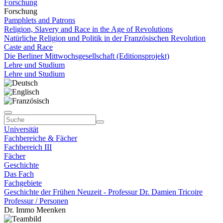
Forschung
Forschung
Pamphlets and Patrons
Religion, Slavery and Race in the Age of Revolutions
Natürliche Religion und Politik in der Französischen Revolution
Caste and Race
Die Berliner Mittwochsgesellschaft (Editionsprojekt)
Lehre und Studium
Lehre und Studium
Universität
Fachbereiche & Fächer
Fachbereich III
Fächer
Geschichte
Das Fach
Fachgebiete
Geschichte der Frühen Neuzeit - Professur Dr. Damien Tricoire
Professur / Personen
Dr. Immo Meenken