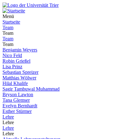
Menü
Startseite
Team
Team
Team
Team
Benjamin Weyers
Nico Feld
Robin Grießel
Lisa Prinz
Sebastian Spreizer
Matthias Wölwer
Hilal Khalife
Sagir Tambuwal Muhammad
Bryson Lawton
Tana Glemser
Evelyn Bernhardt
Esther Stürmer
Lehre
Lehre
Lehre
Lehre