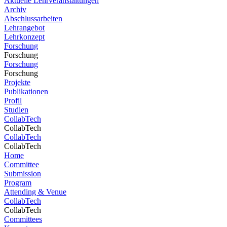
Aktuelle Lehrveranstaltungen
Archiv
Abschlussarbeiten
Lehrangebot
Lehrkonzept
Forschung
Forschung
Forschung
Forschung
Projekte
Publikationen
Profil
Studien
CollabTech
CollabTech
CollabTech
CollabTech
Home
Committee
Submission
Program
Attending & Venue
CollabTech
CollabTech
Committees