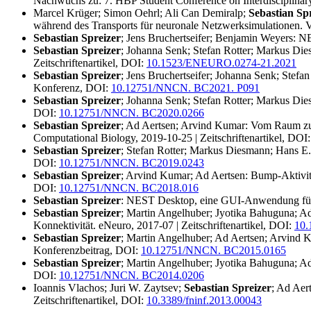
Nachwuchs zu: 7. HBP Student Conference on Interdisciplina
Marcel Krüger; Simon Oehrl; Ali Can Demiralp;
Sebastian Sp
während des Transports für neuronale Netzwerksimulationen. Vo
Sebastian Spreizer
; Jens Bruchertseifer; Benjamin Weyers: 
Sebastian Spreizer
; Johanna Senk; Stefan Rotter; Markus D
Zeitschriftenartikel, DOI:
10.1523/ENEURO.0274-21.2021
Sebastian Spreizer
; Jens Bruchertseifer; Johanna Senk; Ste
Konferenz, DOI:
10.12751/NNCN. BC2021. P091
Sebastian Spreizer
; Johanna Senk; Stefan Rotter; Markus Di
DOI:
10.12751/NNCN. BC2020.0266
Sebastian Spreizer
; Ad Aertsen; Arvind Kumar: Vom Raum zur
Computational Biology, 2019-10-25 | Zeitschriftenartikel, DOI
Sebastian Spreizer
; Stefan Rotter; Markus Diesmann; Hans E
DOI:
10.12751/NNCN. BC2019.0243
Sebastian Spreizer
; Arvind Kumar; Ad Aertsen: Bump-Aktivit
DOI:
10.12751/NNCN. BC2018.016
Sebastian Spreizer
: NEST Desktop, eine GUI-Anwendung für 
Sebastian Spreizer
; Martin Angelhuber; Jyotika Bahuguna; Ad
Konnektivität. eNeuro, 2017-07 | Zeitschriftenartikel, DOI:
10.
Sebastian Spreizer
; Martin Angelhuber; Ad Aertsen; Arvind 
Konferenzbeitrag, DOI:
10.12751/NNCN. BC2015.0165
Sebastian Spreizer
; Martin Angelhuber; Jyotika Bahuguna; Ad
DOI:
10.12751/NNCN. BC2014.0206
Ioannis Vlachos; Juri W. Zaytsev;
Sebastian Spreizer
; Ad Aer
Zeitschriftenartikel, DOI:
10.3389/fninf.2013.00043