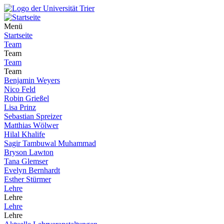
Menü
Startseite
Team
Team
Team
Team
Benjamin Weyers
Nico Feld
Robin Grießel
Lisa Prinz
Sebastian Spreizer
Matthias Wölwer
Hilal Khalife
Sagir Tambuwal Muhammad
Bryson Lawton
Tana Glemser
Evelyn Bernhardt
Esther Stürmer
Lehre
Lehre
Lehre
Lehre