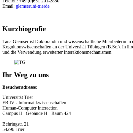
Telefon: +49 (0)651 201-2850
Email:
glemser
uni-trier
de
Kurzbiografie
Tana Glemser ist Doktorandin und wissenschaftliche Mitarbeiterin in
Kognitionswissenschaften an der Universität Tübingen (B.Sc.). In ih
und die Verwendung erweiterter Interaktionsmechanismen.
Ihr Weg zu uns
Besucheradresse:
Universität Trier
FB IV - Informatikwissenschaften
Human-Computer Interaction
Campus II - Gebäude H - Raum 424
Behringstr. 21
54296 Trier