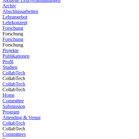
Aktuelle Lehrveranstaltungen
Archiv
Abschlussarbeiten
Lehrangebot
Lehrkonzept
Forschung
Forschung
Forschung
Forschung
Projekte
Publikationen
Profil
Studien
CollabTech
CollabTech
CollabTech
CollabTech
Home
Committee
Submission
Program
Attending & Venue
CollabTech
CollabTech
Committees