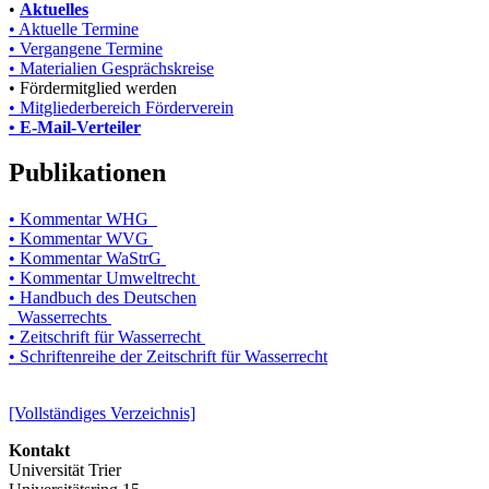
•
Aktuelles
• Aktuelle Termine
• Vergangene Termine
• Materialien Gesprächskreise
• Fördermitglied werden
• Mitgliederbereich Förderverein
• E-Mail-Verteiler
Publikationen
• Kommentar WHG
• Kommentar WVG
• Kommentar WaStrG
• Kommentar Umweltrecht
• Handbuch des Deutschen
Wasserrechts
• Zeitschrift für Wasserrecht
• Schriftenreihe der Zeitschrift für Wasserrecht
[Vollständiges Verzeichnis]
Kontakt
Universität Trier