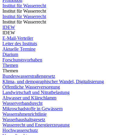
Promotion
Institut für Wasserrecht
Institut für Wasserrecht
Institut für Wasserrecht
Institut für Wasserrecht
IDEW
IDEW
E-Mail-Verteiler
Leiter des Instituts
Aktuelle Termine
Diarium
Forschungsvorhaben
Themen
Themen
Bundeswasserstraßengesetz
Klima- und demographischer Wandel, Digitalisierung
Öffentliche Wasserversorgung
Landwirtschaft und Nitratbelastung
Abwasser und Klärschlamm
Wasserverbandsrecht
Mikroschadstoffe in Gewässern
Wasserrahmenrichtlinie
Wasserhaushaltsgesetz
Wasserrecht und Energieerzeugung
Hochwasserschutz