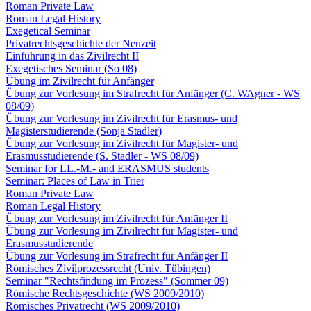
Roman Private Law
Roman Legal History
Exegetical Seminar
Privatrechtsgeschichte der Neuzeit
Einführung in das Zivilrecht II
Exegetisches Seminar (So 08)
Übung im Zivilrecht für Anfänger
Übung zur Vorlesung im Strafrecht für Anfänger (C. WAgner - WS
08/09)
Übung zur Vorlesung im Zivilrecht für Erasmus- und
Magisterstudierende (Sonja Stadler)
Übung zur Vorlesung im Zivilrecht für Magister- und
Erasmusstudierende (S. Stadler - WS 08/09)
Seminar for LL.-M.- and ERASMUS students
Seminar: Places of Law in Trier
Roman Private Law
Roman Legal History
Übung zur Vorlesung im Zivilrecht für Anfänger II
Übung zur Vorlesung im Zivilrecht für Magister- und
Erasmusstudierende
Übung zur Vorlesung im Strafrecht für Anfänger II
Römisches Zivilprozessrecht (Univ. Tübingen)
Seminar "Rechtsfindung im Prozess" (Sommer 09)
Römische Rechtsgeschichte (WS 2009/2010)
Römisches Privatrecht (WS 2009/2010)