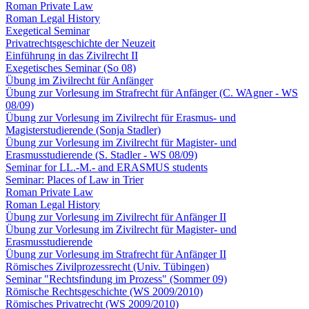
Roman Private Law
Roman Legal History
Exegetical Seminar
Privatrechtsgeschichte der Neuzeit
Einführung in das Zivilrecht II
Exegetisches Seminar (So 08)
Übung im Zivilrecht für Anfänger
Übung zur Vorlesung im Strafrecht für Anfänger (C. WAgner - WS
08/09)
Übung zur Vorlesung im Zivilrecht für Erasmus- und
Magisterstudierende (Sonja Stadler)
Übung zur Vorlesung im Zivilrecht für Magister- und
Erasmusstudierende (S. Stadler - WS 08/09)
Seminar for LL.-M.- and ERASMUS students
Seminar: Places of Law in Trier
Roman Private Law
Roman Legal History
Übung zur Vorlesung im Zivilrecht für Anfänger II
Übung zur Vorlesung im Zivilrecht für Magister- und
Erasmusstudierende
Übung zur Vorlesung im Strafrecht für Anfänger II
Römisches Zivilprozessrecht (Univ. Tübingen)
Seminar "Rechtsfindung im Prozess" (Sommer 09)
Römische Rechtsgeschichte (WS 2009/2010)
Römisches Privatrecht (WS 2009/2010)