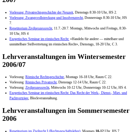
Vorlesung: Privatrechtsgeschichte der Neuzeit
, Dienstags 8:30-10 Uhr, HS 2.
Vorlesung: Zwangsvollstreckung und Insolvenzrecht
, Donnerstags 8:30-10 Uhr, HS
7.
Repetitorium Zivilprozessrecht
, 11.7.-20.7. Montags, Mittwochs und Freitags, 8:30-
10 Uhr, HS 4
Exegetisches Seminar im römischen Recht:
»Handeln für andere — mittelbare und
unmittelbare Stellvertretung im römischen Recht«, Dienstags, 18-20 Uhr, C 3.
Lehrveranstaltungen im Wintersemester
2006/07
Vorlesung:
Römische Rechtsgeschichte
, Montags 16-18 Uhr, Raum C 22.
Vorlesung:
Römisches Privatrecht
, Dienstags 12-14 Uhr, Raum C 22.
Vorlesung:
Zivilprozessrecht
, Mittwochs 10-12 Uhr, Donnerstags 10-12 Uhr, HS 4.
Exegetisches Seminar im römischen Recht: Das Recht der Werk-, Dienst-, Miet- und
Pachtverträge
, Blockveranstaltung.
Lehrveranstaltungen im Sommersemester
2006
Repetitorium im Zivilrecht I (Rechtsgeschäftslehre)
, Montags
10-12
Uhr, HS 7.