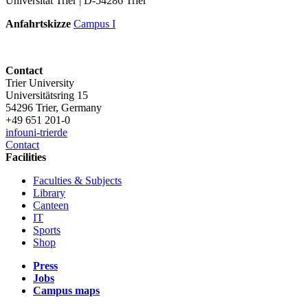
Universität Trier | D-54286 Trier
Anfahrtskizze
Campus I
Contact
Trier University
Universitätsring 15
54296 Trier, Germany
+49 651 201-0
info
uni-trier
de
Contact
Facilities
Faculties & Subjects
Library
Canteen
IT
Sports
Shop
Press
Jobs
Campus maps