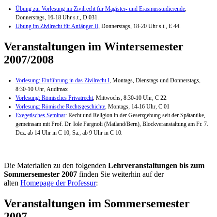
Übung zur Vorlesung im Zivilrecht für Magister- und Erasmusstudierende
,
Donnerstags, 16-18 Uhr s.t., D 031.
Übung im Zivilrecht für Anfänger II
, Donnerstags, 18-20 Uhr s.t., E 44.
Veranstaltungen im Wintersemester
2007/2008
Vorlesung: Einführung in das Zivilrecht I
, Montags, Dienstags und Donnerstags,
8:30-10 Uhr, Audimax
Vorlesung: Römisches Privatrecht
, Mittwochs, 8:30-10 Uhr, C 22.
Vorlesung: Römische Rechtsgeschichte
, Montags, 14-16 Uhr, C 01
Exegetisches Seminar
: Recht und Religion in der Gesetzgebung seit der Spätantike,
gemeinsam mit Prof. Dr. Iole Fargnoli (Mailand/Bern), Blockveranstaltung am Fr. 7.
Dez. ab 14 Uhr in C 10, Sa., ab 9 Uhr in C 10.
Die Materialien zu den folgenden
Lehrveranstaltungen bis zum
Sommersemester 2007
finden Sie weiterhin auf der
alten
Homepage der Professur
:
Veranstaltungen im Sommersemester
2007