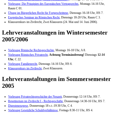
Vorlesung: Die Prinzipien des Europäischen Vertragsrechts
, Montags 14-16 Uhr,
Raum C 01.
Übung im Bürgerlichen Recht für Fortgeschrittene
, Dienstags 16-18 Uhr, HS 7.
Exegetisches Seminar im Römischen Recht
, Dienstags 18-20 Uhr, Raum C 3.
Klausurenkurs im Zivilrecht, Zwei Klausuren (24. Mai und 14. Juni 2006).
Lehrveranstaltungen im Wintersemester
2005/2006
Vorlesung Römische Rechtsgeschichte
, Montags 16-18 Uhr, A 8.
Vorlesung Römisches Privatrecht
,
Achtung Terminänderung!
Dienstags
12-14
Uhr
, C 22.
Vorlesung Familienrecht
, Dienstags 14-16 Uhr, HS 6.
Klausurenkurs im Zivilrecht
, Zwei Klausuren.
Lehrveranstaltungen im Sommersemester
2005
Vorlesung Privatrechtsgeschichte der Neuzeit
, Donnerstags 12-14 Uhr, HS 7.
Repetitorium im Zivilrecht I - Rechtsgeschäfte
, Donnerstags 14:30-16 Uhr, HS 7.
Digestenexegese
, Donnerstags 18 s.t.-19:30 Uhr, C 4.
Vorlesung Gesetzliche Schuldverhältnisse
, Freitags 8:30-11 Uhr, HS 4.