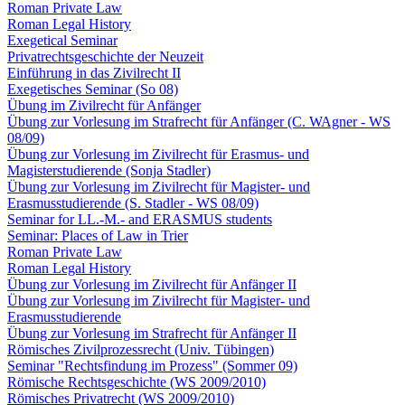
Roman Private Law
Roman Legal History
Exegetical Seminar
Privatrechtsgeschichte der Neuzeit
Einführung in das Zivilrecht II
Exegetisches Seminar (So 08)
Übung im Zivilrecht für Anfänger
Übung zur Vorlesung im Strafrecht für Anfänger (C. WAgner - WS
08/09)
Übung zur Vorlesung im Zivilrecht für Erasmus- und
Magisterstudierende (Sonja Stadler)
Übung zur Vorlesung im Zivilrecht für Magister- und
Erasmusstudierende (S. Stadler - WS 08/09)
Seminar for LL.-M.- and ERASMUS students
Seminar: Places of Law in Trier
Roman Private Law
Roman Legal History
Übung zur Vorlesung im Zivilrecht für Anfänger II
Übung zur Vorlesung im Zivilrecht für Magister- und
Erasmusstudierende
Übung zur Vorlesung im Strafrecht für Anfänger II
Römisches Zivilprozessrecht (Univ. Tübingen)
Seminar "Rechtsfindung im Prozess" (Sommer 09)
Römische Rechtsgeschichte (WS 2009/2010)
Römisches Privatrecht (WS 2009/2010)