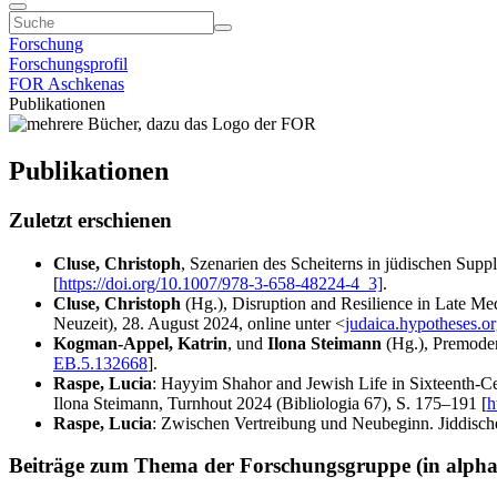
Forschung
Forschungsprofil
FOR Aschkenas
Publikationen
Publikationen
Zuletzt erschienen
Cluse, Christoph
, Szenarien des Scheiterns in jüdischen Supp
[
https://doi.org/10.1007/978-3-658-48224-4_3]
.
Cluse, Christoph
(Hg.), Disruption and Resilience in Late Med
Neuzeit), 28. August 2024, online unter <
judaica.hypotheses.o
Kogman-Appel, Katrin
, und
Ilona Steimann
(Hg.), Premoder
EB.5.132668
].
Raspe, Lucia
: Hayyim Shahor and Jewish Life in Sixteenth-
Ilona Steimann, Turnhout 2024 (Bibliologia 67), S. 175–191 [
h
Raspe, Lucia
: Zwischen Vertreibung und Neubeginn. Jiddische
Beiträge zum Thema der Forschungsgruppe (in alphab