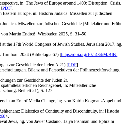
rspective, in: The Jews of Europe around 1400: Disruption, Crisis,
 [
PDF
].
 Eastern Europe, in: Historia Judaica. Miszellen zur jüdischen
a Judaica. Miszellen zur jüdischen Geschichte (Mittelalter und Frühe
hg. von Martin Endreß, Wiesbaden 2025, S. 31–50
at the 17th World Congress of Jewish Studies, Jerusalem 2017, hg.
 Turnhout 2024 (Bibliologia 67) [
https://doi.org/10.1484/M.BIB-
gen zur Geschichte der Juden A 21) [
PDF
].
rschreitungen. Bilanz und Perspektiven der Frühneuzeitforschung,
schungen zur Geschichte der Juden 2).
pätmittelalterlichen Reichsgebiet, in: Mittelalterliche
orschung, Beiheft 21), S. 127–
ders in an Era of Media Change, hg. von Katrin Kogman-Appel und
shkenanz: Dialectics of Continuity and Discontinuity, in: Historia
268
>.
ieval Jews, hg. von Javier Castaño, Talya Fishman und Ephraim