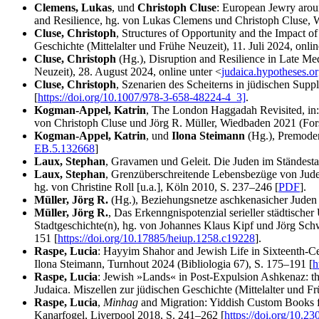
Clemens, Lukas
, und
Christoph Cluse
: European Jewry aroun
and Resilience, hg. von Lukas Clemens und Christoph Cluse, 
Cluse, Christoph
, Structures of Opportunity and the Impact o
Geschichte (Mittelalter und Frühe Neuzeit), 11. Juli 2024, onlin
Cluse, Christoph
(Hg.), Disruption and Resilience in Late Med
Neuzeit), 28. August 2024, online unter <
judaica.hypotheses.o
Cluse, Christoph
, Szenarien des Scheiterns in jüdischen Supp
[
https://doi.org/10.1007/978-3-658-48224-4_3]
.
Kogman-Appel, Katrin
, The London Haggadah Revisited, in:
von Christoph Cluse und Jörg R. Müller, Wiedbaden 2021 (For
Kogman-Appel, Katrin
, und
Ilona Steimann
(Hg.), Premoder
EB.5.132668
]
Laux, Stephan
, Gravamen und Geleit. Die Juden im Ständesta
Laux, Stephan
, Grenzüberschreitende Lebensbezüge von Jude
hg. von Christine Roll [u.a.], Köln 2010, S. 237–246 [
PDF
].
Müller, Jörg R.
(Hg.), Beziehungsnetze aschkenasicher Juden 
Müller, Jörg R.
, Das Erkenngnispotenzial serieller städtischer
Stadtgeschichte(n), hg. von Johannes Klaus Kipf und Jörg Schw
151 [
https://doi.org/10.17885/heiup.1258.c19228
].
Raspe, Lucia
: Hayyim Shahor and Jewish Life in Sixteenth-
Ilona Steimann, Turnhout 2024 (Bibliologia 67), S. 175–191 [
h
Raspe, Lucia
: Jewish »Lands« in Post-Expulsion Ashkenaz: the
Judaica. Miszellen zur jüdischen Geschichte (Mittelalter und F
Raspe, Lucia
,
Minhag
and Migration: Yiddish Custom Books fr
Kanarfogel, Liverpool 2018, S. 241–262 [
https://doi.org/10.23