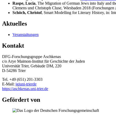
Raspe, Lucia
, The Migration of German Jews into Italy and t
Clemens und Christoph Cluse, Wiesbaden 2018 (Forschungen z
Schöch, Christof
, Smart Modelling for Literary History, in: I
Aktuelles
Veranstaltungen
Kontakt
DFG-Forschungsgruppe Aschkenas
c/o Arye Maimon-Institut für Geschichte der Juden
Universität Trier, Gebäude DM, 220
D-54286 Trier
Tel. +49 (651) 201-3303
E-Mail:
igj
uni-trier
de
https://aschkenas.uni-trier.de
Gefördert von