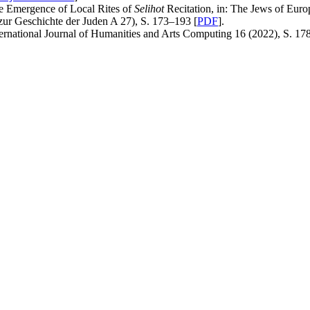
he Emergence of Local Rites of
Selihot
Recitation, in: The Jews of Euro
ur Geschichte der Juden A 27), S. 173–193 [
PDF
].
nternational Journal of Humanities and Arts Computing 16 (2022), S. 17