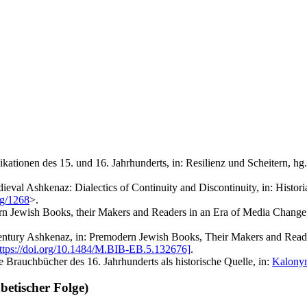
likationen des 15. und 16. Jahrhunderts, in: Resilienz und Scheitern, 
ieval Ashkenaz: Dialectics of Continuity and Discontinuity, in: Histori
rg/1268
>.
n Jewish Books, their Makers and Readers in an Era of Media Change,
Century Ashkenaz, in: Premodern Jewish Books, Their Makers and Rea
ttps://doi.org/10.1484/M.BIB-EB.5.132676]
.
 Brauchbücher des 16. Jahrhunderts als historische Quelle, in:
Kalon
etischer Folge)