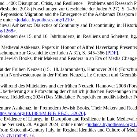
d 1400: Disruption, Crisis, and Resilience – Problems and Research Pe
Wiesbaden 2018 (Forschungen zur Geschichte der Juden A 27), S. 1–30
f Repression: Migration and the Emergence of the Ashkenazi Diaspora in
e unter <
judaica.hypotheses.org/1210
>.
ieval Ashkenaz: Dialectics of Continuity and Discontinuity, in: Histori
rg/1268
>.
likationen des 15. und 16. Jahrhunderts, in: Resilienz und Scheitern, 
 Medieval Ashkenaz. Papers in Honour of Alfred Haverkamp Presented 
schungen zur Geschichte der Juden A 31), S. 345–366 [
PDF
].
n Jewish Books, their Makers and Readers in an Era of Media Change,
at der Frühen Neuzeit (15.–18. Jahrhundert), Hannover 2010 (Forschun
n in Nordwesteuropa in der Frühen Neuzeit, in: Grenzen und Grenzübe
während des Mittelalters und der frühen Neuzeit, Hannover 2008 (For
 Überlieferung zur Erforschung der christlich-jüdischen Beziehungen im s
arz, Heidelberg 2024 (Das Mittelalter: Perspektiven mediävistischer F
Century Ashkenaz, in: Premodern Jewish Books, Their Makers and Rea
ttps://doi.org/10.1484/M.BIB-EB.5.132676]
.
 Evidence of Liturgy, in: Disruption and Resilience in Late Medieval A
rühe Neuzeit), 28. August 2024, online unter <
judaica.hypotheses.org/1
om Sixteenth-Century Italy, in: Reginal Identities and Culture of Med
07/j.ctv1rmh9f.16
].