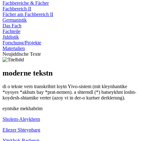
Fachbereiche & Fächer
Fachbereich II
Fächer am Fachbereich II
Germanistik
Das Fach
Fachteile
Jiddistik
Forschung/Projekte
Materialien
Neujiddische Texte
moderne tekstn
di o tekste vern transkribirt loytn Yivo-sistem (mit kleynhantike
*oysyes *akhuts bay *prat-nemen). a shterndl (*) batseykhnt loshn-
koydesh-shtamike verter (azoy vi in der-o kurtser derklerung).
eyntsike mekhabrim
Sholem-Aleykhem
Eliezer Shteynbarg
Yitskhok Bashevis