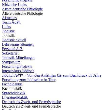
Forschung/Projekte
Nützliche Links
Ältere deutsche Philologie
Ältere deutsche Philologie
Aktuelles
Team ÄdPh
Links
Jiddistik
Jiddistik
Jiddistik aktuell
Lehrveranstaltungen
Personal A-Z
Sekretariat
Jiddistik Mitteilungen
Symposium
Forschung/Projekte
Intensivkurs Jiddisch
Jiddisch/ייִדיש – Von den Anfängen bis zum Buchdruck 55 Jahre
Forschung zum Jiddischen in Trier
Fachdidaktik
Fachdidaktik
Sprachdidaktik
Literaturdidaktik
Deutsch als Zweit- und Fremdsprache
Deutsch als Zweit- und Fremdsprache