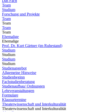
Das Fach
Team
Studium
Forschung und Projekte
Team
Team
Team
Team
Ehemalige
Ehemalige
Prof. Dr. Kurt Gärtner (im Ruhestand)
Studium
Studium
Studium
Studium
Studienangebot
Allgemeine Hinweise
Studienbeginn
Fachstudienberatung
Studienaufbau/ Ordnungen
Lehrveranstaltungen
Formulare
Klausurtermine
Theaterwissenschaft und Interkulturalität
Theaterwissenschaft und Interkulturalität