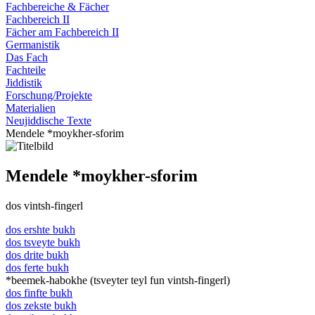
Fachbereiche & Fächer
Fachbereich II
Fächer am Fachbereich II
Germanistik
Das Fach
Fachteile
Jiddistik
Forschung/Projekte
Materialien
Neujiddische Texte
Mendele *moykher-sforim
Mendele *moykher-sforim
dos vintsh-fingerl
dos ershte bukh
dos tsveyte bukh
dos drite bukh
dos ferte bukh
*beemek-habokhe (tsveyter teyl fun vintsh-fingerl)
dos finfte bukh
dos zekste bukh