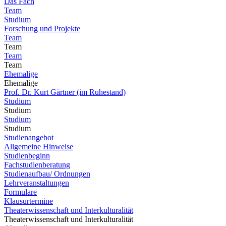
Das Fach
Team
Studium
Forschung und Projekte
Team
Team
Team
Team
Ehemalige
Ehemalige
Prof. Dr. Kurt Gärtner (im Ruhestand)
Studium
Studium
Studium
Studium
Studienangebot
Allgemeine Hinweise
Studienbeginn
Fachstudienberatung
Studienaufbau/ Ordnungen
Lehrveranstaltungen
Formulare
Klausurtermine
Theaterwissenschaft und Interkulturalität
Theaterwissenschaft und Interkulturalität