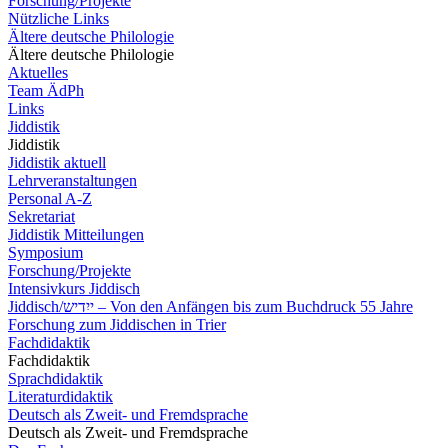
Forschung/Projekte
Nützliche Links
Ältere deutsche Philologie
Ältere deutsche Philologie
Aktuelles
Team ÄdPh
Links
Jiddistik
Jiddistik
Jiddistik aktuell
Lehrveranstaltungen
Personal A-Z
Sekretariat
Jiddistik Mitteilungen
Symposium
Forschung/Projekte
Intensivkurs Jiddisch
Jiddisch/ייִדיש – Von den Anfängen bis zum Buchdruck 55 Jahre
Forschung zum Jiddischen in Trier
Fachdidaktik
Fachdidaktik
Sprachdidaktik
Literaturdidaktik
Deutsch als Zweit- und Fremdsprache
Deutsch als Zweit- und Fremdsprache