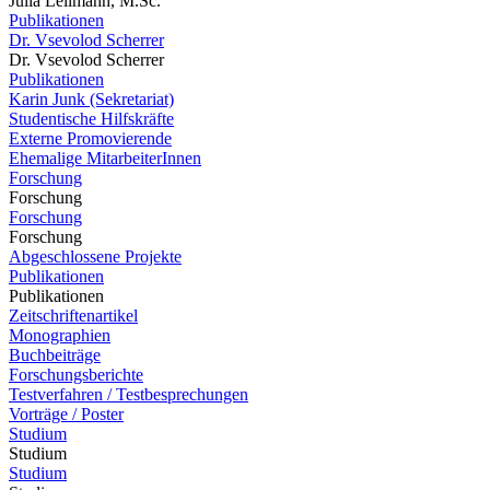
Julia Lellmann, M.Sc.
Publikationen
Dr. Vsevolod Scherrer
Dr. Vsevolod Scherrer
Publikationen
Karin Junk (Sekretariat)
Studentische Hilfskräfte
Externe Promovierende
Ehemalige MitarbeiterInnen
Forschung
Forschung
Forschung
Forschung
Abgeschlossene Projekte
Publikationen
Publikationen
Zeitschriftenartikel
Monographien
Buchbeiträge
Forschungsberichte
Testverfahren / Testbesprechungen
Vorträge / Poster
Studium
Studium
Studium