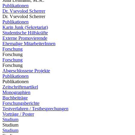
Julia Lellmann, M.Sc.
Publikationen
Dr. Vsevolod Scherrer
Dr. Vsevolod Scherrer
Publikationen
Karin Junk (Sekretariat)
Studentische Hilfskräfte
Externe Promovierende
Ehemalige MitarbeiterInnen
Forschung
Forschung
Forschung
Forschung
Abgeschlossene Projekte
Publikationen
Publikationen
Zeitschriftenartikel
Monographien
Buchbeiträge
Forschungsberichte
Testverfahren / Testbesprechungen
Vorträge / Poster
Studium
Studium
Studium