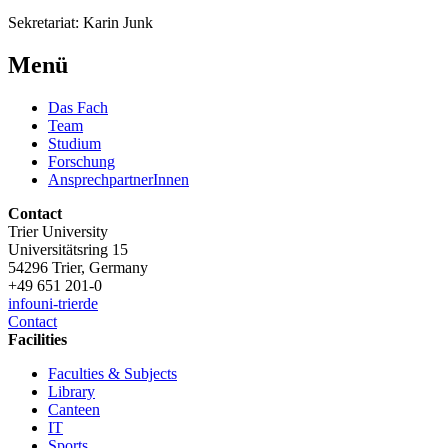
Sekretariat: Karin Junk
Menü
Das Fach
Team
Studium
Forschung
AnsprechpartnerInnen
Contact
Trier University
Universitätsring 15
54296 Trier, Germany
+49 651 201-0
info
uni-trier
de
Contact
Facilities
Faculties & Subjects
Library
Canteen
IT
Sports