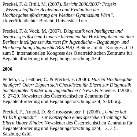
Preckel, F. & Brüll, M. (2007).
Bericht 2006/2007: Projekt
„Wissenschaftliche Begleitung und Evaluation der
Hochbegabtenförderung am Wiedner-Gymnasium Wien“.
Unveröffentlichter Bericht. Universität Trier.
Preckel, F. & Vock, M. (2007).
Diagnostik von Intelligenz und
bereichsspezifischem Underachievement bei Hochbegabten mit dem
Berliner Intelligenzstrukturtest für Jugendliche – Begabungs- und
Hochbegabungsdiagnostik (BIS-HB).
Beitrag auf der Kongress-CD
zum 5. internationalen Kongress des Österreichischen Zentrums für
Begabtenförderung und Begabungsforschung özbf.
2006
Perleth, C., Leithner, C. & Preckel, F. (2006):
Husten Hochbegabte
häufiger? Oder: Eignen sich Checklisten für Eltern zur Diagnostik
hochbegabter Kinder und Jugendlicher?
News & Science, 1/2006,
S. 27-29. Newsletter des Österreichischen Zentrums für
Begabtenförderung und Begabungsforschung özbf, Salzburg.
Preckel, F., Arnold, D. & Grossgasteiger, I. (2006).
„Und es hat
KLIKK gemacht" – zur Konzeption eines speziellen Trainings für
Eltern kluger Kinder.
Newsletter des Österreichischen Zentrums für
Begabtenförderung und Begabungsforschung özbf, 12, 3-5.
Salzburg: özbf.