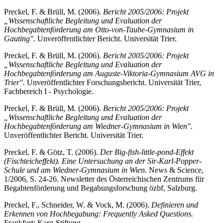
Preckel, F. & Brüll, M. (2006).
Bericht 2005/2006: Projekt
„Wissenschaftliche Begleitung und Evaluation der
Hochbegabtenförderung am Otto-von-Taube-Gymnasium in
Gauting".
Unveröffentlichter Bericht. Universität Trier.
Preckel, F. & Brüll, M. (2006).
Bericht 2005/2006: Projekt
„Wissenschaftliche Begleitung und Evaluation der
Hochbegabtenförderung am Auguste-Viktoria-Gymnasium AVG in
Trier".
Unveröffentlichter Forschungsbericht. Universität Trier,
Fachbereich I - Psychologie.
Preckel, F. & Brüll, M. (2006).
Bericht 2005/2006: Projekt
„Wissenschaftliche Begleitung und Evaluation der
Hochbegabtenförderung am Wiedner-Gymnasium in Wien".
Unveröffentlichter Bericht. Universität Trier.
Preckel, F. & Götz, T. (2006).
Der Big-fish-little-pond-Effekt
(Fischteicheffekt). Eine Untersuchung an der Sir-Karl-Popper-
Schule und am Wiedner-Gymnasium in Wien.
News & Science,
1/2006, S. 24-26. Newsletter des Österreichischen Zentrums für
Begabtenförderung und Begabungsforschung özbf, Salzburg.
Preckel, F., Schneider, W. & Vock, M. (2006).
Definieren und
Erkennen von Hochbegabung: Frequently Asked Questions.
Frankfurt: Karg-Stiftung.