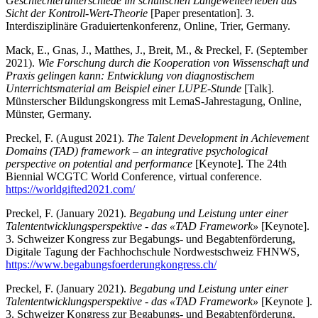
Geschlechterunterschiede im schulischen Langeweileerleben aus
Sicht der Kontroll-Wert-Theorie
[Paper presentation]. 3.
Interdisziplinäre Graduiertenkonferenz, Online, Trier, Germany.
Mack, E., Gnas, J., Matthes, J., Breit, M., & Preckel, F. (September
2021).
Wie Forschung durch die Kooperation von Wissenschaft und
Praxis gelingen kann: Entwicklung von diagnostischem
Unterrichtsmaterial am Beispiel einer LUPE-Stunde
[Talk].
Münsterscher Bildungskongress mit LemaS-Jahrestagung, Online,
Münster, Germany.
Preckel, F. (August 2021).
The Talent Development in Achievement
Domains (TAD) framework – an integrative psychological
perspective on potential and performance
[Keynote]. The 24th
Biennial WCGTC World Conference, virtual conference.
https://worldgifted2021.com/
Preckel, F. (January 2021).
Begabung und Leistung unter einer
Talententwicklungsperspektive - das «TAD Framework»
[Keynote].
3. Schweizer Kongress zur Begabungs- und Begabtenförderung,
Digitale Tagung der Fachhochschule Nordwestschweiz FHNWS,
https://www.begabungsfoerderungkongress.ch/
Preckel, F. (January 2021).
Begabung und Leistung unter einer
Talententwicklungsperspektive - das «TAD Framework»
[Keynote ].
3. Schweizer Kongress zur Begabungs- und Begabtenförderung,