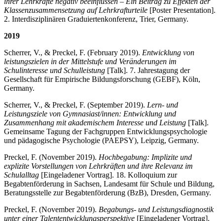
ihrer Lehrkräfte negativ beeinflussen – Ein Beitrag zu Effekten der
Klassenzusammensetzung auf Lehrkrafturteile
[Poster Presentation].
2. Interdisziplinären Graduiertenkonferenz, Trier, Germany.
2019
Scherrer, V., & Preckel, F. (February 2019).
Entwicklung von
leistungszielen in der Mittelstufe und Veränderungen im
Schulinteresse und Schulleistung
[Talk]. 7. Jahrestagung der
Gesellschaft für Empirische Bildungsforschung (GEBF), Köln,
Germany.
Scherrer, V., & Preckel, F. (September 2019).
Lern- und
Leistungsziele von Gymnasiast/innen: Entwicklung und
Zusammenhang mit akademischem Interesse und Leistung
[Talk].
Gemeinsame Tagung der Fachgruppen Entwicklungspsychologie
und pädagogische Psychologie (PAEPSY), Leipzig, Germany.
Preckel, F. (November 2019).
Hochbegabung: Implizite und
explizite Vorstellungen von Lehrkräften und ihre Relevanz im
Schulalltag
[Eingeladener Vortrag]. 18. Kolloquium zur
Begabtenförderung in Sachsen, Landesamt für Schule und Bildung,
Beratungsstelle zur Begabtenförderung (BzB), Dresden, Germany.
Preckel, F. (November 2019).
Begabungs- und Leistungsdiagnostik
unter einer Talententwicklungsperspektive
[Eingeladener Vortrag].