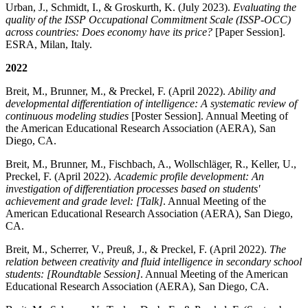
Urban, J., Schmidt, I., & Groskurth, K. (July 2023).
Evaluating the
quality of the ISSP Occupational Commitment Scale (ISSP-OCC)
across countries: Does economy have its price?
[Paper Session].
ESRA, Milan, Italy.
2022
Breit, M., Brunner, M., & Preckel, F. (April 2022).
Ability and
developmental differentiation of intelligence: A systematic review of
continuous modeling studies
[Poster Session]. Annual Meeting of
the American Educational Research Association (AERA), San
Diego, CA.
Breit, M., Brunner, M., Fischbach, A., Wollschläger, R., Keller, U.,
Preckel, F. (April 2022).
Academic profile development: An
investigation of differentiation processes based on students'
achievement and grade level: [Talk]
. Annual Meeting of the
American Educational Research Association (AERA), San Diego,
CA.
Breit, M., Scherrer, V., Preuß, J., & Preckel, F. (April 2022).
The
relation between creativity and fluid intelligence in secondary school
students: [Roundtable Session]
. Annual Meeting of the American
Educational Research Association (AERA), San Diego, CA.