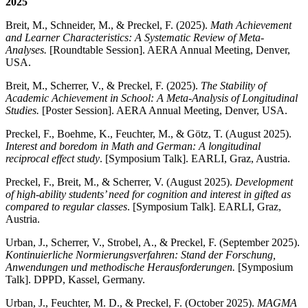
2025
Breit, M., Schneider, M., & Preckel, F. (2025).
Math Achievement
and Learner Characteristics: A Systematic Review of Meta-
Analyses.
[Roundtable Session]. AERA Annual Meeting, Denver,
USA.
Breit, M., Scherrer, V., & Preckel, F. (2025).
The Stability of
Academic Achievement in School: A Meta-Analysis of Longitudinal
Studies.
[Poster Session]. AERA Annual Meeting, Denver, USA.
Preckel, F., Boehme, K., Feuchter, M., & Götz, T. (August 2025).
Interest and boredom in Math and German: A longitudinal
reciprocal effect study
. [Symposium Talk]. EARLI, Graz, Austria.
Preckel, F., Breit, M., & Scherrer, V. (August 2025).
Development
of high-ability students’ need for cognition and interest in gifted as
compared to regular classes
. [Symposium Talk]. EARLI, Graz,
Austria.
Urban, J., Scherrer, V., Strobel, A., & Preckel, F. (September 2025).
Kontinuierliche Normierungsverfahren: Stand der Forschung,
Anwendungen und methodische Herausforderungen.
[Symposium
Talk]. DPPD, Kassel, Germany.
Urban, J., Feuchter, M. D., & Preckel, F. (October 2025).
MAGMA