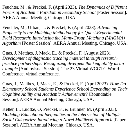
Feuchter, M., & Preckel, F. (April 2023).
The Dynamics of Different
Forms of Academic Boredom in Secondary School
[Poster Session].
AERA Annual Meeting, Chicago, USA.
Feuchter, M., Urban, J., & Preckel, F. (April 2023).
Advancing
Propensity Score Matching Methodology for Quasi-Experimental
Field Research: Introducing the Many-Group Matching (MAGMA)
Algorithm
[Poster Session]. AERA Annual Meeting, Chicago, USA.
Gnas, J, Matthes, J, Mack, E., & Preckel, F. (August 2023).
Development of diagnostic teaching material through research-
practice partnerships: Recognizing divergent thinking ability as an
example
[Audiovisual Session]. The 23 Virtual WCGTC World
Conference, virtual conference.
Gnas, J., Matthes, J, Mack, E., & Preckel, F. (April 2023).
How Do
Elementary School Students Experience School Depending on Their
Cognitive Ability and Academic Achievement?
[Roundtable
Session]. AERA Annual Meeting, Chicago, USA.
Keller, L., Lüdtke, O, Preckel, F., & Brunner, M. (April 2023).
Modeling Educational Inequalities at the Intersection of Multiple
Social Categories: Introducing a Novel Multilevel Approach
[Paper
Session]. AERA Annual Meeting, Chicago, USA.