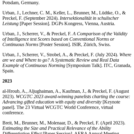
Potsdam, Germany.
Urban, J., Lechner, C. M., Keller, L., Brunner, M., Lüdtke, O., &
Preckel, F. (September 2024).
Intersektionalität in schulischer
Leistung
[Paper Session]. DGPs Kongress, Vienna, Austria.
Urban, J., Scherrer, V., & Preckel, F.
A Comparison of the Validity
of Intelligence test Scores based on Conventional Norms or
Continuous Norms
[Poster Session]. ISIR, Zürich, Swiss.
Urban, J., Scherrer, V., Strobel, A., & Preckel, F. (July 2024).
Where
are we and Where to go? A Systematic Review and Real Data
Example of Continuous Norming
[Symposium Talk]. ITC, Granada,
Spain.
2023
al-Hroub, A., Aljughaiman, A., Kaufman, J., & Preckel, F. (August
2023).
WCGTC 2023 award-winning panelists charting the course:
Advancing gifted education with equity and diversity
[Keynote
panel]. The 23 Virtual WCGTC World Conference, virtual
conference.
Breit, M., Brunner, M., Molenaar, D., & Preckel, F. (April 2023).
Estimating the Size and Practical Relevance of the Ability
Differentiation Effect
[Paper Session]. AERA Annual Meeting,