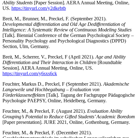
Ability Students
[Paper Session]. AERA Annual Meeting, Online,
US.
https://tinyurl.com/y2dkebtb
Breit, M., Brunner, M., Preckel, F. (September 2021).
Developmental differentiation and Old Age Dedifferentiation of
Intelligence: A Systematic Review of Continuous Modeling Studies
[Talk]. Biennial Conference of the German Psychological Society –
Personality Psychology and Psychological Diagnostics (DPPD)
Section, Ulm, Germany.
Breit, M., Scherrer, V., Preckel, F (April 2021).
Age and Ability
Differentiation and Their Interaction in Children
[Roundtable
Session]. AERA Annual Meeting, Online, US.
https://tinyurl.com/y6sxs6ck
Feuchter, Markus D., Preckel, F (September 2021).
Akademische
Langeweile und Hochbegabung – Evaluation von
Förderklasseneffekten
[Talk]. Tagung der Fachgruppe Pädagogische
Psychologie PAEPSY, Online, Heidelberg, Germany.
Feuchter, M., & Preckel, F. (August 2021).
Evaluation Ability
Grouping’s Potential to Reduce Gifted Students’ Academic Boredom
[Paper presentation]. JURE 2021, Online, Gothenburg, Germany.
Feuchter, M., & Preckel, F. (December 2021).