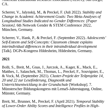
CA.
Scherrer, V., Jalynskij, M., & Preckel, F. (Juli 2022).
Stability and
Change in Academic Achievement Goals: Two Meta-Analyses of
Longitudinal Studies Indicated no Gender Differences: [Paper
Session]
. 6th Network Gender & STEM Conference 2022,
München, Germany.
Scherrer, V., Hank, P., & Preckel, F. (September 2022).
Adolescents’
Self-Esteem and Self-Concepts: Classroom climate explains
interindividual differences in their intraindividual development
[Talk]. DGPs-Kongress Hildesheim, Hildesheim, Germany.
2021
Bolli, S., Breit, M., Gnas, J., Jurczok, A., Kager, K., Mack, E.,
Matthes, J., Salaschek, M., Thomas, L., Preckel, F., Souvignier, E.,
& Vock, M. (September 2021).
Cluster-Projekt der Teilprojekte 14,
20 und 22 zur Leseförderung, Diagnostik und
Unterrichtsentwicklung in der Grundschule
[Workshop]. 7.
Münsterscher Bildungskongress mit LemaS-Jahrestagung, Online,
Münster, Germany.
Breit, M., Brunner, M., Preckel, F. (April 2021).
Temporal Stability
of Lower-Order Ability Scores and Intelligence Profiles in High-