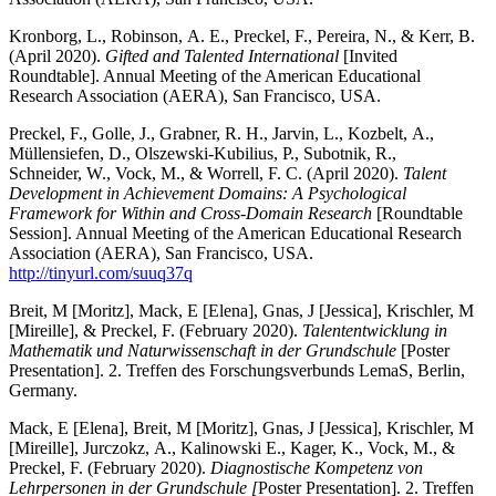
Kronborg, L., Robinson, A. E., Preckel, F., Pereira, N., & Kerr, B.
(April 2020).
Gifted and Talented International
[Invited
Roundtable]. Annual Meeting of the American Educational
Research Association (AERA), San Francisco, USA.
Preckel, F., Golle, J., Grabner, R. H., Jarvin, L., Kozbelt, A.,
Müllensiefen, D., Olszewski-Kubilius, P., Subotnik, R.,
Schneider, W., Vock, M., & Worrell, F. C. (April 2020).
Talent
Development in Achievement Domains: A Psychological
Framework for Within and Cross-Domain Research
[Roundtable
Session]. Annual Meeting of the American Educational Research
Association (AERA), San Francisco, USA.
http://tinyurl.com/suuq37q
Breit, M [Moritz], Mack, E [Elena], Gnas, J [Jessica], Krischler, M
[Mireille], & Preckel, F. (February 2020).
Talententwicklung in
Mathematik und Naturwissenschaft in der Grundschule
[Poster
Presentation]. 2. Treffen des Forschungsverbunds LemaS, Berlin,
Germany.
Mack, E [Elena], Breit, M [Moritz], Gnas, J [Jessica], Krischler, M
[Mireille], Jurczokz, A., Kalinowski E., Kager, K., Vock, M., &
Preckel, F. (February 2020).
Diagnostische Kompetenz von
Lehrpersonen in der Grundschule [
Poster Presentation]. 2. Treffen