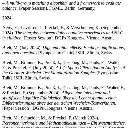
– A multi-group matching algorithm and a framework to evaluate
balance
. [Paper Session]. FGME, Berlin, Germany.
2024
Aerts, E., Lavrijsen, J., Preckel, F., & Verschueren, K. (September
2024).
The interplay between daily cognitive experiences and NFC
in children
. [Poster Session]. DGPs Kongress, Vienna, Austria.
Breit, M. (July 2024).
Differentiation effects: Findings, implications,
and open questions
[Symposium Chair]. ISIR, Zürich, Swiss.
Breit, M., Brunner, B., Preuß, J., Daseking, M., Pauls, F., Walter,
F., & Preckel, F. (July 2024).
A Life Span Differentiation Analysis of
the German Wechsler Test Standardization Samples
[Symposium
Talk]. ISIR, Zürich, Swiss.
Breit, M., Brunner, B., Preuß, J., Daseking, M., Pauls, F., Walter, F.,
& Preckel, F. (September 2024).
Allgemeine Intelligenz und
spezifische kognitive Fähigkeiten über die Lebensspanne - eine
Differenzierungsanalyse der deutschen Wechsler-Testverfahren.
[Paper Session]. DGPs-Kongress, Vienna, Austria.
Breit, M., Schneider, M., & Preckel, F. (March 2024).
Personenmerkmale und Mathematikleistungen – Ein systematisches