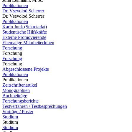
Julia Lellmann, M.Sc.
Publikationen
Dr. Vsevolod Scherrer
Dr. Vsevolod Scherrer
Publikationen
Karin Junk (Sekretariat)
Studentische Hilfskräfte
Externe Promovierende
Ehemalige MitarbeiterInnen
Forschung
Forschung
Forschung
Forschung
Abgeschlossene Projekte
Publikationen
Publikationen
Zeitschriftenartikel
Monographien
Buchbeiträge
Forschungsberichte
Testverfahren / Testbesprechungen
Vorträge / Poster
Studium
Studium
Studium