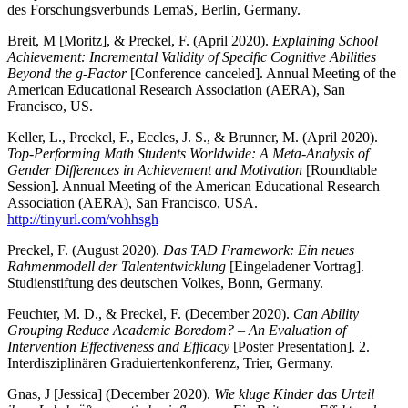
des Forschungsverbunds LemaS, Berlin, Germany.
Breit, M [Moritz], & Preckel, F. (April 2020).
Explaining School
Achievement: Incremental Validity of Specific Cognitive Abilities
Beyond the g-Factor
[Conference canceled]. Annual Meeting of the
American Educational Research Association (AERA), San
Francisco, US.
Keller, L., Preckel, F., Eccles, J. S., & Brunner, M. (April 2020).
Top-Performing Math Students Worldwide: A Meta-Analysis of
Gender Differences in Achievement and Motivation
[Roundtable
Session]. Annual Meeting of the American Educational Research
Association (AERA), San Francisco, USA.
http://tinyurl.com/vohhsgh
Preckel, F. (August 2020).
Das TAD Framework: Ein neues
Rahmenmodell der Talententwicklung
[Eingeladener Vortrag].
Studienstiftung des deutschen Volkes, Bonn, Germany.
Feuchter, M. D., & Preckel, F. (December 2020).
Can Ability
Grouping Reduce Academic Boredom? – An Evaluation of
Intervention Effectiveness and Efficacy
[Poster Presentation]. 2.
Interdisziplinären Graduiertenkonferenz, Trier, Germany.
Gnas, J [Jessica] (December 2020).
Wie kluge Kinder das Urteil