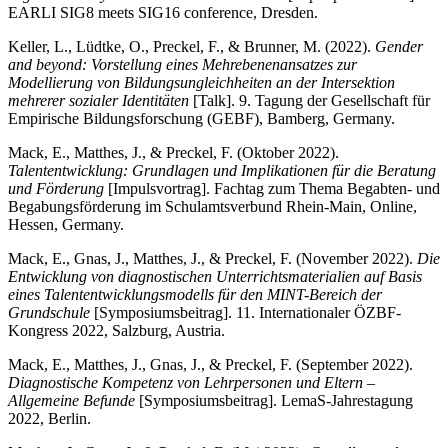
EARLI SIG8 meets SIG16 conference, Dresden.
Keller, L., Lüdtke, O., Preckel, F., & Brunner, M. (2022).
Gender
and beyond: Vorstellung eines Mehrebenenansatzes zur
Modellierung von Bildungsungleichheiten an der Intersektion
mehrerer sozialer Identitäten
[Talk]. 9. Tagung der Gesellschaft für
Empirische Bildungsforschung (GEBF), Bamberg, Germany.
Mack, E., Matthes, J., & Preckel, F. (Oktober 2022).
Talententwicklung: Grundlagen und Implikationen für die Beratung
und Förderung
[Impulsvortrag]. Fachtag zum Thema Begabten- und
Begabungsförderung im Schulamtsverbund Rhein-Main, Online,
Hessen, Germany.
Mack, E., Gnas, J., Matthes, J., & Preckel, F. (November 2022).
Die
Entwicklung von diagnostischen Unterrichtsmaterialien auf Basis
eines Talententwicklungsmodells für den MINT-Bereich der
Grundschule
[Symposiumsbeitrag]. 11. Internationaler ÖZBF-
Kongress 2022, Salzburg, Austria.
Mack, E., Matthes, J., Gnas, J., & Preckel, F. (September 2022).
Diagnostische Kompetenz von Lehrpersonen und Eltern –
Allgemeine Befunde
[Symposiumsbeitrag]. LemaS-Jahrestagung
2022, Berlin.