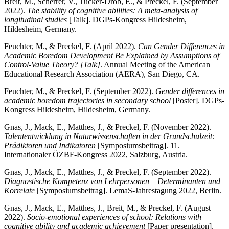
Breit, M., Scherrer, V., Tucker-Drob, E., & Preckel, F. (September
2022).
The stability of cognitive abilities: A meta-analysis of
longitudinal studies
[Talk]. DGPs-Kongress Hildesheim,
Hildesheim, Germany.
Feuchter, M., & Preckel, F. (April 2022).
Can Gender Differences in
Academic Boredom Development Be Explained by Assumptions of
Control-Value Theory? [Talk]
. Annual Meeting of the American
Educational Research Association (AERA), San Diego, CA.
Feuchter, M., & Preckel, F. (September 2022).
Gender differences in
academic boredom trajectories in secondary school
[Poster]. DGPs-
Kongress Hildesheim, Hildesheim, Germany.
Gnas, J., Mack, E., Matthes, J., & Preckel, F. (November 2022).
Talententwicklung in Naturwissenschaften in der Grundschulzeit:
Prädiktoren und Indikatoren
[Symposiumsbeitrag]. 11.
Internationaler ÖZBF-Kongress 2022, Salzburg, Austria.
Gnas, J., Mack, E., Matthes, J., & Preckel, F. (September 2022).
Diagnostische Kompetenz von Lehrpersonen – Determinanten und
Korrelate
[Symposiumsbeitrag]. LemaS-Jahrestagung 2022, Berlin.
Gnas, J., Mack, E., Matthes, J., Breit, M., & Preckel, F. (August
2022).
Socio-emotional experiences of school: Relations with
cognitive ability and academic achievement
[Paper presentation].