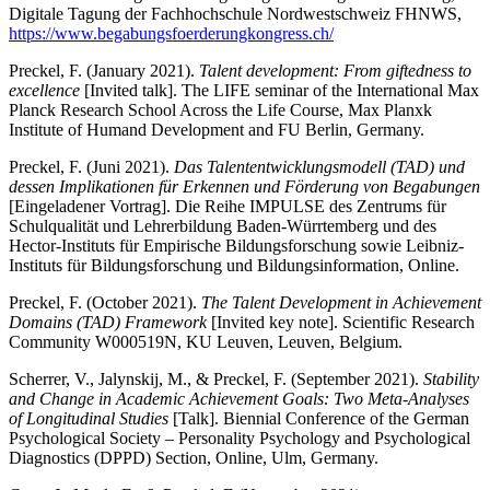
Digitale Tagung der Fachhochschule Nordwestschweiz FHNWS,
https://www.begabungsfoerderungkongress.ch/
Preckel, F. (January 2021).
Talent development: From giftedness to
excellence
[Invited talk]. The LIFE seminar of the International Max
Planck Research School Across the Life Course, Max Planxk
Institute of Humand Development and FU Berlin, Germany.
Preckel, F. (Juni 2021).
Das Talententwicklungsmodell (TAD) und
dessen Implikationen für Erkennen und Förderung von Begabungen
[Eingeladener Vortrag]. Die Reihe IMPULSE des Zentrums für
Schulqualität und Lehrerbildung Baden-Würrtemberg und des
Hector-Instituts für Empirische Bildungsforschung sowie Leibniz-
Instituts für Bildungsforschung und Bildungsinformation, Online.
Preckel, F. (October 2021).
The Talent Development in Achievement
Domains (TAD) Framework
[Invited key note]. Scientific Research
Community W000519N, KU Leuven, Leuven, Belgium.
Scherrer, V., Jalynskij, M., & Preckel, F. (September 2021).
Stability
and Change in Academic Achievement Goals: Two Meta-Analyses
of Longitudinal Studies
[Talk]. Biennial Conference of the German
Psychological Society – Personality Psychology and Psychological
Diagnostics (DPPD) Section, Online, Ulm, Germany.