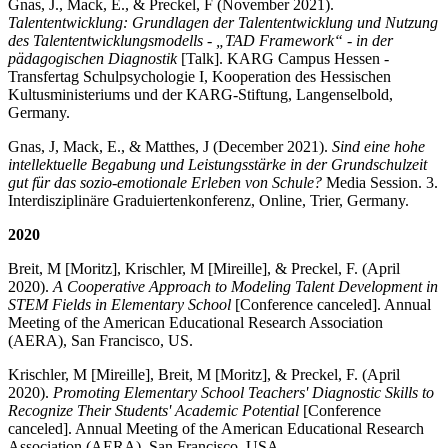
Gnas, J., Mack, E., & Preckel, F (November 2021).
Talententwicklung: Grundlagen der Talententwicklung und Nutzung
des Talententwicklungsmodells - „TAD Framework“ - in der
pädagogischen Diagnostik
[Talk]. KARG Campus Hessen -
Transfertag Schulpsychologie I, Kooperation des Hessischen
Kultusministeriums und der KARG-Stiftung, Langenselbold,
Germany.
Gnas, J, Mack, E., & Matthes, J (December 2021).
Sind eine hohe
intellektuelle Begabung und Leistungsstärke in der Grundschulzeit
gut für das sozio-emotionale Erleben von Schule?
Media Session. 3.
Interdisziplinäre Graduiertenkonferenz, Online, Trier, Germany.
2020
Breit, M [Moritz], Krischler, M [Mireille], & Preckel, F. (April
2020).
A Cooperative Approach to Modeling Talent Development in
STEM Fields in Elementary School
[Conference canceled]. Annual
Meeting of the American Educational Research Association
(AERA), San Francisco, US.
Krischler, M [Mireille], Breit, M [Moritz], & Preckel, F. (April
2020).
Promoting Elementary School Teachers' Diagnostic Skills to
Recognize Their Students' Academic Potential
[Conference
canceled]. Annual Meeting of the American Educational Research
Association (AERA), San Francisco, USA.