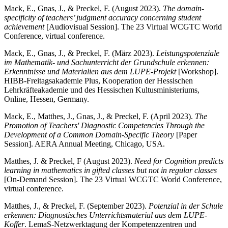
Mack, E., Gnas, J., & Preckel, F. (August 2023).
The domain-
specificity of teachers’ judgment accuracy concerning student
achievement
[Audiovisual Session]. The 23 Virtual WCGTC World
Conference, virtual conference.
Mack, E., Gnas, J., & Preckel, F. (März 2023).
Leistungspotenziale
im Mathematik- und Sachunterricht der Grundschule erkennen:
Erkenntnisse und Materialien aus dem LUPE-Projekt
[Workshop].
HIBB-Freitagsakademie Plus, Kooperation der Hessischen
Lehrkräfteakademie und des Hessischen Kultusministeriums,
Online, Hessen, Germany.
Mack, E., Matthes, J., Gnas, J., & Preckel, F. (April 2023).
The
Promotion of Teachers' Diagnostic Competencies Through the
Development of a Common Domain-Specific Theory
[Paper
Session]. AERA Annual Meeting, Chicago, USA.
Matthes, J. & Preckel, F (August 2023).
Need for Cognition predicts
learning in mathematics in gifted classes but not in regular classes
[On-Demand Session]. The 23 Virtual WCGTC World Conference,
virtual conference.
Matthes, J., & Preckel, F. (September 2023).
Potenzial in der Schule
erkennen: Diagnostisches Unterrichtsmaterial aus dem LUPE-
Koffer
. LemaS-Netzwerktagung der Kompetenzzentren und