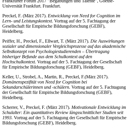
Frankfurter Forum 2017 "Begabungen und Talente", Goethe-
Universität Frankfurt. Frankfurt.
Preckel, F. (März 2017).
Entwicklung von Need for Cognition im
Lern- und Leistungskontext.
Vortrag auf der 5. Fachtagung der
Gesellschaft für Empirische Bildungsforschung (GEBF),
Heidelberg.
Peiffer, H., Preckel, F., Ellwart, T. (März 2017).
Die Auswirkungen
sozialer und dimensionaler Vergleichsprozesse auf das akademische
Selbstkonzept von Psychologiestudierenden – Übertragung
bisheriger Befunde aus dem Schulkontext auf den
Hochschulkontext.
Vortrag auf der 5. Fachtagung der Gesellschaft
für Empirische Bildungsforschung (GEBF), Heidelberg.
Keller, U., Strobel, A., Martin, R., Preckel, F.
(März 2017).
Domänenspezifität von Need for Cognition bei
Sekundarschülerinnen und -schülern.
Vortrag auf der 5. Fachtagung
der Gesellschaft für Empirische Bildungsforschung (GEBF),
Heidelberg.
Scherrer, V., Preckel, F. (März 2017).
Motivationale Entwicklung im
Schulalter: Ein quantitatives Review längsschnittlicher Studien seit
1993.
Vortrag auf der 5. Fachtagung der Gesellschaft für Empirische
Bildungsforschung (GEBF), Heidelberg.