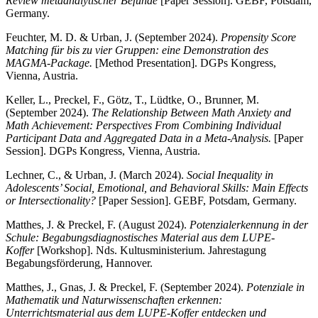
Review metaanalytischer Befunde
[Paper Session]. GEBF, Potsdam,
Germany.
Feuchter, M. D. & Urban, J. (September 2024).
Propensity Score
Matching für bis zu vier Gruppen: eine Demonstration des
MAGMA-Package.
[Method Presentation]. DGPs Kongress,
Vienna, Austria.
Keller, L., Preckel, F., Götz, T., Lüdtke, O., Brunner, M.
(September 2024).
The Relationship Between Math Anxiety and
Math Achievement: Perspectives From Combining Individual
Participant Data and Aggregated Data in a Meta-Analysis.
[Paper
Session]. DGPs Kongress, Vienna, Austria.
Lechner, C., & Urban, J. (March 2024).
Social Inequality in
Adolescents’ Social, Emotional, and Behavioral Skills: Main Effects
or Intersectionality?
[Paper Session]. GEBF, Potsdam, Germany.
Matthes, J. & Preckel, F. (August 2024).
Potenzialerkennung in der
Schule: Begabungsdiagnostisches Material aus dem LUPE-
Koffer
[Workshop]. Nds. Kultusministerium. Jahrestagung
Begabungsförderung, Hannover.
Matthes, J., Gnas, J. & Preckel, F. (September 2024).
Potenziale in
Mathematik und Naturwissenschaften erkennen:
Unterrichtsmaterial aus dem LUPE-Koffer entdecken und