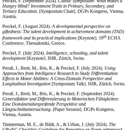
Preckel, F. (September 2024).
Classic Symposium: What makes a
Hungry Mind? Investment Traits in Primary, Secondary, and
Tertiary Education
. [Symposium Chair]. DGPs Kongress, Vienna,
Austria.
Preckel, F. (August 2024).
A developmental perspective on
giftedness: The talent development in achievement domains (TAD)
th
framework and its practical implications
[Keynote]. 19
ECHA
Conference, Thessaloniki, Greece.
Preckel, F. (July 2024).
Intelligence, schooling, and talent
development
[Keynote]. ISIR, Zürich, Swiss.
Preuß, J., Breit, M., Bös, K., & Preckel, F. (July 2024).
Using
Approaches from Intelligence Research to Study Differentiation
Effects in Motor Abilities: A Cross-Domain Perspective and
Longitudinal Investigation
[Symposium Talk]. ISIR, Zürich, Swiss.
Preuß, J., Breit, M., Bös, K., & Preckel, F. (September 2024).
Generalfaktor und Differenzierung in Motorischen Fähigkeiten:
Eine Domänenübergreifende Perspektive und
Längsschnittuntersuchung
. [Paper Session]. DGPs Kongress,
Vienna, Austria.
Timmerman, M. E., de Bildt, A., & Urban, J. (July 2024).
The
GRoNC-Checklist: Guidelines for Reporting on Norm-referenced