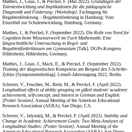
Matthes, J., Gnas, J., & Preckel, F. (Mai 2022).
Grundlagen der
Talententwicklung und Implikationen für die pädagogische
Diagnostik und Förderung: [Workshop]
. Fachtagung für
Begabtenförderung – Begabtenförderung in Hamburg: Vom
Einzelfall zur Schulentwicklung, Hamburg, Germany.
Matthes, J., & Preckel, F. (September 2022).
Die Rolle von Need for
Cognition beim Wissenserwerb im Fach Mathematik: Eine
längsschnittliche Untersuchung in Regel- und
Begabtenförderklassen am Gymnasium
[Talk]. DGPs-Kongress
Hildesheim, Hildesheim, Germany.
Matthes, J., Gnas, J., Mack, E., & Preckel, F. (September 2022).
Training der diagnostischen Kompetenz am Beispiel des 5-Schritte-
Zyklus
[Symposiumsbeitrag]. LemaS-Jahrestagung 2022, Berlin.
Scherrer, V., Feuchter, M., Breit, M., & Preckel, F. (April 2022).
Longitudinal effects of ability grouping on gifted students' academic
achievement, self-concept, and interest in German and English:
[Poster Session]
. Annual Meeting of the American Educational
Research Association (AERA), San Diego, CA.
Scherrer, V., Jalynskij, M., & Preckel, F. (April 2022).
Stability and
Change in Academic Achievement Goals: Two Meta-Analyses of
Longitudinal Studies: [Poster Session]
. Annual Meeting of the
American Educational Research Association (AERA), San Diego,