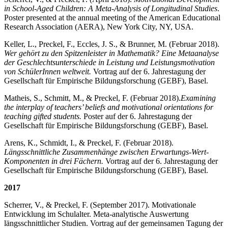
in School-Aged Children: A Meta-Analysis of Longitudinal Studies
.
Poster presented at the annual meeting of the American Educational
Research Association (AERA), New York City, NY, USA.
Keller, L., Preckel, F., Eccles, J. S., & Brunner, M. (Februar 2018).
Wer gehört zu den Spitzenleister in Mathematik? Eine Metaanalyse
der Geschlechtsunterschiede in Leistung und Leistungsmotivation
von SchülerInnen weltweit.
Vortrag auf der 6. Jahrestagung der
Gesellschaft für Empirische Bildungsforschung (GEBF), Basel.
Matheis, S., Schmitt, M., & Preckel, F. (Februar 2018).
Examining
the interplay of teachers’ beliefs and motivational orientations for
teaching gifted students.
Poster auf der 6. Jahrestagung der
Gesellschaft für Empirische Bildungsforschung (GEBF), Basel.
Arens, K., Schmidt, I., & Preckel, F. (Februar 2018).
Längsschnittliche Zusammenhänge zwischen Erwartungs-Wert-
Komponenten in drei Fächern.
Vortrag auf der 6. Jahrestagung der
Gesellschaft für Empirische Bildungsforschung (GEBF), Basel.
2017
Scherrer, V., & Preckel, F. (September 2017). Motivationale
Entwicklung im Schulalter. Meta-analytische Auswertung
längsschnittlicher Studien. Vortrag auf der gemeinsamen Tagung der