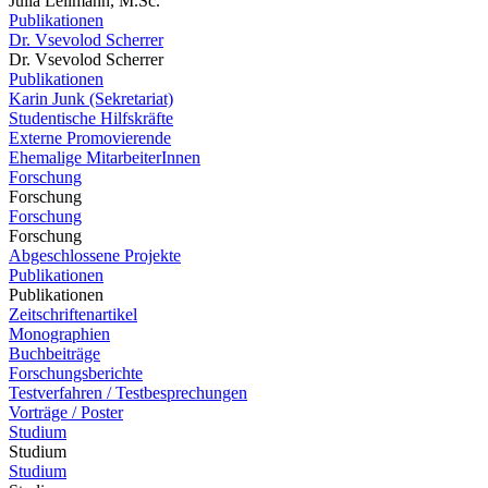
Julia Lellmann, M.Sc.
Publikationen
Dr. Vsevolod Scherrer
Dr. Vsevolod Scherrer
Publikationen
Karin Junk (Sekretariat)
Studentische Hilfskräfte
Externe Promovierende
Ehemalige MitarbeiterInnen
Forschung
Forschung
Forschung
Forschung
Abgeschlossene Projekte
Publikationen
Publikationen
Zeitschriftenartikel
Monographien
Buchbeiträge
Forschungsberichte
Testverfahren / Testbesprechungen
Vorträge / Poster
Studium
Studium
Studium