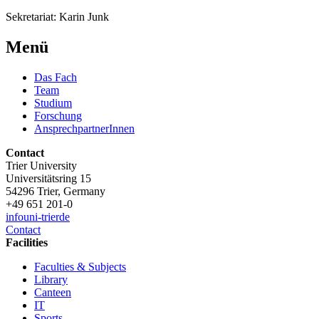
Sekretariat: Karin Junk
Menü
Das Fach
Team
Studium
Forschung
AnsprechpartnerInnen
Contact
Trier University
Universitätsring 15
54296 Trier, Germany
+49 651 201-0
info
uni-trier
de
Contact
Facilities
Faculties & Subjects
Library
Canteen
IT
Sports