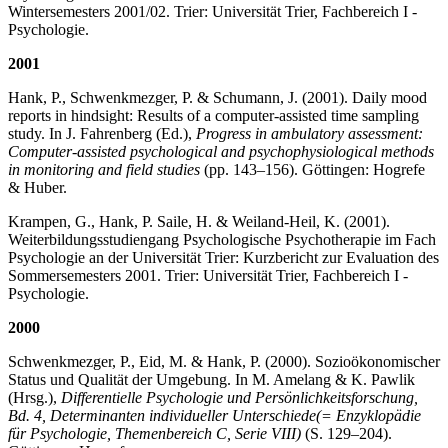
Winter­semesters 2001/02. Trier: Universität Trier, Fachbereich I -
Psychologie.
2001
Hank, P., Schwenkmezger, P. & Schumann, J. (2001). Daily mood
reports in hindsight: Results of a computer-assisted time sampling
study. In J. Fahrenberg (Ed.),
Progress in ambulatory assessment:
Computer-assisted psychological and psychophysiological methods
in monitoring and field studies
(pp. 143–156). Göttingen: Hogrefe
& Huber.
Krampen, G., Hank, P. Saile, H. & Weiland-Heil, K. (2001).
Weiterbil­dungs­studiengang Psychologische Psychotherapie im Fach
Psychologie an der Universität Trier: Kurzbericht zur Evaluation des
Sommer­semesters 2001. Trier: Universität Trier, Fachbereich I -
Psychologie.
2000
Schwenkmezger, P., Eid, M. & Hank, P. (2000). Sozioökonomischer
Status und Qualität der Umgebung. In M. Amelang & K. Pawlik
(Hrsg.),
Differentielle Psychologie und Persön­lichkeitsforschung,
Bd. 4, Determinanten individueller Unterschiede
(= Enzyklopädie
für Psychologie, Themenbereich C, Serie VIII)
(S. 129–204).