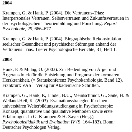
2004
Krampen, G. & Hank, P. (2004). Die Vertrauens-Trias:
Interpersonales Vertrauen, Selbstvertrauen und Zukunftsvertrauen in
der psychologischen Theorienbildung und Forschung.
Report
Psychologie, 29
, 666–677.
Krampen, G. & Hank, P. (2004). Biographische Rekonstruktion
seelischer Gesundheit und psychischer Störungen anhand der
Vertrauens-Trias. Trierer Psychologische Berichte, 31, Heft 1.
2003
Hank, P. & Mittag, O. (2003). Zur Bedeutung von Ärger und
Ärgerausdruck für die Entstehung und Prognose der koronaren
Herzkrankheit. (= Statuskonferenz Psychokardiologie, Band 12).
Frankfurt: VAS – Verlag für Akademische Schriften.
Krampen, G., Hank, P., Lindel, B.U., Meinlschmidt, G., Saile, H. &
Weiland-Heil, K. (2003). Evaluations­stra­tegien für einen
universitären Weiterbildungsstudiengang in Psychotherapie:
Konzept, quantitative und qualitative Methoden sowie erste
Erfahrungen. In G. Krampen & H. Zayer (Hrsg.),
Psychologiedidaktik und Evaluation IV
(S. 164–183). Bonn:
Deutscher Psychologen Verlag.