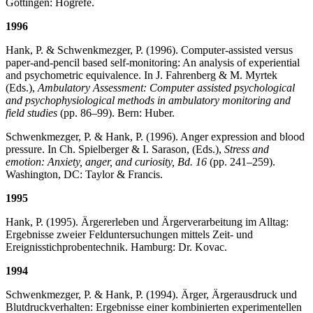
Göttingen: Hogrefe.
1996
Hank, P. & Schwenkmezger, P. (1996). Computer-assisted versus
paper-and-pencil based self-monitoring: An analysis of experiential
and psychometric equivalence. In J. Fahren­berg & M. Myrtek
(Eds.),
Ambulatory Assessment: Computer assisted psychological
and psychophysiological methods in ambulatory monitoring and
field studies
(pp. 86–99). Bern: Huber.
Schwenkmezger, P. & Hank, P. (1996). Anger expression and blood
pressure. In Ch. Spiel­berger & I. Sarason, (Eds.),
Stress and
emotion: Anxiety, anger, and curiosity, Bd. 16
(pp. 241–259).
Washington, DC: Taylor & Francis.
1995
Hank, P. (1995). Ärgererleben und Ärgerverarbeitung im Alltag:
Ergebnisse zweier Feldun­tersuchungen mittels Zeit- und
Ereignisstichprobentechnik. Hamburg: Dr. Kovac.
1994
Schwenkmezger, P. & Hank, P. (1994). Ärger, Ärgerausdruck und
Blutdruckverhalten: Er­gebnisse einer kombinierten experimentellen