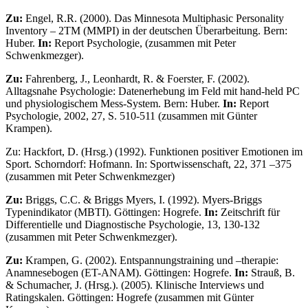
Zu:
Engel, R.R. (2000). Das Minnesota Multiphasic Personality
Inventory – 2TM (MMPI) in der deutschen Überarbeitung. Bern:
Huber.
In:
Report Psychologie, (zusammen mit Peter
Schwenkmezger).
Zu:
Fahrenberg, J., Leonhardt, R. & Foerster, F. (2002).
Alltagsnahe Psychologie: Datenerhe­bung im Feld mit hand-held PC
und physiologischem Mess-System. Bern: Huber.
In:
Report
Psychologie, 2002, 27, S. 510-511 (zusammen mit Günter
Krampen).
Zu: Hackfort, D. (Hrsg.) (1992). Funktionen positiver Emotionen im
Sport. Schorndorf: Hofmann. In: Sportwissenschaft, 22, 371 –375
(zusammen mit Peter Schwenkmezger)
Zu:
Briggs, C.C. & Briggs Myers, I. (1992). Myers-Briggs
Typenindikator (MBTI). Göttin­gen: Hogrefe.
In:
Zeitschrift für
Differentielle und Diagnostische Psychologie, 13, 130-132
(zusammen mit Peter Schwenkmezger).
Zu:
Krampen, G. (2002). Entspannungstraining und –therapie:
Anamnesebogen (ET-ANAM). Göttingen: Hogrefe.
In:
Strauß, B.
& Schumacher, J. (Hrsg.). (2005). Klinische Interviews und
Ratingskalen. Göttingen: Hogrefe (zusammen mit Günter