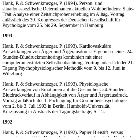
Hank, P. & Schwenkmezger, P. (1994). Person- und
situationsspezifische Determinanten aktuellen Wohlbefindens: State-
Trait-Analyse einer Zeitstichprobenerhebung im Alltag. Vortrag
anlässlich des 39. Kongresses der Deutschen Gesellschaft für
Psychologie vom 25. bis 29. September in Hamburg.
1993
Hank, P. & Schwenkmezger, P. (1993). Kardiovaskuläre
Auswirkungen von Ärger und Är­gerausdruck: Ergebnisse eines 24-
Stunden-Blutdruckmonitorings kombiniert mit einer
computerunterstützten Selbstbeobachtung. Vortrag anlässlich der 21.
Tagung Psycho­phy­siologischer Methodik vom 9. bis 12. Juni in
Würzburg.
Hank, P. & Schwenkmezger, P. (1993). Physiologische
Auswirkungen von Emotionen auf die Gesundheit: 24-Stunden-
Blutdruckverlauf in Abhängigkeit von Ärger und Ärgerausdruck.
Vortrag anläßlich der 1. Fachtagung für Gesundheitspsychologie
vom 2. bis 3. Juli 1993 in Berlin, Humboldt-Universität.
Kurzfassung in Abstracts der Tagungsbeiträge, S. 15.
1992
Hank, P. & Schwenkmezger, P. (1992). Papier-Bleistift- versus