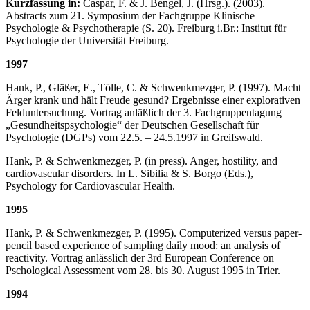
Kurzfassung in:
Caspar, F. & J. Bengel, J. (Hrsg.). (2003).
Abstracts zum 21. Symposium der Fach­gruppe Klinische
Psychologie & Psychotherapie (S. 20). Freiburg i.Br.: Institut für
Psychologie der Universität Freiburg.
1997
Hank, P., Gläßer, E., Tölle, C. & Schwenkmezger, P. (1997). Macht
Ärger krank und hält Freude gesund? Ergebnisse einer explorativen
Felduntersuchung. Vortrag anläßlich der 3. Fachgruppentagung
„Gesundheitspsychologie“ der Deutschen Gesellschaft für
Psycholo­gie (DGPs) vom 22.5. – 24.5.1997 in Greifswald.
Hank, P. & Schwenkmezger, P. (in press). Anger, hostility, and
cardiovascular disorders. In L. Sibilia & S. Borgo (Eds.),
Psychology for Cardiovascular Health.
1995
Hank, P. & Schwenkmezger, P. (1995). Computerized versus paper-
pencil based experience of sampling daily mood: an analysis of
reactivity. Vortrag anlässlich der 3rd European Conference on
Pschological Assessment vom 28. bis 30. August 1995 in Trier.
1994