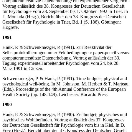
computerunterstützte Daten­erhebung: ein experimenteller Vergleich.
Vortrag anlässlich des 38. Kongresses der Deut­schen Gesellschaft
für Psychologie vom 28. September bis 1. Oktober 1992 in Trier. In
L. Montada (Hrsg.), Bericht über den 38. Kongress der Deutschen
Gesellschaft für Psy­cho­logie in Trier, Bd. 1 (S. 186). Göttingen:
Hogrefe.
1991
Hank, P. & Schwenkmezger, P. (1991). Zur Reaktivität der
Selbstprotokollierungen unter Feldbedingungen: paper-pencil versus
computerunterstützte Datenerhebung. Vortrag anlässlich der 33.
Tagung experimentell arbeitender Psychologen vom 24. bis 28.
März 1991 in Gießen.
Schwenkmezger, P. & Hank, P. (1991). Time budgets, physical and
psychological well-being. In M. Johnston, M. Herbert & T. Marteau
(Eds.), Proceedings of the 4th Annual Confe­rence of the European
Health Society (pp. 148-149). Leichester: Bocardo Press.
1990
Hank, P. & Schwenkmezger, P. (1990). Zeitbudget, physisches und
psychisches Wohlbe­fin­den. Vortrag anlässlich des 37. Kongresses
der Deutschen Gesellschaft für Psychologie vom bis in Kiel. In D.
Frey (Hrsg.), Bericht über den 37. Kongress der Deutschen Gesell­