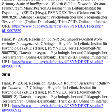
Primary Scale of Intelligence – Fourth Edition
.
Deutsche Version
.
Frankfurt am Main: Pearson Assessment. In Leibniz-Institut für
Psychologie (ZPID) (Hrsg.), PSYNDEX Tests (Dokument-Nr.
9007829). Datenbanksegment Psychologischer und Pädagogischer
Testverfahren (Online-Datenbank). Trier: ZPID. Online im Internet,
URL:
https://www.pubpsych.de/retrieval/PSYNDEXTests.php?
id=9007829
Hank, P. (2019). Rezension:
SON-R 2-8.
Snijders-Oomen Non-
verbaler Intelligenztest
. Göttingen: Hogrefe. In Leibniz-Institut für
Psychologie (ZPID) (Hrsg.), PSYNDEX Tests (Dokument-Nr.
9007770). Datenbanksegment Psychologischer und Pädagogischer
Testverfahren (Online-Datenbank). Trier: ZPID. Online im Internet,
URL:
https://www.pubpsych.de/retrieval/PSYNDEXTests.php?
id=9007770
2016
Hank, P. (2016). Rezension:
KABC-II.
Kaufman Assessment Battery
for Children – II.
Göttingen: Hogrefe. In Leibniz-Institut für
Psychologie (ZPID) (Hrsg.), PSYNDEX Tests (Dokument-Nr.
9006912). Datenbanksegment Psychologischer und Pädagogischer
Testverfahren (Online-Datenbank). Trier: ZPID. Online im Internet,
URL:
https://www.pubpsych.de/retrieval/PSYNDEXTests.php?
id=9006912