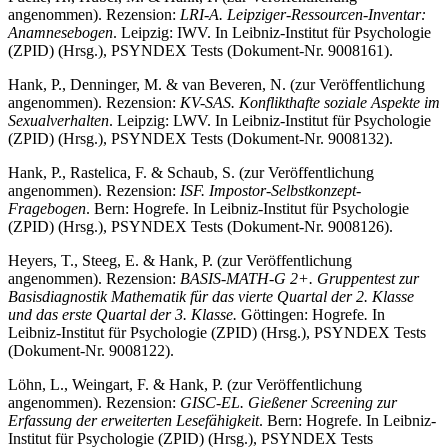
angenommen). Rezension:
LRI-A.
Leipziger-Ressourcen-Inventar:
Anamnesebogen
. Leipzig: IWV. In Leibniz-Institut für Psychologie
(ZPID) (Hrsg.), PSYNDEX Tests (Dokument-Nr. 9008161).
Hank, P., Denninger, M. & van Beveren, N. (zur Veröffentlichung
angenommen). Rezension:
KV-SAS. Konflikthafte soziale Aspekte im
Sexualverhalten
. Leipzig: LWV. In Leibniz-Institut für Psychologie
(ZPID) (Hrsg.), PSYNDEX Tests (Dokument-Nr. 9008132).
Hank, P., Rastelica, F. & Schaub, S. (zur Veröffentlichung
angenommen). Rezension:
ISF.
Impostor-Selbstkonzept-
Fragebogen
. Bern: Hogrefe. In Leibniz-Institut für Psychologie
(ZPID) (Hrsg.), PSYNDEX Tests (Dokument-Nr. 9008126).
Heyers, T., Steeg, E. & Hank, P. (zur Veröffentlichung
angenommen). Rezension:
BASIS-MATH-G 2+. Gruppentest zur
Basisdiagnostik Mathematik für das vierte Quartal der 2. Klasse
und das erste Quartal der 3. Klasse.
Göttingen: Hogrefe
.
In
Leibniz-Institut für Psychologie (ZPID) (Hrsg.), PSYNDEX Tests
(Dokument-Nr. 9008122).
Löhn, L., Weingart, F. & Hank, P. (zur Veröffentlichung
angenommen). Rezension:
GISC-EL. Gießener Screening zur
Erfassung der erweiterten Lesefähigkeit
. Bern: Hogrefe. In Leibniz-
Institut für Psychologie (ZPID) (Hrsg.), PSYNDEX Tests