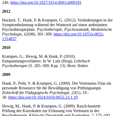
246.
https://doi.org/10.1027/1614-0001/a000181
2012
Huckert, T., Hank, P. & Krampen, G. (2012). Veränderungen in der
Symptombelastung während der Wartezeit auf einen ambulanten
Psychotherapieplatz.
Psychotherapie, Psychosomatik, Medizinische
Psychologie, 62
(08), 301–309.
https://doi.org/10.1055/s-0032-
1314837
2010
Krampen, G., Hewig, M. & Hank, P. (2010).
Entspannungsverfahren. In W. Lutz (Hrsg),
Lehrbuch
Psychotherapie
(S. 285–309; Kap. 13). Bern: Huber.
2009
Hank, P., Pohl, V. & Krampen, G. (2009). Die Vertrauens-Trias als
personale Ressource für die Bewältigung von Prüfungsangst.
Zeitschrift für Pädagogische Psychologie
,
23
(1), 19–
30.
https://doi.org/10.1024/1010-0652.23.1.19
Hewig, M., Hank, P. & Krampen, G. (2009). Rasch-basierte
Prüfung der Kurzskalen zur Erfassung von Vertrauen in der
Psychotherapie.
Klinische Diagnostik und Evaluation, 2
, 175–193.