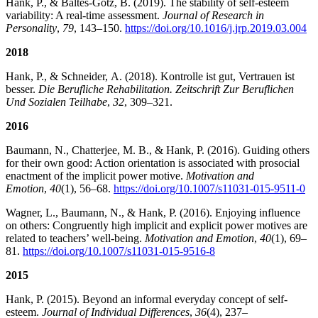
Hank, P., & Baltes-Götz, B. (2019). The stability of self-esteem
variability: A real-time assessment.
Journal of Research in
Personality
,
79
, 143–150.
https://doi.org/10.1016/j.jrp.2019.03.004
2018
Hank, P., & Schneider, A. (2018). Kontrolle ist gut, Vertrauen ist
besser.
Die Berufliche Rehabilitation. Zeitschrift Zur Beruflichen
Und Sozialen Teilhabe
,
32
, 309–321.
2016
Baumann, N., Chatterjee, M. B., & Hank, P. (2016). Guiding others
for their own good: Action orientation is associated with prosocial
enactment of the implicit power motive.
Motivation and
Emotion
,
40
(1), 56–68.
https://doi.org/10.1007/s11031-015-9511-0
Wagner, L., Baumann, N., & Hank, P. (2016). Enjoying influence
on others: Congruently high implicit and explicit power motives are
related to teachers’ well-being.
Motivation and Emotion
,
40
(1), 69–
81.
https://doi.org/10.1007/s11031-015-9516-8
2015
Hank, P. (2015). Beyond an informal everyday concept of self-
esteem.
Journal of Individual Differences
,
36
(4), 237–