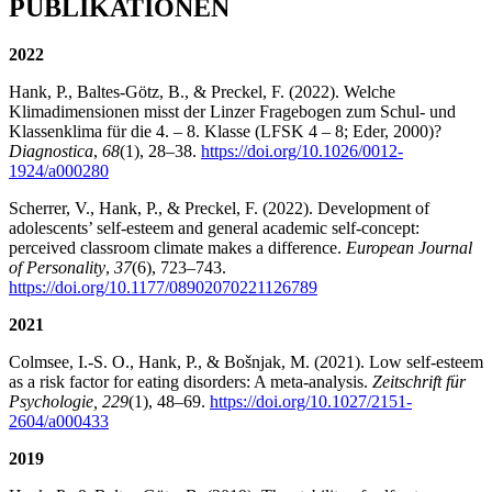
PUBLIKATIONEN
2022
Hank, P., Baltes-Götz, B., & Preckel, F. (2022). Welche
Klimadimensionen misst der Linzer Fragebogen zum Schul- und
Klassenklima für die 4. – 8. Klasse (LFSK 4 – 8; Eder, 2000)?
Diagnostica
,
68
(1), 28–38.
https://doi.org/10.1026/0012-
1924/a000280
Scherrer, V., Hank, P., & Preckel, F. (2022). Development of
adolescents’ self-esteem and general academic self-concept:
perceived classroom climate makes a difference.
European Journal
of Personality
,
37
(6), 723–743.
https://doi.org/10.1177/08902070221126789
2021
Colmsee, I.-S. O., Hank, P., & Bošnjak, M. (2021). Low self-esteem
as a risk factor for eating disorders: A meta-analysis.
Zeitschrift für
Psychologie, 229
(1), 48–69.
https://doi.org/10.1027/2151-
2604/a000433
2019