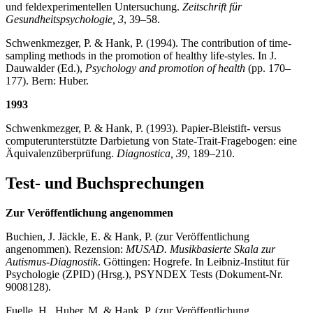
und feldexperimentellen Untersuchung.
Zeit­schrift für
Gesundheitspsychologie, 3
, 39–58.
Schwenkmezger, P. & Hank, P. (1994). The contribution of time-
sampling methods in the promotion of healthy life-styles. In J.
Dauwalder (Ed.),
Psychology and promotion of health
(pp. 170–
177). Bern: Huber.
1993
Schwenkmezger, P. & Hank, P. (1993). Papier-Bleistift- versus
computerunterstützte Dar­bietung von State-Trait-Fragebogen: eine
Äquivalenzüberprüfung.
Diagnostica, 39
, 189–210.
Test- und Buchsprechungen
Zur Veröffentlichung angenommen
Buchien, J. Jäckle, E. & Hank, P. (zur Veröffentlichung
angenommen). Rezension:
MUSAD. Musikbasierte Skala zur
Autismus-Diagnostik
. Göttingen: Hogrefe. In Leibniz-Institut für
Psychologie (ZPID) (Hrsg.), PSYNDEX Tests (Dokument-Nr.
9008128).
Fuelle, H., Huber, M. & Hank, P. (zur Veröffentlichung