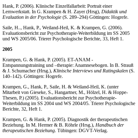
Hank, P. (2006). Klinische Einzelfallarbeit: Portrait einer
Lernwerkstatt. In G. Krampen & H. Zayer (Hrsg),
Didaktik und
Evaluation in der Psychologie
(S. 289–294) Göttingen: Hogrefe.
Saile, H.., Hank, P., Weiland-Heil, K. & Krampen, G. (2006).
Evaluationsbericht zur Psychotherapie-Weiterbildung im SS 2005
und WS 2005/06. Trierer Psychologische Berichte, 33, Heft 1.
2005
Krampen, G. & Hank, P. (2005). ET-ANAM -
Entspannungstraining und –therapie: Anamnesebogen. In B. Strauß
& J. Schumacher (Hrsg.),
Klinische Interviews und Ratingskalen
(S.
140–142). Göttingen: Hogrefe.
Krampen, G., Hank, P., Saile, H. & Weiland-Heil, K. (unter
Mitarbeit von Gieseke, S., Hangartner, M., Hölzel, H. & Hoppe-
Thesen, P.) (2005). Evaluationsbericht zur Psychotherapie-
Weiterbildung im SS 2004 und WS 2004/05. Trierer Psychologische
Berichte, 32, Heft 1.
Krampen, G. & Hank, P. (2005). Diagnostik der therapeutischen
Beziehung. In M. Hermer & B. Röhrle (Hrsg.),
Handbuch der
therapeutischen Beziehung
. Tübingen: DGVT-Verlag.