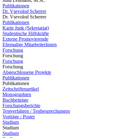
Julia Lellmann, M.Sc.
Publikationen
Dr. Vsevolod Scherrer
Dr. Vsevolod Scherrer
Publikationen
Karin Junk (Sekretariat)
Studentische Hilfskräfte
Externe Promovierende
Ehemalige MitarbeiterInnen
Forschung
Forschung
Forschung
Forschung
Abgeschlossene Projekte
Publikationen
Publikationen
Zeitschriftenartikel
Monographien
Buchbeiträge
Forschungsberichte
Testverfahren / Testbesprechungen
Vorträge / Poster
Studium
Studium
Studium