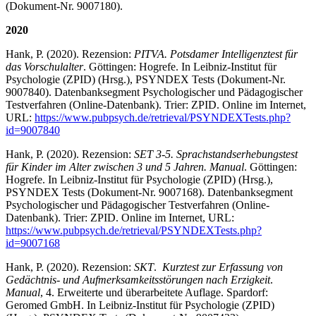
(Dokument-Nr. 9007180).
2020
Hank, P. (2020). Rezension:
PITVA. Potsdamer Intelligenztest für
das Vorschulalter
. Göttingen: Hogrefe. In Leibniz-Institut für
Psychologie (ZPID) (Hrsg.), PSYNDEX Tests (Dokument-Nr.
9007840). Datenbanksegment Psychologischer und Pädagogischer
Testverfahren (Online-Datenbank). Trier: ZPID. Online im Internet,
URL:
https://www.pubpsych.de/retrieval/PSYNDEXTests.php?
id=9007840
Hank, P. (2020). Rezension:
SET 3-5. Sprachstandserhebungstest
für Kinder im Alter zwischen 3 und 5 Jahren. Manual
. Göttingen:
Hogrefe. In Leibniz-Institut für Psychologie (ZPID) (Hrsg.),
PSYNDEX Tests (Dokument-Nr. 9007168). Datenbanksegment
Psychologischer und Pädagogischer Testverfahren (Online-
Datenbank). Trier: ZPID. Online im Internet, URL:
https://www.pubpsych.de/retrieval/PSYNDEXTests.php?
id=9007168
Hank, P. (2020). Rezension:
SKT
.
Kurztest zur Erfassung von
Gedächtnis- und Aufmerksamkeitsstörungen nach Erzigkeit
.
Manual
, 4. Erweiterte und überarbeitete Auflage. Spardorf:
Geromed GmbH. In Leibniz-Institut für Psychologie (ZPID)