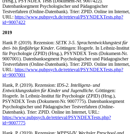
(Hrsg.), PSYNDEX Tests (Dokument-Nr. 9007422).
Datenbanksegment Psychologischer und Pädagogischer
Testverfahren (Online-Datenbank). Trier: ZPID. Online im Internet,
URL:
https://www.pubpsych.de/retrieval/PSYNDEXTests.php?
id=9007422
2019
Hank P. (2019). Rezension:
SETK 3-5. Sprachentwicklungstest für
drei- bis fünfjährige Kinder
. Göttingen: Hogrefe. In Leibniz-Institut
für Psychologie (ZPID) (Hrsg.), PSYNDEX Tests (Dokument-Nr.
9007001). Datenbanksegment Psychologischer und Pädagogischer
Testverfahren (Online-Datenbank). Trier: ZPID. Online im Internet,
URL:
https://www.pubpsych.de/retrieval/PSYNDEXTests.php?
id=9007001
Hank, P. (2019). Rezension:
IDS-2. Intelligenz- und
Entwicklungsskalen für Kinder und Jugendliche
. Göttingen:
Hogrefe. In Leibniz-Institut für Psychologie (ZPID) (Hrsg.),
PSYNDEX Tests (Dokument-Nr. 9007775). Datenbanksegment
Psychologischer und Pädagogischer Testverfahren (Online-
Datenbank). Trier: ZPID. Online im Internet, URL:
https://www.pubpsych.de/retrieval/PSYNDEXTests.php?
id=9007775
Hank, P. (2019). Rezension:
WPPSI-IV.
Wechsler Preschool and