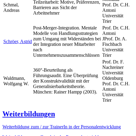
Teilzeitarbeit: Motive, Präferenzen,
Schmal,
Prof. Dr. C.H.
Barrieren aus Sicht der
Andreas
Antoni
Arbeitnehmer
Universität
Trier
Post-Merger-Integration. Mentale
Prof. Dr. C.H.
Modelle von Handlungsstrategien
Antoni
zum Umgang mit Widerständen bei
JProf. Dr. A.
Schröer, Astrid
der Integration neuer Mitarbeiter
Fischbach
nach
Universität
Unternehmenszusammenschlüssen
Trier
Prof. Dr. F.
Nachreiner
360°-Beurteilung als
Universität
Führungsaudit. Eine Überprüfung
Waldmann,
Oldenburg
der Konstruktvalidität mit der
Wolfgang W.
Prof. Dr. C.H.
Generalisierbarkeitstheorie.
Antoni
München: Rainer Hampp (2003).
Universität
Trier
Weiterbildungen
Weiterbildung zum / zur TrainerIn in der Personalentwicklung