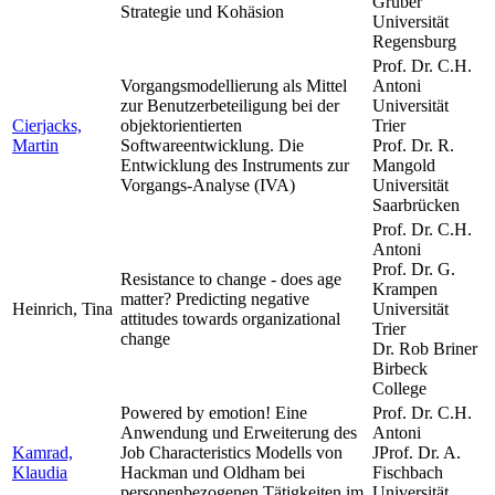
Gruber
Strategie und Kohäsion
Universität
Regensburg
Prof. Dr. C.H.
Vorgangsmodellierung als Mittel
Antoni
zur Benutzerbeteiligung bei der
Universität
Cierjacks,
objektorientierten
Trier
Martin
Softwareentwicklung. Die
Prof. Dr. R.
Entwicklung des Instruments zur
Mangold
Vorgangs-Analyse (IVA)
Universität
Saarbrücken
Prof. Dr. C.H.
Antoni
Prof. Dr. G.
Resistance to change - does age
Krampen
matter? Predicting negative
Heinrich, Tina
Universität
attitudes towards organizational
Trier
change
Dr. Rob Briner
Birbeck
College
Powered by emotion! Eine
Prof. Dr. C.H.
Anwendung und Erweiterung des
Antoni
Kamrad,
Job Characteristics Modells von
JProf. Dr. A.
Klaudia
Hackman und Oldham bei
Fischbach
personenbezogenen Tätigkeiten im
Universität