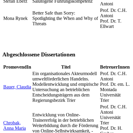
Stefan Eberz
Salutogene Führungskompetenz
Antoni
Prof. Dr. C.H.
Better Safe than Sorry:
Antoni
Mona Rynek
Spotlighting the When and Why of
Prof. Dr. T.
Threats
Ellwart
Abgeschlossene Dissertationen
PromovendIn
Titel
BetreuerInnen
Ein organisationales Akteurmodell
Prof. Dr. C.H.
umweltförderlichen Handelns.
Antoni
Modellentwicklung und empirische
Prof. Dr. em. L.
Bauer, Claudia
Untersuchung an betrieblichen
Montada
Entscheidungsträgern aus dem
Universität
Regierungsbezirk Trier
Trier
Prof. Dr. C.H.
Antoni
Entwicklung von Online-
Universität
Trainererfolg in der betrieblichen
Chrobak,
Trier
Weiterbildung durch die Förderung
Anna Maria
Prof. Dr. H.
von Online-Selbstwirksamkeit, -