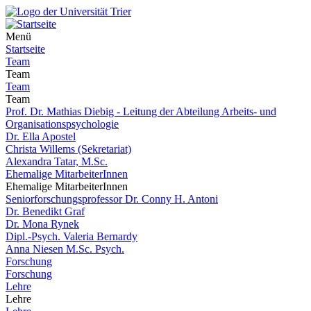
Menü
Startseite
Team
Team
Team
Team
Prof. Dr. Mathias Diebig - Leitung der Abteilung Arbeits- und
Organisationspsychologie
Dr. Ella Apostel
Christa Willems (Sekretariat)
Alexandra Tatar, M.Sc.
Ehemalige MitarbeiterInnen
Ehemalige MitarbeiterInnen
Seniorforschungsprofessor Dr. Conny H. Antoni
Dr. Benedikt Graf
Dr. Mona Rynek
Dipl.-Psych. Valeria Bernardy
Anna Niesen M.Sc. Psych.
Forschung
Forschung
Lehre
Lehre