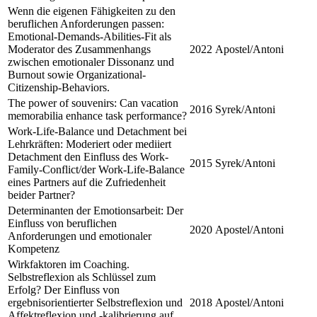
Wenn die eigenen Fähigkeiten zu den
beruflichen Anforderungen passen:
Emotional-Demands-Abilities-Fit als
Moderator des Zusammenhangs
2022
Apostel/Antoni
zwischen emotionaler Dissonanz und
Burnout sowie Organizational-
Citizenship-Behaviors.
The power of souvenirs: Can vacation
2016
Syrek/Antoni
memorabilia enhance task performance?
Work-Life-Balance und Detachment bei
Lehrkräften: Moderiert oder mediiert
Detachment den Einfluss des Work-
2015
Syrek/Antoni
Family-Conflict/der Work-Life-Balance
eines Partners auf die Zufriedenheit
beider Partner?
Determinanten der Emotionsarbeit: Der
Einfluss von beruflichen
2020
Apostel/Antoni
Anforderungen und emotionaler
Kompetenz
Wirkfaktoren im Coaching.
Selbstreflexion als Schlüssel zum
Erfolg? Der Einfluss von
ergebnisorientierter Selbstreflexion und
2018
Apostel/Antoni
Affektreflexion und -kalibrierung auf