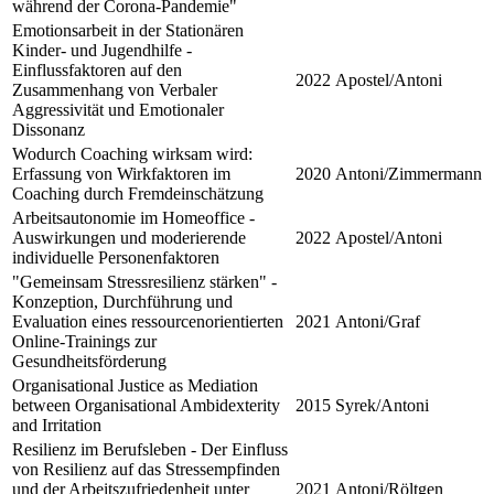
während der Corona-Pandemie"
Emotionsarbeit in der Stationären
Kinder- und Jugendhilfe -
Einflussfaktoren auf den
2022
Apostel/Antoni
Zusammenhang von Verbaler
Aggressivität und Emotionaler
Dissonanz
Wodurch Coaching wirksam wird:
Erfassung von Wirkfaktoren im
2020
Antoni/Zimmermann
Coaching durch Fremdeinschätzung
Arbeitsautonomie im Homeoffice -
Auswirkungen und moderierende
2022
Apostel/Antoni
individuelle Personenfaktoren
"Gemeinsam Stressresilienz stärken" -
Konzeption, Durchführung und
Evaluation eines ressourcenorientierten
2021
Antoni/Graf
Online-Trainings zur
Gesundheitsförderung
Organisational Justice as Mediation
between Organisational Ambidexterity
2015
Syrek/Antoni
and Irritation
Resilienz im Berufsleben - Der Einfluss
von Resilienz auf das Stressempfinden
und der Arbeitszufriedenheit unter
2021
Antoni/Röltgen