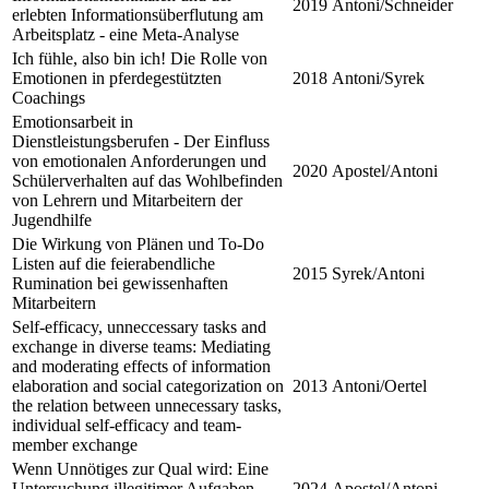
2019
Antoni/Schneider
erlebten Informationsüberflutung am
Arbeitsplatz - eine Meta-Analyse
Ich fühle, also bin ich! Die Rolle von
Emotionen in pferdegestützten
2018
Antoni/Syrek
Coachings
Emotionsarbeit in
Dienstleistungsberufen - Der Einfluss
von emotionalen Anforderungen und
2020
Apostel/Antoni
Schülerverhalten auf das Wohlbefinden
von Lehrern und Mitarbeitern der
Jugendhilfe
Die Wirkung von Plänen und To-Do
Listen auf die feierabendliche
2015
Syrek/Antoni
Rumination bei gewissenhaften
Mitarbeitern
Self-efficacy, unneccessary tasks and
exchange in diverse teams: Mediating
and moderating effects of information
elaboration and social categorization on
2013
Antoni/Oertel
the relation between unnecessary tasks,
individual self-efficacy and team-
member exchange
Wenn Unnötiges zur Qual wird: Eine
Untersuchung illegitimer Aufgaben,
2024
Apostel/Antoni