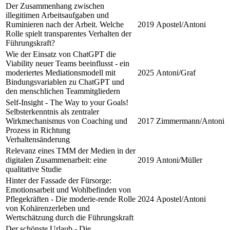
Der Zusammenhang zwischen
illegitimen Arbeitsaufgaben und
Ruminieren nach der Arbeit. Welche
2019
Apostel/Antoni
Rolle spielt transparentes Verhalten der
Führungskraft?
Wie der Einsatz von ChatGPT die
Viability neuer Teams beeinflusst - ein
moderiertes Mediationsmodell mit
2025
Antoni/Graf
Bindungsvariablen zu ChatGPT und
den menschlichen Teammitgliedern
Self-Insight - The Way to your Goals!
Selbsterkenntnis als zentraler
Wirkmechanismus von Coaching und
2017
Zimmermann/Antoni
Prozess in Richtung
Verhaltensänderung
Relevanz eines TMM der Medien in der
digitalen Zusammenarbeit: eine
2019
Antoni/Müller
qualitative Studie
Hinter der Fassade der Fürsorge:
Emotionsarbeit und Wohlbefinden von
Pflegekräften - Die moderie-rende Rolle
2024
Apostel/Antoni
von Kohärenzerleben und
Wertschätzung durch die Führungskraft
Der schönste Urlaub - Die