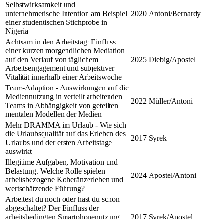
Selbstwirksamkeit und
unternehmerische Intention am Beispiel
2020
Antoni/Bernardy
einer studentischen Stichprobe in
Nigeria
Achtsam in den Arbeitstag: Einfluss
einer kurzen morgendlichen Mediation
auf den Verlauf von täglichem
2025
Diebig/Apostel
Arbeitsengagement und subjektiver
Vitalität innerhalb einer Arbeitswoche
Team-Adaption - Auswirkungen auf die
Mediennutzung in verteilt arbeitenden
2022
Müller/Antoni
Teams in Abhängigkeit von geteilten
mentalen Modellen der Medien
Mehr DRAMMA im Urlaub - Wie sich
die Urlaubsqualität auf das Erleben des
2017
Syrek
Urlaubs und der ersten Arbeitstage
auswirkt
Illegitime Aufgaben, Motivation und
Belastung. Welche Rolle spielen
2024
Apostel/Antoni
arbeitsbezogene Koheränzerleben und
wertschätzende Führung?
Arbeitest du noch oder hast du schon
abgeschaltet? Der Einfluss der
arbeitsbedingten Smartphonenutzung
2017
Syrek/Apostel