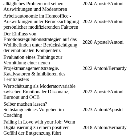
alltägliches Problem mit seinen
2024
Apostel/Antoni
Auswirkungen und Moderatoren
Arbeitsautonomie im Homeoffice -
Auswirkungen unter Berücksichtigung
2022
Apostel/Antoni
persönlicher modifizierenden Faktoren
Der Einfluss von
Emotionsregulationsstrategien auf das
2020
Apostel/Antoni
Wohlbefinden unter Berücksichtigung
der emotionalen Kompentenz
Evaluation eines Trainings zur
Vermittlung einer neuen
Projektmanagementstrategie.
2022
Antoni/Bernardy
Katalysatoren & Inhibitoren des
Lerntransfers
Wertschätzung als Moderatorvariable
zwischen Emotionaler Dissonanz,
2022
Apostel/Antoni
Burnout und OCB
Selber machen lassen?
Selbstangeleitetes Vorgehen im
2023
Antoni/Apostel
Coaching
Falling in Love with your Job: Wenn
Digitalisierung zu einem positiven
2018
Antoni/Bernardy
Gefühl der Entgrenzung führt