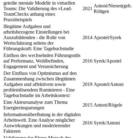
geteilte mentale Modelle in virtuellen
Antoni/Niesen(geb.
Teams: Die Validierung des vLead-
2021
Röltgen
TeamChecks anhang eines
Praxisbeispiels
Illegitime Aufgaben und
arbeitsbezogene Einstellungen bei
Auszubildenden - die Rolle von
2014
Apostel/Syrek
Wertschätzung seitens der
Führungskraft: Eine Tagebuchstudie
Einfluss des wechselnden Führungsstils
auf Performanz, Wohlbefinden,
2016
Syrek/Apostel
Engagement und Verunsicherung
Der Einfluss von Optimismus auf den
Zusammenhang zwischen illegitimen
Aufgaben und affektivem sowie
2019
Apostel/Antoni
problemlösendem Ruminieren - Eine
Tagebuchstudie im Arbeitskontext
Eine Akteursanalyse zum Thema
2015
Antoni/Rögele
Energieeinsparungen
Informationsüberflutung in der digitalen
Arbeitswelt. Eine Analyse möglicher
2016
Syrek/Antoni
Auswirkungen und moderierender
Faktoren
Validierung der Ebene Mensch des