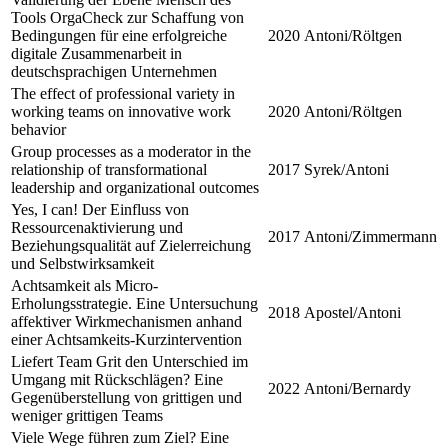
Tools OrgaCheck zur Schaffung von
Bedingungen für eine erfolgreiche
2020
Antoni/Röltgen
digitale Zusammenarbeit in
deutschsprachigen Unternehmen
The effect of professional variety in
working teams on innovative work
2020
Antoni/Röltgen
behavior
Group processes as a moderator in the
relationship of transformational
2017
Syrek/Antoni
leadership and organizational outcomes
Yes, I can! Der Einfluss von
Ressourcenaktivierung und
2017
Antoni/Zimmermann
Beziehungsqualität auf Zielerreichung
und Selbstwirksamkeit
Achtsamkeit als Micro-
Erholungsstrategie. Eine Untersuchung
2018
Apostel/Antoni
affektiver Wirkmechanismen anhand
einer Achtsamkeits-Kurzintervention
Liefert Team Grit den Unterschied im
Umgang mit Rückschlägen? Eine
2022
Antoni/Bernardy
Gegenüberstellung von grittigen und
weniger grittigen Teams
Viele Wege führen zum Ziel? Eine