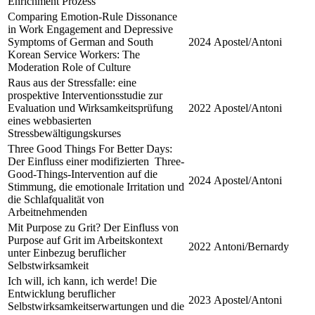
Enrichment Prozess
Comparing Emotion-Rule Dissonance
in Work Engagement and Depressive
Symptoms of German and South
2024
Apostel/Antoni
Korean Service Workers: The
Moderation Role of Culture
Raus aus der Stressfalle: eine
prospektive Interventionsstudie zur
Evaluation und Wirksamkeitsprüfung
2022
Apostel/Antoni
eines webbasierten
Stressbewältigungskurses
Three Good Things For Better Days:
Der Einfluss einer modifizierten Three-
Good-Things-Intervention auf die
2024
Apostel/Antoni
Stimmung, die emotionale Irritation und
die Schlafqualität von
Arbeitnehmenden
Mit Purpose zu Grit? Der Einfluss von
Purpose auf Grit im Arbeitskontext
2022
Antoni/Bernardy
unter Einbezug beruflicher
Selbstwirksamkeit
Ich will, ich kann, ich werde! Die
Entwicklung beruflicher
2023
Apostel/Antoni
Selbstwirksamkeitserwartungen und die