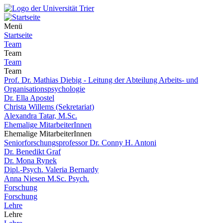
Menü
Startseite
Team
Team
Team
Team
Prof. Dr. Mathias Diebig - Leitung der Abteilung Arbeits- und
Organisationspsychologie
Dr. Ella Apostel
Christa Willems (Sekretariat)
Alexandra Tatar, M.Sc.
Ehemalige MitarbeiterInnen
Ehemalige MitarbeiterInnen
Seniorforschungsprofessor Dr. Conny H. Antoni
Dr. Benedikt Graf
Dr. Mona Rynek
Dipl.-Psych. Valeria Bernardy
Anna Niesen M.Sc. Psych.
Forschung
Forschung
Lehre
Lehre