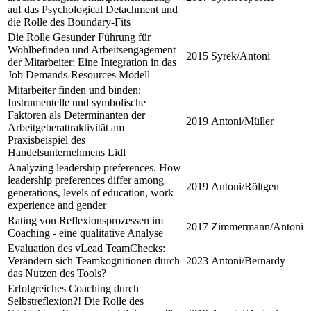
auf das Psychological Detachment und
die Rolle des Boundary-Fits
Die Rolle Gesunder Führung für
Wohlbefinden und Arbeitsengagement
2015
Syrek/Antoni
der Mitarbeiter: Eine Integration in das
Job Demands-Resources Modell
Mitarbeiter finden und binden:
Instrumentelle und symbolische
Faktoren als Determinanten der
2019
Antoni/Müller
Arbeitgeberattraktivität am
Praxisbeispiel des
Handelsunternehmens Lidl
Analyzing leadership preferences. How
leadership preferences differ among
2019
Antoni/Röltgen
generations, levels of education, work
experience and gender
Rating von Reflexionsprozessen im
2017
Zimmermann/Antoni
Coaching - eine qualitative Analyse
Evaluation des vLead TeamChecks:
Verändern sich Teamkognitionen durch
2023
Antoni/Bernardy
das Nutzen des Tools?
Erfolgreiches Coaching durch
Selbstreflexion?! Die Rolle des