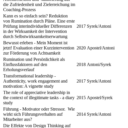
die Zufriedenheit und Zielerreichung im
Coaching-Prozess
Kann es so einfach sein? Reduktion
von Rumination durch Pläne. Eine erste
Prüfung interindividueller Differenzen
2017
Syrek/Antoni
in der Wirksamkeit der Intervention
durch Selbstwirksamkeitserwartung
Bewusst erleben - Mein Moment ist
jetzt! Evaluation einer Kurzintervention
2020
Apostel/Antoni
zur Förderung von Achtsamkeit
Rumination und Persönlichkeit als
Einflussfaktoren auf den
2018
Antoni/Syrek
Erholungsverlauf
Transformational leadership -
Authenticity, work engagement and
2017
Syrek/Antoni
motivation: A vignette study
The role of appreciative leadership in
the context of illegitimate tasks - a diary
2015
Apostel/Syrek
study
Führung - Motivator oder Stressor. Wie
wirkt sich Führungsverhalten auf
2014
Syrek/Antoni
Mitarbeiter aus?
Die Effekte von Design Thinking auf