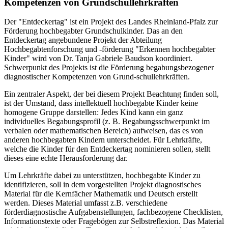
Kompetenzen von Grundschullehrkräften
Der "Entdeckertag" ist ein Projekt des Landes Rheinland-Pfalz zur
Förderung hochbegabter Grundschulkinder. Das an den
Entdeckertag angebundene Projekt der Abteilung
Hochbegabtenforschung und -förderung "Erkennen hochbegabter
Kinder" wird von Dr. Tanja Gabriele Baudson koordiniert.
Schwerpunkt des Projekts ist die Förderung begabungsbezogener
diagnostischer Kompetenzen von Grund-schullehrkräften.
Ein zentraler Aspekt, der bei diesem Projekt Beachtung finden soll,
ist der Umstand, dass intellektuell hochbegabte Kinder keine
homogene Gruppe darstellen: Jedes Kind kann ein ganz
individuelles Begabungsprofil (z. B. Begabungsschwerpunkt im
verbalen oder mathematischen Bereich) aufweisen, das es von
anderen hochbegabten Kindern unterscheidet. Für Lehrkräfte,
welche die Kinder für den Entdeckertag nominieren sollen, stellt
dieses eine echte Herausforderung dar.
Um Lehrkräfte dabei zu unterstützen, hochbegabte Kinder zu
identifizieren, soll in dem vorgestellten Projekt diagnostisches
Material für die Kernfächer Mathematik und Deutsch erstellt
werden. Dieses Material umfasst z.B. verschiedene
förderdiagnostische Aufgabenstellungen, fachbezogene Checklisten,
Informationstexte oder Fragebögen zur Selbstreflexion. Das Material