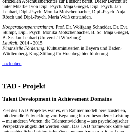
offiziellen Abschlussberichtes zur Einsicht bereit. Dieser Bericht ist
unter Mitarbeit von Dipl.-Psych. Maja Gnegel, Dipl.-Psych. Jan
Lenhart, Dipl.-Psych. Monika Motschenbacher, Dipl.-Psych. Anja
Rösch und Dipl.-Psych. Maria Weiß entstanden.
Kooperationspartner/innen:
Prof. Dr. Wolfgang Schneider, Dr. Eva
Stumpf, Dipl.-Psych. Monika Motschenbacher, B. Sc. Maja Gnegel,
B. Sc. Jan Lenhart (Universität Würzburg)
Laufzeit:
2014 - 2015
Finanzielle Förderung:
Kultusministerien in Bayern und Baden-
Württemberg, Karg-Stiftung für Hochbegabtenförderung
nach oben
TAD - Projekt
Talent Development in Achievement Domains
Ziel des TAD-Projektes war es, ein Rahmenmodell bereitzustellen,
mit dem die Entwicklung von Begabung hin zu besonderer Leistung
– mit anderen Worten: die Talententwicklung – aus psychologischer
Perspektive abgebildet werden kann. Das TAD framework sollte auf
unterschiedliche Leistungsdomänen anwendbar sein, z.B. auf den