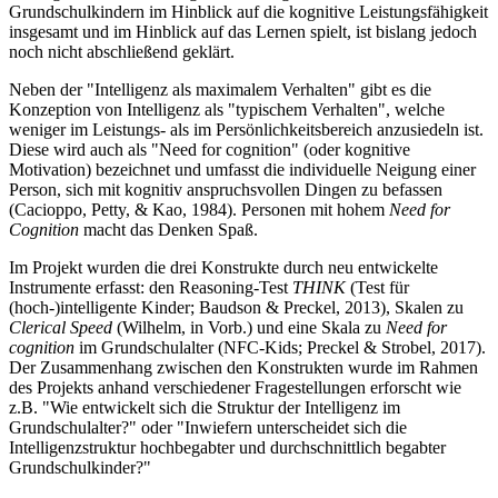
Grundschulkindern im Hinblick auf die kognitive Leistungsfähigkeit
insgesamt und im Hinblick auf das Lernen spielt, ist bislang jedoch
noch nicht abschließend geklärt.
Neben der "Intelligenz als maximalem Verhalten" gibt es die
Konzeption von Intelligenz als "typischem Verhalten", welche
weniger im Leistungs- als im Persönlichkeitsbereich anzusiedeln ist.
Diese wird auch als "Need for cognition" (oder kognitive
Motivation) bezeichnet und umfasst die individuelle Neigung einer
Person, sich mit kognitiv anspruchsvollen Dingen zu befassen
(Cacioppo, Petty, & Kao, 1984). Personen mit hohem
Need for
Cognition
macht das Denken Spaß.
Im Projekt wurden die drei Konstrukte durch neu entwickelte
Instrumente erfasst: den Reasoning-Test
THINK
(Test für
(hoch-)intelligente Kinder; Baudson & Preckel, 2013), Skalen zu
Clerical Speed
(Wilhelm, in Vorb.) und eine Skala zu
Need for
cognition
im Grundschulalter (NFC-Kids; Preckel & Strobel, 2017).
Der Zusammenhang zwischen den Konstrukten wurde im Rahmen
des Projekts anhand verschiedener Fragestellungen erforscht wie
z.B. "Wie entwickelt sich die Struktur der Intelligenz im
Grundschulalter?" oder "Inwiefern unterscheidet sich die
Intelligenzstruktur hochbegabter und durchschnittlich begabter
Grundschulkinder?"