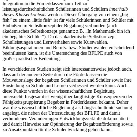
Integration in die Förderklassen zum Teil zu
leistungsdurchschnittlichen Schülerinnen und Schülern
innerhalb
dieses Klassenkontexts
werden. Dieser Übergang von einem „big
fish“ zu einem „little fish“ ist für viele Schülerinnen und Schüler mit
Einbußen im Selbstkonzept der Begabung verbunden (auch
akademisches Selbstkonzept genannt; z.B. „In Mathematik bin ich
ein begabter Schüler“). Da das akademische Selbstkonzept
Schulleistungen und Lernverhalten sowie Kurswahlen,
Bildungsaspirationen und Berufs- bzw. Studienwahlen entscheidend
beeinflussen kann, ist die Untersuchung des BFLPE auch von
großer praktischer Bedeutung.
In verschiedenen Studien zeigt sich interessanterweise jedoch auch,
dass auf der anderen Seite durch die Förderklassen die
Motivationslage der begabten Schülerinnen und Schüler sowie ihre
Einstellung zu Schule und Lernen verbessert werden kann. Auch
diese Punkte wurden in der wissenschaftlichen Begleitung
untersucht. Insgesamt ist wenig über langfristige Konsequenzen der
Fähigkeitsgruppierung Begabter in Förderklassen bekannt. Daher
war die wissenschaftliche Begleitung als Längsschnittuntersuchung
angelegt, die neben der Untersuchung des BFLPE und damit
verbundenen Veränderungen Entwicklungsverläufe dokumentiert
und damit Hinweise zur Optimierung der Begabtenförderung sowie
zu Ansatzpunkten für die Schulentwicklung geben kann.