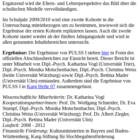
Ergänzend wird die Eltern- und Lehrerperspektive das Bild über die
schulischen Modelle vervollständigen.
Im Schuljahr 2009/2010 wird eine zweite Kohorte in die
Untersuchung miteinbezogen um zu bestimmen, inwieweit sich die
Ergebnisse der ersten Kohorte replizieren lassen. Auch die zweite
Kohorte startet wieder ab der fünften Jahrgangsstufe und wird in
allen genannten Inhaltsbereichen untersucht.
Ergebnisse:
Die Ergebnisse von PULSS I stehen
hier
in Form des
offiziellen Abschlussberichtes zur Einsicht bereit. Dieser Bericht ist
unter Mitarbeit von Dipl.-Psych. Katharina Vogl (Universität Trier),
Dipl.-Psych. Monika Motschenbacher, Dipl.-Psych. Christina Weiss
(beide Universität Würzburg) sowie Dipl.-Psych. Bettina Mader
(Universität Ulm) entstanden. Außerdem sind die Ergebnisse von
PULSS I in
Karg Hefte 07
zusammengefasst.
Wissenschaftliche Mitarbeiterin:
Dr. Katharina Vogl
Kooperationspartner/innen:
Prof. Dr. Wolfgang Schneider, Dr. Eva
Stumpf, Dipl.-Psych. Monika Motschenbacher, Dipl.-Psych.
Christina Weiss (Universität Würzburg); Prof. Dr. Albert Ziegler,
Dipl.-Psych. Bettina Mader (Universität Ulm)
Laufzeit:
2008 - 2012
Finanzielle Förderung:
Kultusministerien in Bayern und Baden-
Württemberg, Karg-Stiftung für Hochbegabtenförderung