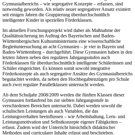
Gymnasialbereichs – wie segregative Konzepte – erfassen, sind
notwendig geworden. Als relativ neuer segregativer Ansatz existiert
seit einigen Jahren die Gruppierung überdurchschnittlich
intelligenter Kinder in speziellen Förderklassen.
Im aktuellen Forschungsprojekt wird daher als Maßnahme der
Qualitätssicherung im Auftrag des Bayerischen und Baden-
Württembergischen Kultusministeriums eine wissenschaftliche
Begleituntersuchung an acht Gymnasien – je vier in Bayern und
Baden-Württemberg – durchgeführt. Diese Gymnasien haben in den
letzten Jahren neben den regulären Jahrgangsstufen auch
Förderklassen für überdurchschnittlich intelligente Schülerinnen und
Schüler eingerichtet. Es können somit sowohl integrative
Förderkonzepte als auch segregative Ansätze des Gymnasialbereichs
begutachtet werden, da neben den Hochbegabtenzügen pro Schule
auch zwei reguläre Parallelklassen untersucht werden.
Ab dem Schuljahr 2008/2009 werden die fünften Klassen dieser
Gymnasien fortlaufend bis zur siebten Jahrgangsstufe in
verschiedenen Bereichen untersucht. Dabei werden sowohl die
schulischen Leistungen als auch Variablen, die das
Leistungsverhalten beeinflussen – wie Arbeitshaltung, Lern- und
Leistungsmotivation und Selbstkonzepte eigener Fähigkeiten –
erfasst. Zudem wird der Unterricht hinsichtlich didaktischer
Methoden und curricularer Inhalte erfasst und beschrieben.