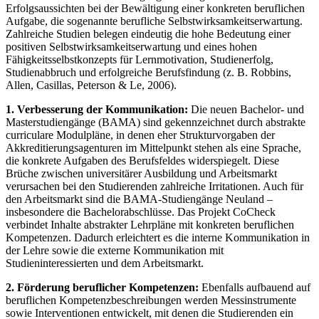
Erfolgsaussichten bei der Bewältigung einer konkreten beruflichen
Aufgabe, die sogenannte berufliche Selbstwirksamkeitserwartung.
Zahlreiche Studien belegen eindeutig die hohe Bedeutung einer
positiven Selbstwirksamkeitserwartung und eines hohen
Fähigkeitsselbstkonzepts für Lernmotivation, Studienerfolg,
Studienabbruch und erfolgreiche Berufsfindung (z. B. Robbins,
Allen, Casillas, Peterson & Le, 2006).
1. Verbesserung der Kommunikation:
Die neuen Bachelor- und
Masterstudiengänge (BAMA) sind gekennzeichnet durch abstrakte
curriculare Modulpläne, in denen eher Strukturvorgaben der
Akkreditierungsagenturen im Mittelpunkt stehen als eine Sprache,
die konkrete Aufgaben des Berufsfeldes widerspiegelt. Diese
Brüche zwischen universitärer Ausbildung und Arbeitsmarkt
verursachen bei den Studierenden zahlreiche Irritationen. Auch für
den Arbeitsmarkt sind die BAMA-Studiengänge Neuland –
insbesondere die Bachelorabschlüsse. Das Projekt CoCheck
verbindet Inhalte abstrakter Lehrpläne mit konkreten beruflichen
Kompetenzen. Dadurch erleichtert es die interne Kommunikation in
der Lehre sowie die externe Kommunikation mit
Studieninteressierten und dem Arbeitsmarkt.
2. Förderung beruflicher Kompetenzen:
Ebenfalls aufbauend auf
beruflichen Kompetenzbeschreibungen werden Messinstrumente
sowie Interventionen entwickelt, mit denen die Studierenden ein