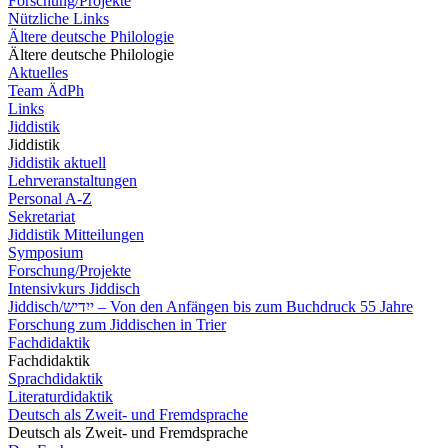
Forschung/Projekte
Nützliche Links
Ältere deutsche Philologie
Ältere deutsche Philologie
Aktuelles
Team ÄdPh
Links
Jiddistik
Jiddistik
Jiddistik aktuell
Lehrveranstaltungen
Personal A-Z
Sekretariat
Jiddistik Mitteilungen
Symposium
Forschung/Projekte
Intensivkurs Jiddisch
Jiddisch/ייִדיש – Von den Anfängen bis zum Buchdruck 55 Jahre
Forschung zum Jiddischen in Trier
Fachdidaktik
Fachdidaktik
Sprachdidaktik
Literaturdidaktik
Deutsch als Zweit- und Fremdsprache
Deutsch als Zweit- und Fremdsprache