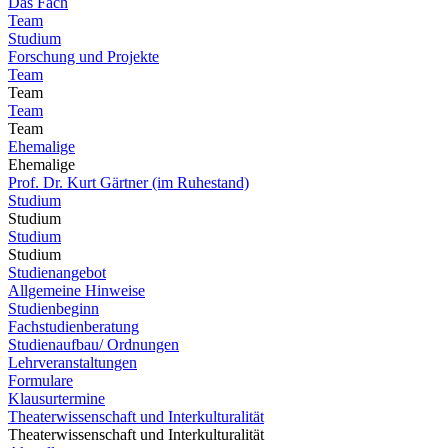
Das Fach
Team
Studium
Forschung und Projekte
Team
Team
Team
Team
Ehemalige
Ehemalige
Prof. Dr. Kurt Gärtner (im Ruhestand)
Studium
Studium
Studium
Studium
Studienangebot
Allgemeine Hinweise
Studienbeginn
Fachstudienberatung
Studienaufbau/ Ordnungen
Lehrveranstaltungen
Formulare
Klausurtermine
Theaterwissenschaft und Interkulturalität
Theaterwissenschaft und Interkulturalität