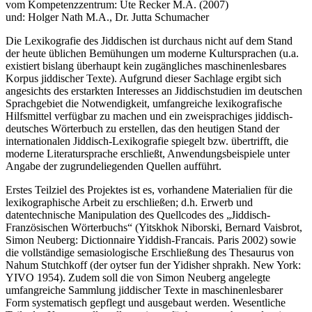
vom Kompetenzzentrum: Ute Recker M.A. (2007)
und: Holger Nath M.A., Dr. Jutta Schumacher
Die Lexikografie des Jiddischen ist durchaus nicht auf dem Stand
der heute üblichen Bemühungen um moderne Kultursprachen (u.a.
existiert bislang überhaupt kein zugängliches maschinenlesbares
Korpus jiddischer Texte). Aufgrund dieser Sachlage ergibt sich
angesichts des erstarkten Interesses an Jiddischstudien im deutschen
Sprachgebiet die Notwendigkeit, umfangreiche lexikografische
Hilfsmittel verfügbar zu machen und ein zweisprachiges jiddisch-
deutsches Wörterbuch zu erstellen, das den heutigen Stand der
internationalen Jiddisch-Lexikografie spiegelt bzw. übertrifft, die
moderne Literatursprache erschließt, Anwendungsbeispiele unter
Angabe der zugrundeliegenden Quellen aufführt.
Erstes Teilziel des Projektes ist es, vorhandene Materialien für die
lexikographische Arbeit zu erschließen; d.h. Erwerb und
datentechnische Manipulation des Quellcodes des „Jiddisch-
Französischen Wörterbuchs“ (Yitskhok Niborski, Bernard Vaisbrot,
Simon Neuberg: Dictionnaire Yiddish-Francais. Paris 2002) sowie
die vollständige semasiologische Erschließung des Thesaurus von
Nahum Stutchkoff (der oytser fun der Yidisher shprakh. New York:
YIVO 1954). Zudem soll die von Simon Neuberg angelegte
umfangreiche Sammlung jiddischer Texte in maschinenlesbarer
Form systematisch gepflegt und ausgebaut werden. Wesentliche