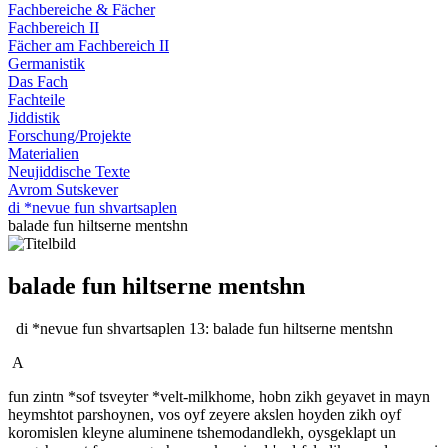
Fachbereiche & Fächer
Fachbereich II
Fächer am Fachbereich II
Germanistik
Das Fach
Fachteile
Jiddistik
Forschung/Projekte
Materialien
Neujiddische Texte
Avrom Sutskever
di *nevue fun shvartsaplen
balade fun hiltserne mentshn
balade fun hiltserne mentshn
di *nevue fun shvartsaplen 13: balade fun hiltserne mentshn
A
fun zintn *sof tsveyter *velt-milkhome, hobn zikh geyavet in mayn
heymshtot parshoynen, vos oyf zeyere akslen hoyden zikh oyf
koromislen kleyne aluminene tshemodandlekh, oysgeklapt un