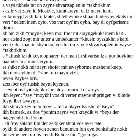
a vays tikhele tut on zayne shvartsaplen in *takhrikhim.
- az ir vet zayn in Moskve, kumt arayn, ot iz mayn kartl.
er farneygt zikh farn krater, shtelt eynike shpan hintervaylekhts un
vert *nelem inem oyto, vos vart oyf im oybn, bay di oyfgerisene
drotn.
kh'bin zikh *moyde: keyn mol frier nit arayngekukt inem kartl.
nor atsind zogt mir unter a umbakanter *khush: oyszukhn s'kartl.
ver iz der man in shvartsn, vos tut on zayne shvartsaplen in vayse
*takhrikhim.
a *khush iz nit keyn opnarer: der man in shvartsn iz a gor hoykher
baamter in a ministeryum.
er shikt nokh mir zayn shofer mit tsveybortne meshene knep.
ikh dertseyl im di *sibe fun mayn vizit.
leyen Paykes briv.
zets iber oyf rusish baym leyenen.
- leyent oyf yidish, ikh farshtey - murmlt er aroys.
ikh leyen: "zay *moykhl vos di verter mayne shpringen vi blinde
feygl iber tsvaygn.
ikh shrayb zey mitn moyl... mit a blayer tsvishn di tseyn".
ikh bamerk, az dos *ponim zayns vert kraydik vi *beys der
bagegenish in Ponar.
- di froy shtamt fun der zelbiker shtot vos ayer tate.
oykh di andere froyen zenen banumen fun eyn benkshaft: nokh
hiltserne hent un fis. oykh Bubele fun *goen-gas.