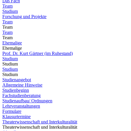
Das Fach
Team
Studium
Forschung und Projekte
Team
Team
Team
Team
Ehemalige
Ehemalige
Prof. Dr. Kurt Gärtner (im Ruhestand)
Studium
Studium
Studium
Studium
Studienangebot
Allgemeine Hinweise
Studienbeginn
Fachstudienberatung
Studienaufbau/ Ordnungen
Lehrveranstaltungen
Formulare
Klausurtermine
Theaterwissenschaft und Interkulturalität
Theaterwissenschaft und Interkulturalität