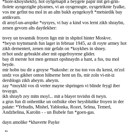
*hore-khoyshekh), hot oyfgetsaplt a beygele papir mit gel-grin-
fiolete ayngeziglte plyames, vi an oysgenogte, oysgetriknte fyalke,
vos me gefint tsu mol in an altn bukh ayngekoyft *metsiedik bay
antikvarn.
di aroyf-un-aropike *oysyes, vi bay a kind vos lernt zikh shraybn,
zenen gevorn alts daytlekher:
tsvey un tsvantsik froyen lign mir in shpitol hinter Moskve.
*beysn toytnmarsh fun lager in februar 1945, az di royte armey hot
zikh dernentert, zenen mir gefaln on *koykhes in shney.
m'hot undz gebrakht aher mit opgefroyrene glider.
bay di merste hot men gemuzt opshnaydn a hant, a fus, tsu mol
beyde.
mir hobn tsu dir a groyse *bakoshe: ze tsu ton vos du kenst, m'zol
undz vos gikher onton hiltserne hent un fis, mir zoln vi-nit-iz
dershlogn zikh aheym. aheym.
zay *moykhl vos di verter mayne shpringen vi blinde feygl iber
tsvaygn.
ikh shrayb zey mitn moyl... mit a blayer tsvishn di tseyn.
a grus fun di onhentike un onfisike ober heysblutike froyen in der
palate: *Yehudis, Mishel, Yablonka, Rozet, Selma, Temerl,
Andzhelina, Karolin - - un Bubele fun *goen-gas.
dayn amolike *khaverte Payke