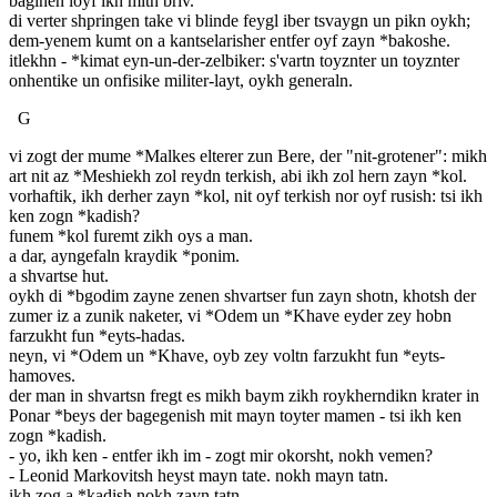
baginen loyf ikh mitn briv.
di verter shpringen take vi blinde feygl iber tsvaygn un pikn oykh;
dem-yenem kumt on a kantselarisher entfer oyf zayn *bakoshe.
itlekhn - *kimat eyn-un-der-zelbiker: s'vartn toyznter un toyznter
onhentike un onfisike militer-layt, oykh generaln.
G
vi zogt der mume *Malkes elterer zun Bere, der "nit-grotener": mikh
art nit az *Meshiekh zol reydn terkish, abi ikh zol hern zayn *kol.
vorhaftik, ikh derher zayn *kol, nit oyf terkish nor oyf rusish: tsi ikh
ken zogn *kadish?
funem *kol furemt zikh oys a man.
a dar, ayngefaln kraydik *ponim.
a shvartse hut.
oykh di *bgodim zayne zenen shvartser fun zayn shotn, khotsh der
zumer iz a zunik naketer, vi *Odem un *Khave eyder zey hobn
farzukht fun *eyts-hadas.
neyn, vi *Odem un *Khave, oyb zey voltn farzukht fun *eyts-
hamoves.
der man in shvartsn fregt es mikh baym zikh roykherndikn krater in
Ponar *beys der bagegenish mit mayn toyter mamen - tsi ikh ken
zogn *kadish.
- yo, ikh ken - entfer ikh im - zogt mir okorsht, nokh vemen?
- Leonid Markovitsh heyst mayn tate. nokh mayn tatn.
ikh zog a *kadish nokh zayn tatn.