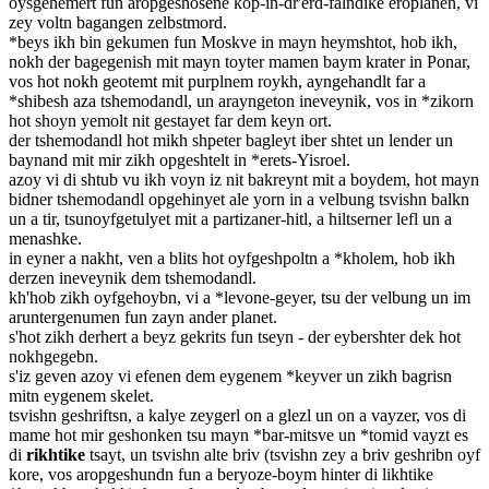
oysgehemert fun aropgeshosene kop-in-dr'erd-falndike eroplanen, vi
zey voltn bagangen zelbstmord.
*beys ikh bin gekumen fun Moskve in mayn heymshtot, hob ikh,
nokh der bagegenish mit mayn toyter mamen baym krater in Ponar,
vos hot nokh geotemt mit purplnem roykh, ayngehandlt far a
*shibesh aza tshemodandl, un arayngeton ineveynik, vos in *zikorn
hot shoyn yemolt nit gestayet far dem keyn ort.
der tshemodandl hot mikh shpeter bagleyt iber shtet un lender un
baynand mit mir zikh opgeshtelt in *erets-Yisroel.
azoy vi di shtub vu ikh voyn iz nit bakreynt mit a boydem, hot mayn
bidner tshemodandl opgehinyet ale yorn in a velbung tsvishn balkn
un a tir, tsunoyfgetulyet mit a partizaner-hitl, a hiltserner lefl un a
menashke.
in eyner a nakht, ven a blits hot oyfgeshpoltn a *kholem, hob ikh
derzen ineveynik dem tshemodandl.
kh'hob zikh oyfgehoybn, vi a *levone-geyer, tsu der velbung un im
aruntergenumen fun zayn ander planet.
s'hot zikh derhert a beyz gekrits fun tseyn - der eybershter dek hot
nokhgegebn.
s'iz geven azoy vi efenen dem eygenem *keyver un zikh bagrisn
mitn eygenem skelet.
tsvishn geshriftsn, a kalye zeygerl on a glezl un on a vayzer, vos di
mame hot mir geshonken tsu mayn *bar-mitsve un *tomid vayzt es
di
rikhtike
tsayt, un tsvishn alte briv (tsvishn zey a briv geshribn oyf
kore, vos aropgeshundn fun a beryoze-boym hinter di likhtike