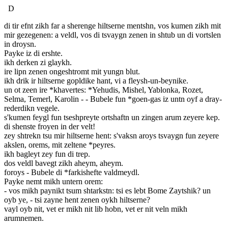
D
di tir efnt zikh far a sherenge hiltserne mentshn, vos kumen zikh mit
mir gezegenen: a veldl, vos di tsvaygn zenen in shtub un di vortslen
in droysn.
Payke iz di ershte.
ikh derken zi glaykh.
ire lipn zenen ongeshtromt mit yungn blut.
ikh drik ir hiltserne gopldike hant, vi a fleysh-un-beynike.
un ot zeen ire *khavertes: *Yehudis, Mishel, Yablonka, Rozet,
Selma, Temerl, Karolin - - Bubele fun *goen-gas iz untn oyf a dray-
rederdikn vegele.
s'kumen feygl fun tseshpreyte ortshaftn un zingen arum zeyere kep.
di shenste froyen in der velt!
zey shtrekn tsu mir hiltserne hent: s'vaksn aroys tsvaygn fun zeyere
akslen, orems, mit zeltene *peyres.
ikh bagleyt zey fun di trep.
dos veldl bavegt zikh aheym, aheym.
foroys - Bubele di *farkishefte valdmeydl.
Payke nemt mikh untern orem:
- vos mikh paynikt tsum shtarkstn: tsi es lebt Bome Zaytshik? un
oyb ye, - tsi zayne hent zenen oykh hiltserne?
vayl oyb nit, vet er mikh nit lib hobn, vet er nit veln mikh
arumnemen.