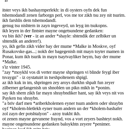
B
itster veys ikh bashaymperlekh: in di oysters oyfn dek fun
tshemodandl zenen farborgn perl, vos me tor zikh tsu zey nit tsurirn.
ikh farshlis dem tshemodandl.
genug tsu nishtern in zayn ingeveyd, un leyg im tsukopns.
ikh leyen in der fintster mayne ongetsundene gedanken:
vu bin ikh? (
ver
- iz an ander *shayle: shtendik der zelbiker un
shtendik an anderer!).
yo, ikh gefin zikh vider bay der mume *Malke in Moskve, oyf
Rusakovske-gas...; nokh der bagegenish mit mayn toyter mamen in
Ponar, kum ikh tsurik in mayn tsaytvayliker heym, bay der mume
*Malke.
s'iz vinter 1945.
"zay *moykhl vos di verter mayne shpringen vi blinde feygl iber
tsvaygn" - iz oystatuirt in tseshpoltenem shpigl.
az ikh kuk in im, shpringen zey aroys durkhn shpalt fun zeyer
zilberner gefangenish un shnoblen un pikn mikh in *ponim.
say ikh shem zikh far mayn shraybndiker hant, say ikh veys nit vos
Payken tsu shraybn.
"a briv darf men *ariberkholemen eyner tsum andern oder shraybn
oyf *kholem-bletlekh eyner tsum andern un der *kholem-bashafer
zol zayn der potshtalyon" - azoy trakht ikh.
ot zenen mayne gevunene fraynd, vos a vort zeyers bashteyt nokh.
mayne ongetsundene gedanken baloykhtn zeyere *penimer.