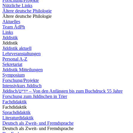
Forschung/Projekte
Nützliche Links
Ältere deutsche Philologie
Ältere deutsche Philologie
Aktuelles
Team ÄdPh
Links
Jiddistik
Jiddistik
Jiddistik aktuell
Lehrveranstaltungen
Personal A-Z
Sekretariat
Jiddistik Mitteilungen
Symposium
Forschung/Projekte
Intensivkurs Jiddisch
Jiddisch/ייִדיש – Von den Anfängen bis zum Buchdruck 55 Jahre
Forschung zum Jiddischen in Trier
Fachdidaktik
Fachdidaktik
Sprachdidaktik
Literaturdidaktik
Deutsch als Zweit- und Fremdsprache
Deutsch als Zweit- und Fremdsprache