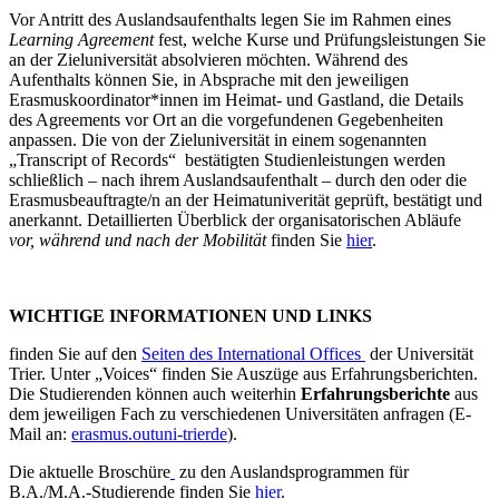
Vor Antritt des Auslandsaufenthalts legen Sie im Rahmen eines
Learning Agreement
fest, welche Kurse und Prüfungsleistungen Sie
an der Zieluniversität absolvieren möchten. Während des
Aufenthalts können Sie, in Absprache mit den jeweiligen
Erasmuskoordinator*innen im Heimat- und Gastland, die Details
des Agreements vor Ort an die vorgefundenen Gegebenheiten
anpassen. Die von der Zieluniversität in einem sogenannten
„Transcript of Records“ bestätigten Studienleistungen werden
schließlich – nach ihrem Auslandsaufenthalt – durch den oder die
Erasmusbeauftragte/n an der Heimatuniverität geprüft, bestätigt und
anerkannt. Detaillierten Überblick der organisatorischen Abläufe
vor, während und nach der Mobilität
finden Sie
hier
.
WICHTIGE INFORMATIONEN UND LINKS
finden Sie auf den
Seiten des International Offices
der Universität
Trier. Unter „Voices“ finden Sie Auszüge aus Erfahrungsberichten.
Die Studierenden können auch weiterhin
Erfahrungsberichte
aus
dem jeweiligen Fach zu verschiedenen Universitäten anfragen (E-
Mail an:
erasmus.out
uni-trier
de
).
Die aktuelle Broschüre
zu den Auslandsprogrammen für
B.A./M.A.-Studierende finden Sie
hier
.