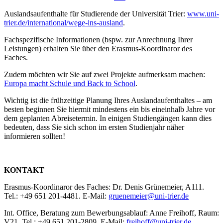
Auslandsaufenthalte für Studierende der Universität Trier:
www.uni-
trier.de/international/wege-ins-ausland
.
Fachspezifische Informationen (bspw. zur Anrechnung Ihrer
Leistungen) erhalten Sie über den Erasmus-Koordinaror des
Faches.
Zudem möchten wir Sie auf zwei Projekte aufmerksam machen:
Europa macht Schule und Back to School
.
Wichtig ist die frühzeitige Planung Ihres Auslandaufenthaltes – am
besten beginnen Sie hiermit mindestens ein bis eineinhalb Jahre vor
dem geplanten Abreisetermin. In einigen Studiengängen kann dies
bedeuten, dass Sie sich schon im ersten Studienjahr näher
informieren sollten!
KONTAKT
Erasmus-Koordinaror des Faches: Dr. Denis Grünemeier, A111.
Tel.: +49 651 201-4481. E-Mail:
gruenemeier@uni-trier.de
Int. Office, Beratung zum Bewerbungsablauf: Anne Freihoff, Raum:
V21. Tel.: +49 651 201-2809. E-Mail:
freihoff@uni-trier.de