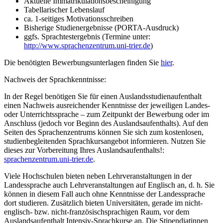
Aktuelle Immatrikulationsbescheinigung
Tabellarischer Lebenslauf
ca. 1-seitiges Motivationsschreiben
Bisherige Studienergebnisse (PORTA-Ausdruck)
ggfs. Sprachtestergebnis (Termine unter:
http://www.sprachenzentrum.uni-trier.de
)
Die benötigten Bewerbungsunterlagen finden Sie
hier
.
Nachweis der Sprachkenntnisse:
In der Regel benötigen Sie für einen Auslandsstudienaufenthalt
einen Nachweis ausreichender Kenntnisse der jeweiligen Landes-
oder Unterrichtssprache – zum Zeitpunkt der Bewerbung oder im
Anschluss (jedoch vor Beginn des Auslandsaufenthalts). Auf den
Seiten des Sprachenzentrums können Sie sich zum kostenlosen,
studienbegleitenden Sprachkursangebot informieren. Nutzen Sie
dieses zur Vorbereitung Ihres Auslandsaufenthalts!:
sprachenzentrum.uni-trier.de
.
Viele Hochschulen bieten neben Lehrveranstaltungen in der
Landessprache auch Lehrveranstaltungen auf Englisch an, d. h. Sie
können in diesem Fall auch ohne Kenntnisse der Landessprache
dort studieren. Zusätzlich bieten Universitäten, gerade im nicht-
englisch- bzw. nicht-französischsprachigen Raum, vor dem
Auslandsaufenthalt Intensiv-Sprachkurse an. Die Stipendiatinnen