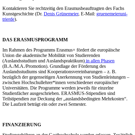
Kontaktieren Sie rechtzeitig den Erasmusbeauftragten des Fachs
Kunstgeschichte (Dr.
Denis Grünemeier
, E-Mail:
gruenemeier
uni-
trier
de
).
DAS ERASMUSPROGRAMM
Im Rahmen des Programms Erasmus+ fördert die europäische
Union die akademische Mobilität von Studierenden
(Auslandsstudium und Auslandspraktikum)
in allen Phasen
(B.A./M.A./Promotion). Grundlage der Förderung des
Auslandsstudiums sind Kooperationsvereinbarungen – z. B.
bezüglich der gegenseitigen Anerkennung von Studienleistungen –
zwischen Hochschullehrer*innen verschiedener europäischer
Universitäten. Die Programme werden jeweils für einzelne
Studienfächer ausgeschrieben. ERASMUS-Stipendien sind
Teilstipendien zur Deckung der „auslandsbedingten Mehrkosten“.
Die Laufzeit beträgt ein oder zwei Semester.
FINANZIERUNG
Studiengebühren an der Gasthochschule werden erlassen. Zusätzlich