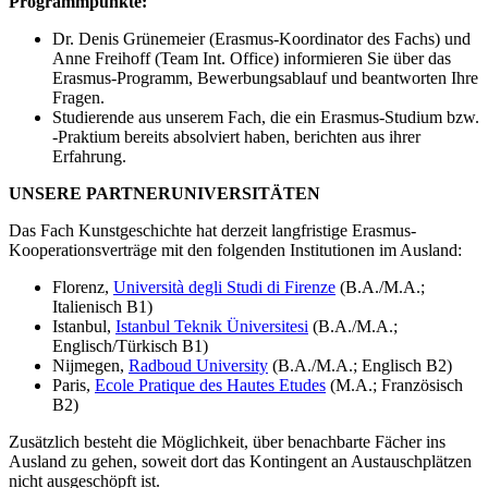
Programmpunkte:
Dr. Denis Grünemeier (Erasmus-Koordinator des Fachs) und
Anne Freihoff (Team Int. Office) informieren Sie über das
Erasmus-Programm, Bewerbungsablauf und beantworten Ihre
Fragen.
Studierende aus unserem Fach, die ein Erasmus-Studium bzw.
-Praktium bereits absolviert haben, berichten aus ihrer
Erfahrung.
UNSERE PARTNERUNIVERSITÄTEN
Das Fach Kunstgeschichte hat derzeit langfristige Erasmus-
Kooperationsverträge mit den folgenden Institutionen im Ausland:
Florenz,
Università degli Studi di Firenze
(B.A./M.A.;
Italienisch B1)
Istanbul,
Istanbul Teknik Üniversitesi
(B.A./M.A.;
Englisch/Türkisch B1)
Nijmegen,
Radboud University
(B.A./M.A.; Englisch B2)
Paris,
Ecole Pratique des Hautes Etudes
(M.A.; Französisch
B2)
Zusätzlich besteht die Möglichkeit, über benachbarte Fächer ins
Ausland zu gehen, soweit dort das Kontingent an Austauschplätzen
nicht ausgeschöpft ist.