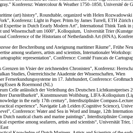
nd gray." Konferenz: Watercolour & Weather 1750–1850, Université de
aritime (art) history", Roundtable, organized with Helen Rozwadowski
ork", Konferenz: Light in Paper. Prints by James Turrell, ETH Zürich
 Expertise in Dutch Eearly Modern Art", International Think Tank in 
 und Wissenschaft um 1600", Kolloquium, Universität Trier (Kunstge
al Conference of the Historians of Netherlandish Art (HNA), Konferen
zesse der Beschreibung und Aneignung maritimer Räume", Frühe Neuze
tise among seafarers, artists and scientists, Internationaler Workshop
rtographic representation", Conférence: Comité Francais de Cartographie
Grenzen im Visier der zeichnenden Chronisten", Konferenz: Herrschaf
alkan Studies, Österreichische Akademie der Wissenschaften, Wien
scher Fernerkundungssysteme im 17. Jahrhundert, Conference: Großma
burg/Essen & Roermond (NL)
um Celle anlässlich der Verleihung des Deutschen Lichtkunstpreises 
hrer Darstellbarkeit", Kunstmuseum Wolfsburg, LIFA-Kolloquium (Light i
wledge in the early 17th century", Interdisziplinäre Compass-Lectures
ractical experience", Navigatie Lab Leiden (Cognitive Science), Univer
level", Conference: Water and Sea in Word and Image, 12th Internat
n Dutch nautical charts and marine paintings", Interdisziplinäre Compas
al expertise among seafarers, artists and scientists“, Universität Tri
 East
ctical Knowledge of Dutch Mariners, Artists and Scientists of the earl