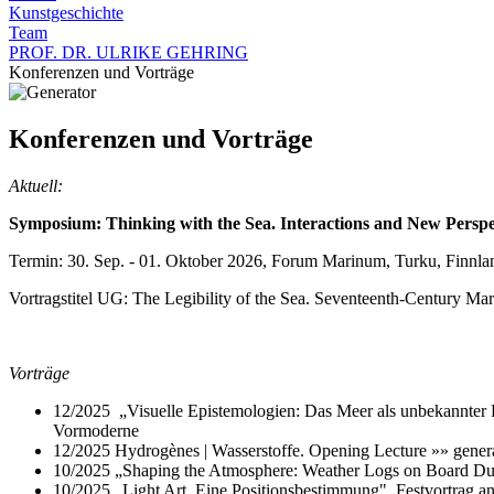
Kunstgeschichte
Team
PROF. DR. ULRIKE GEHRING
Konferenzen und Vorträge
Konferenzen und Vorträge
Aktuell:
Symposium: Thinking with the Sea. Interactions and New Perspec
Termin: 30. Sep. - 01. Oktober 2026, Forum Marinum, Turku, Finnla
Vortragstitel UG: The Legibility of the Sea. Seventeenth-Century Ma
Vorträge
12/2025 „Visuelle Epistemologien: Das Meer als unbekannter
Vormoderne
12/2025 Hydrogènes | Wasserstoffe. Opening Lecture »» generato
10/2025 „Shaping the Atmosphere: Weather Logs on Board Du
10/2025 „Light Art. Eine Positionsbestimmung", Festvortrag a