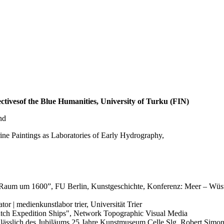
tivesof the Blue Humanities, University of Turku (FIN)
nd
rine Paintings as Laboratories of Early Hydrography,
 Raum um 1600”, FU Berlin, Kunstgeschichte, Konferenz: Meer – Wüste
r | medienkunstlabor trier, Universität Trier
tch Expedition Ships", Network Topographic Visual Media
nlässlich des Jubiläums 25 Jahre Kunstmuseum Celle Slg. Robert Simon