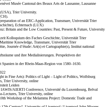
 Genèveï Musée Cantonal des Beaux Arts de Lausanne, Lausanne
 (USA), Trier University.
 (CH).
preparation of an ERC-Application, Transmare, Universität Trier
schichte), Echternach (LUX)
z: Britain and the Low Countries: Past, Present & Future, University
it Kolloquium des Faches Geschichte, Universität Trier
: Maritime Knowledge, Transmare, Universität Trier
, Journée d’étude: Art(s) et Cartographie(s), Institut national
tsräume und ihre Medialisierungen. Perspektiven der
cht Spanien in der Rhein-Maas-Region von 1580–1630.
2022
n Fine Arts): Politics of Light – Light of Politics, Wolfsburg
, Trier University, online
siteit Leiden
ion IAWIS/AIERTI Conference, Université du Luxembourg, Belval
s-Lectures, Trier University, online
er, 10th Workshop of the Melammu Project: Domestic Trade and
y 17th Century“, University of Liverpool / Liverpool John Moores