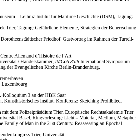
smuseum – Leibniz Institut für Maritime Geschichte (DSM), Tagung:
ek Trier, Tagung: Gefährliche Elemente, Strategien der Beherrschung
Dorotheenstädtischer Friedhof, Gastvortrag im Rahmen der Turrell-
Centre Allemand d’Histoire de l’Art
niversität / Handelskammer
, IMCoS 35th
International Symposium
tung der Evangelischen Kirche Berlin-Brandenburg,
Bremerhaven
 du Luxembourg
IFA-Kolloquium 3 an der HBK Saar
Kunsthistorisches Institut, Konferenz: Sketching Prohibited.
n mit dem Polizeipräsidium Trier, Europäische Rechtsakademie Trier
iversität Basel, Ringvorlesung: Licht – Material, Medium, Metapher
 Family of Man in the 21st Century. Reassessing an Epochal
endenkongress Trier, Universität