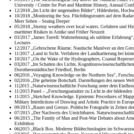
University / Centre for Port and Maritime History, Annual Conf
12/2018 „Im Licht der ungemalten Bilder“, Hildesheim, Hoc
10/2018 „Monitoring the Sea. Flüchtlingsrouten auf dem Radar
Meer Sehen – Seaing Deeper
05/2018 „Stormy weathers over local waters. Gefahren und Hind
maritimer Risiken in Antike und Früher Neuzeit
03/2017 „James Turrell: Wahrnehmung als sublime Erfahrung“, 
Lectures
12/2017 „Gebrochene Räume. Nautische Manöver an den Grenz
11/2017 „Land in Sicht. Verfahren der Landkartierung bei küst
10/2017 „On the Wake of the Hydrographers, Coastal Represent
03|2017 „Im Schatten des Lichts. Kognitionswissenschaftliche
Dorotheenstädtischer Friedhof, Berlin
06|2016 „Voyaging Knowledge on the Northern Sea", Forschu
02|2016 „Die geheime Botschaft. Darstellungen des neuen Welt
11|2015 „Naturwissenschaftliche Forschung unter dem Einfluss
11/2015 Panel – „Forschungsansätze zu Licht in der bildende
11/2015 „Sketched Knowledge. Epistemic Procedures of Mapping
Military Interdictions of Drawing and Artistic Practice in Eur
09/2015 „Raum und Grenze. Politische Fotografie in Zeiten der
07/2015 „Der Nachweis des Unsichtbaren. Naturwissenschaftlic
06/2015 „The Family of Man and Post-War Debates about Ameri
Exhibition
06|2015 „Black Box. Moderne Bildtechnologien im Schwarzraum 