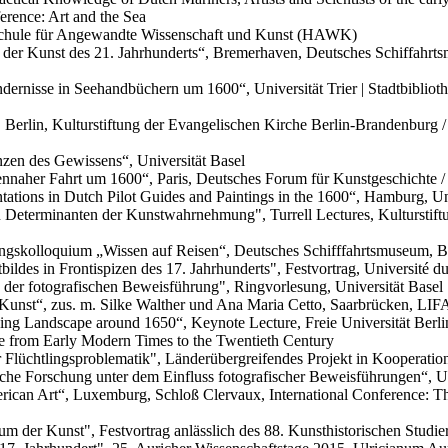
erence: Art and the Sea
hschule für Angewandte Wissenschaft und Kunst (HAWK)
 der Kunst des 21. Jahrhunderts“, Bremerhaven, Deutsches Schiffahrt
ernisse in Seehandbüchern um 1600“, Universität Trier | Stadtbiblioth
Berlin, Kulturstiftung der Evangelischen Kirche Berlin-Brandenburg / 
en des Gewissens“, Universität Basel
ennaher Fahrt um 1600“, Paris, Deutsches Forum für Kunstgeschichte / 
ations in Dutch Pilot Guides and Paintings in the 1600“, Hamburg, U
n Determinanten der Kunstwahrnehmung", Turrell Lectures, Kulturstif
ngskolloquium „Wissen auf Reisen“, Deutsches Schifffahrtsmuseum, 
bildes in Frontispizen des 17. Jahrhunderts", Festvortrag, Université
 der fotografischen Beweisführung", Ringvorlesung, Universität Basel
n Kunst“, zus. m. Silke Walther und Ana Maria Cetto, Saarbrücken, L
 Landscape around 1650“, Keynote Lecture, Freie Universität Berlin, 
ope from Early Modern Times to the Twentieth Century
 Flüchtlingsproblematik", Länderübergreifendes Projekt in Kooperatio
he Forschung unter dem Einfluss fotografischer Beweisführungen“, Un
can Art“, Luxemburg, Schloß Clervaux, International Conference: The
der Kunst", Festvortrag anlässlich des 88. Kunsthistorischen Studier