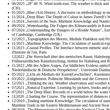
06/2025 „28° 46' N. Wind north-east. The weather is thick a
(CH).
01/2025 „Blue (Art) History. A discourse on methodology in m
11/2024 „Deep Blue: The Depth of Colour in James Turrell’s W
11/2024 „Savoirs of the Seas. Maritime Knowledge and Nautical
09/2024 „Wetterkundig. Die Folgen des Klimawandels in Kunst
07/2024 „Understanding the Dangers of a Hostile Nature", Annu
of Cambridge, Cambridge (UK)
12/2023 „Topographien des Meeres, Mediale Praktiken und Pro
11/2023 „Maritime Knowledge. The Circulation of nautical exper
11/2023 „Coastal Profiles. The Interface between mimetic and ca
d'histoire de l'art, Paris
12|2022 „Die Herrschaft über den metrischen Raum. Habsburgs 
Frühneuzeitlichen Raumforschung, Institut for Habsburg and B
11/2022 „Mit des Adlers Augen. Zur bildlichen Evidenz opti
Niederländische & Deutsche Perspektiven", Universität Duis
05/2022 „Licht als Medium der Kunst(Geschichte)", Kunstmuse
03/2022 „Enlightment. Politische Missstände und die Grenzen i
12/2021 „Thinking the sky. Weather observation and weather kno
07|2021 „Natuical Expertise: Learning by pictures, books and p
07|2021 „The Deep Blue: Records of a world below the water 
11|2020 „Charting the Course. The representation of distances i
12/2019 „Trading maritime Knowledge: The circulation of nautic
Maritime Trade in the Eastern Mediterranean and Ancient Near
09/2019 „The Meteorological Sky above the Nautical Chart. Pra