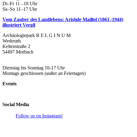
Di–Fr 11 –18 Uhr
Sa–So 11–17 Uhr
Vom Zauber des Landlebens: Aristide Maillol (1861–1944)
illustriert Vergil
Archäologiepark B E L G I N U M
Wederath
Keltenstraße 2
54497 Morbach
Dienstag bis Sonntag 10-17 Uhr
Montags geschlossen (außer an Feiertagen)
Events
Social Media
Follow us on Instagram!