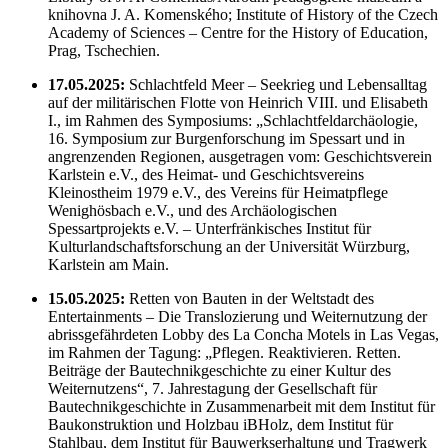
knihovna J. A. Komenského; Institute of History of the Czech
Academy of Sciences – Centre for the History of Education,
Prag, Tschechien.
17.05.2025:
Schlachtfeld Meer – Seekrieg und Lebensalltag
auf der militärischen Flotte von Heinrich VIII. und Elisabeth
I., im Rahmen des Symposiums: „Schlachtfeldarchäologie,
16. Symposium zur Burgenforschung im Spessart und in
angrenzenden Regionen, ausgetragen vom: Geschichtsverein
Karlstein e.V., des Heimat- und Geschichtsvereins
Kleinostheim 1979 e.V., des Vereins für Heimatpflege
Wenighösbach e.V., und des Archäologischen
Spessartprojekts e.V. – Unterfränkisches Institut für
Kulturlandschaftsforschung an der Universität Würzburg,
Karlstein am Main.
15.05.2025:
Retten von Bauten in der Weltstadt des
Entertainments – Die Translozierung und Weiternutzung der
abrissgefährdeten Lobby des La Concha Motels in Las Vegas,
im Rahmen der Tagung: „Pflegen. Reaktivieren. Retten.
Beiträge der Bautechnikgeschichte zu einer Kultur des
Weiternutzens“, 7. Jahrestagung der Gesellschaft für
Bautechnikgeschichte in Zusammenarbeit mit dem Institut für
Baukonstruktion und Holzbau iBHolz, dem Institut für
Stahlbau, dem Institut für Bauwerkserhaltung und Tragwerk