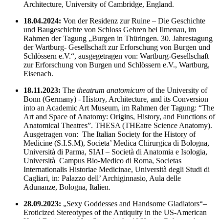
Architecture, University of Cambridge, England.
18.04.2024:
Von der Residenz zur Ruine – Die Geschichte
und Baugeschichte von Schloss Gehren bei Ilmenau, im
Rahmen der Tagung „Burgen in Thüringen. 30. Jahrestagung
der Wartburg- Gesellschaft zur Erforschung von Burgen und
Schlössern e.V.“, ausgegetragen von: Wartburg-Gesellschaft
zur Erforschung von Burgen und Schlössern e.V., Wartburg,
Eisenach.
18.11.2023:
The
theatrum anatomicum
of the University of
Bonn (Germany) - History, Architecture, and its Conversion
into an Academic Art Museum, im Rahmen der Tagung: “The
Art and Space of Anatomy: Origins, History, and Functions of
Anatomical Theatres”. THESA (THEatre Science Anatomy).
Ausgetragen von: The Italian Society for the History of
Medicine (S.I.S.M), Societa’ Medica Chirurgica di Bologna,
Università di Parma, SIAI – Società di Anatomia e Isologia,
Università Campus Bio-Medico di Roma, Societas
Internationalis Historiae Medicinae, Università degli Studi di
Cagliari, in: Palazzo dell’ Archiginnasio, Aula delle
Adunanze, Bologna, Italien.
28.09.2023:
„Sexy Goddesses and Handsome Gladiators“–
Eroticized Stereotypes of the Antiquity in the US-American