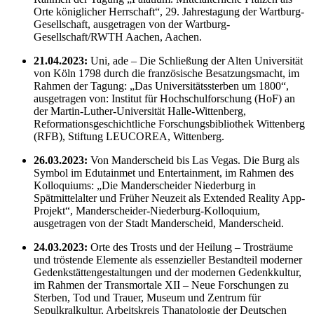
Orte königlicher Herrschaft“, 29. Jahrestagung der Wartburg-
Gesellschaft, ausgetragen von der Wartburg-
Gesellschaft/RWTH Aachen, Aachen.
21.04.2023:
Uni, ade – Die Schließung der Alten Universität
von Köln 1798 durch die französische Besatzungsmacht, im
Rahmen der Tagung: „Das Universitätssterben um 1800“,
ausgetragen von: Institut für Hochschulforschung (HoF) an
der Martin-Luther-Universität Halle-Wittenberg,
Reformationsgeschichtliche Forschungsbibliothek Wittenberg
(RFB), Stiftung LEUCOREA, Wittenberg.
26.03.2023:
Von Manderscheid bis Las Vegas. Die Burg als
Symbol im Edutainmet und Entertainment, im Rahmen des
Kolloquiums: „Die Manderscheider Niederburg in
Spätmittelalter und Früher Neuzeit als Extended Reality App-
Projekt“, Manderscheider-Niederburg-Kolloquium,
ausgetragen von der Stadt Manderscheid, Manderscheid.
24.03.2023:
Orte des Trosts und der Heilung – Trosträume
und tröstende Elemente als essenzieller Bestandteil moderner
Gedenkstättengestaltungen und der modernen Gedenkkultur,
im Rahmen der Transmortale XII – Neue Forschungen zu
Sterben, Tod und Trauer, Museum und Zentrum für
Sepulkralkultur, Arbeitskreis Thanatologie der Deutschen