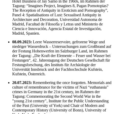
Hotel Business of Jay Sarno in the 1960s, im Rahmen der
Tagung: “Imagines Project, Imagines 8, Pagan Pornotopias?
The Reception of Antiquity in Eroticism and Pornography”,
Panel 4: Spatialisations of Lust: Sexualised Antiquity in
Architecture and Decoration, Universidad Autonoma de
Madrid, Facultad de Filosofía y Letras und Ministerio de
Ciencia e Innovación, Agencia Estatal de Investigación,
Madrid, Spanien.
08.09.2023:
Leere Wasserreservoire, gefrorene Wege und
niedriger Wasserdruck – Untersuchungen zum Großbrand auf
der Festung Hohenwerfen im Salzburger Land, im Rahmen
der Tagung: „Die Kraft der Elemente – Feuer und Wasser bei
Festungen“, 42. Jahrestagung der Deutschen Gesellschaft für
Festungsforschung, des Instituts für Archäologie der
Universität Innsbruck und der Fachhochschule Kufstein,
Kufstein, Österreich.
20.07.2023:
Remembering the once forgotten. Memorials and
culture of remembrance for the victims of Nazi “euthanasia”
crimes in Germany in the 21st century, im Rahmen der
Tagung: Commemorating the Second World War in the
"young 21st century", Institute for the Public Understanding
of the Past (University of York) und Chair of Modern and
Contemporary History (University of Bonn), University of