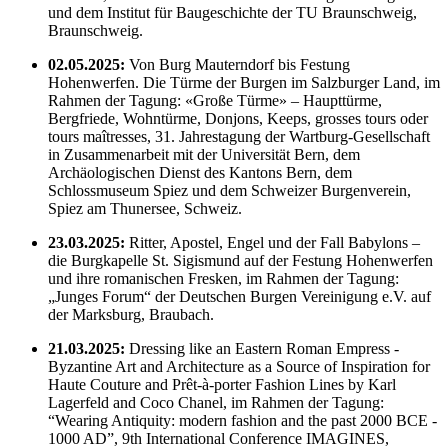
und dem Institut für Baugeschichte der TU Braunschweig,
Braunschweig.
02.05.2025:
Von Burg Mauterndorf bis Festung
Hohenwerfen. Die Türme der Burgen im Salzburger Land, im
Rahmen der Tagung: «Große Türme» – Haupttürme,
Bergfriede, Wohntürme, Donjons, Keeps, grosses tours oder
tours maîtresses, 31. Jahrestagung der Wartburg-Gesellschaft
in Zusammenarbeit mit der Universität Bern, dem
Archäologischen Dienst des Kantons Bern, dem
Schlossmuseum Spiez und dem Schweizer Burgenverein,
Spiez am Thunersee, Schweiz.
23.03.2025:
Ritter, Apostel, Engel und der Fall Babylons –
die Burgkapelle St. Sigismund auf der Festung Hohenwerfen
und ihre romanischen Fresken, im Rahmen der Tagung:
„Junges Forum“ der Deutschen Burgen Vereinigung e.V. auf
der Marksburg, Braubach.
21.03.2025:
Dressing like an Eastern Roman Empress -
Byzantine Art and Architecture as a Source of Inspiration for
Haute Couture and Prêt-à-porter Fashion Lines by Karl
Lagerfeld and Coco Chanel, im Rahmen der Tagung:
“Wearing Antiquity: modern fashion and the past 2000 BCE -
1000 AD”, 9th International Conference IMAGINES,