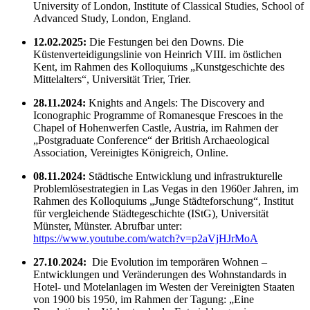
University of London, Institute of Classical Studies, School of
Advanced Study, London, England.
12.02.2025:
Die Festungen bei den Downs. Die
Küstenverteidigungslinie von Heinrich VIII. im östlichen
Kent, im Rahmen des Kolloquiums „Kunstgeschichte des
Mittelalters“, Universität Trier, Trier.
28.11.2024:
Knights and Angels: The Discovery and
Iconographic Programme of Romanesque Frescoes in the
Chapel of Hohenwerfen Castle, Austria, im Rahmen der
„Postgraduate Conference“ der British Archaeological
Association, Vereinigtes Königreich, Online.
08.11.2024:
Städtische Entwicklung und infrastrukturelle
Problemlösestrategien in Las Vegas in den 1960er Jahren, im
Rahmen des Kolloquiums „Junge Städteforschung“, Institut
für vergleichende Städtegeschichte (IStG), Universität
Münster, Münster. Abrufbar unter:
https://www.youtube.com/watch?v=p2aVjHJrMoA
27.10
.
2024:
Die Evolution im temporären Wohnen –
Entwicklungen und Veränderungen des Wohnstandards in
Hotel- und Motelanlagen im Westen der Vereinigten Staaten
von 1900 bis 1950, im Rahmen der Tagung: „Eine