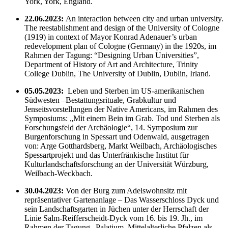
York, York, England.
22.06.2023:
An interaction between city and urban university.
The reestablishment and design of the University of Cologne
(1919) in context of Mayor Konrad Adenauer’s urban
redevelopment plan of Cologne (Germany) in the 1920s, im
Rahmen der Tagung: “Designing Urban Universities”,
Department of History of Art and Architecture, Trinity
College Dublin, The University of Dublin, Dublin, Irland.
05.05.2023:
Leben und Sterben im US-amerikanischen
Südwesten –Bestattungsrituale, Grabkultur und
Jenseitsvorstellungen der Native Americans, im Rahmen des
Symposiums: „Mit einem Bein im Grab. Tod und Sterben als
Forschungsfeld der Archäologie“, 14. Symposium zur
Burgenforschung in Spessart und Odenwald, ausgetragen
von: Arge Gotthardsberg, Markt Weilbach, Archäologisches
Spessartprojekt und das Unterfränkische Institut für
Kulturlandschaftsforschung an der Universität Würzburg,
Weilbach-Weckbach.
30.04.2023:
Von der Burg zum Adelswohnsitz mit
repräsentativer Gartenanlage – Das Wasserschloss Dyck und
sein Landschaftsgarten in Jüchen unter der Herrschaft der
Linie Salm-Reifferscheidt-Dyck vom 16. bis 19. Jh., im
Rahmen der Tagung „Palatium. Mittelalterliche Pfalzen als