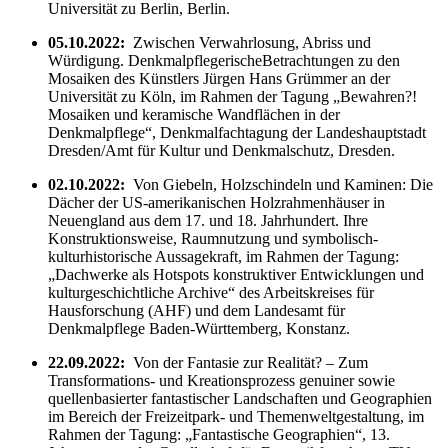
Universität zu Berlin, Berlin.
05.10.2022:
Zwischen Verwahrlosung, Abriss und
Würdigung. DenkmalpflegerischeBetrachtungen zu den
Mosaiken des Künstlers Jürgen Hans Grümmer an der
Universität zu Köln, im Rahmen der Tagung „Bewahren?!
Mosaiken und keramische Wandflächen in der
Denkmalpflege“, Denkmalfachtagung der Landeshauptstadt
Dresden/Amt für Kultur und Denkmalschutz, Dresden.
02.10.2022:
Von Giebeln, Holzschindeln und Kaminen: Die
Dächer der US-amerikanischen Holzrahmenhäuser in
Neuengland aus dem 17. und 18. Jahrhundert. Ihre
Konstruktionsweise, Raumnutzung und symbolisch-
kulturhistorische Aussagekraft, im Rahmen der Tagung:
„Dachwerke als Hotspots konstruktiver Entwicklungen und
kulturgeschichtliche Archive“ des Arbeitskreises für
Hausforschung (AHF) und dem Landesamt für
Denkmalpflege Baden-Württemberg, Konstanz.
22.09.2022:
Von der Fantasie zur Realität? – Zum
Transformations- und Kreationsprozess genuiner sowie
quellenbasierter fantastischer Landschaften und Geographien
im Bereich der Freizeitpark- und Themenweltgestaltung, im
Rahmen der Tagung: „Fantastische Geographien“, 13.