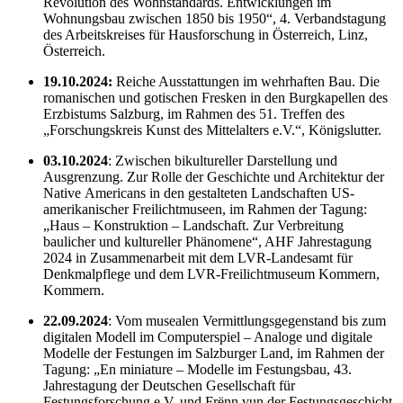
Revolution des Wohnstandards. Entwicklungen im
Wohnungsbau zwischen 1850 bis 1950“, 4. Verbandstagung
des Arbeitskreises für Hausforschung in Österreich, Linz,
Österreich.
19.10.2024:
Reiche Ausstattungen im wehrhaften Bau. Die
romanischen und gotischen Fresken in den Burgkapellen des
Erzbistums Salzburg, im Rahmen des 51. Treffen des
„Forschungskreis Kunst des Mittelalters e.V.“, Königslutter.
03.10.2024
: Zwischen bikultureller Darstellung und
Ausgrenzung. Zur Rolle der Geschichte und Architektur der
Native Americans in den gestalteten Landschaften US-
amerikanischer Freilichtmuseen, im Rahmen der Tagung:
„Haus – Konstruktion – Landschaft. Zur Verbreitung
baulicher und kultureller Phänomene“, AHF Jahrestagung
2024 in Zusammenarbeit mit dem LVR-Landesamt für
Denkmalpflege und dem LVR-Freilichtmuseum Kommern,
Kommern.
22.09.2024
: Vom musealen Vermittlungsgegenstand bis zum
digitalen Modell im Computerspiel – Analoge und digitale
Modelle der Festungen im Salzburger Land, im Rahmen der
Tagung: „En miniature – Modelle im Festungsbau, 43.
Jahrestagung der Deutschen Gesellschaft für
Festungsforschung e.V. und Frënn vun der Festungsgeschicht