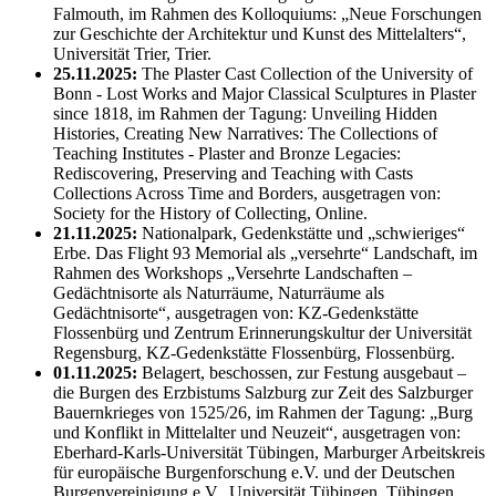
Falmouth, im Rahmen des Kolloquiums: „Neue Forschungen
zur Geschichte der Architektur und Kunst des Mittelalters“,
Universität Trier, Trier.
25.11.2025:
The Plaster Cast Collection of the University of
Bonn - Lost Works and Major Classical Sculptures in Plaster
since 1818, im Rahmen der Tagung: Unveiling Hidden
Histories, Creating New Narratives: The Collections of
Teaching Institutes - Plaster and Bronze Legacies:
Rediscovering, Preserving and Teaching with Casts
Collections Across Time and Borders, ausgetragen von:
Society for the History of Collecting, Online.
21.11.2025:
Nationalpark, Gedenkstätte und „schwieriges“
Erbe. Das Flight 93 Memorial als „versehrte“ Landschaft, im
Rahmen des Workshops „Versehrte Landschaften –
Gedächtnisorte als Naturräume, Naturräume als
Gedächtnisorte“, ausgetragen von: KZ-Gedenkstätte
Flossenbürg und Zentrum Erinnerungskultur der Universität
Regensburg, KZ-Gedenkstätte Flossenbürg, Flossenbürg.
01.11.2025:
Belagert, beschossen, zur Festung ausgebaut –
die Burgen des Erzbistums Salzburg zur Zeit des Salzburger
Bauernkrieges von 1525/26, im Rahmen der Tagung: „Burg
und Konflikt in Mittelalter und Neuzeit“, ausgetragen von:
Eberhard-Karls-Universität Tübingen, Marburger Arbeitskreis
für europäische Burgenforschung e.V. und der Deutschen
Burgenvereinigung e.V., Universität Tübingen, Tübingen.