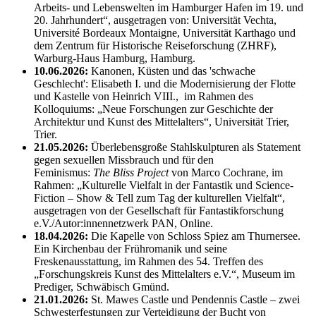
Arbeits- und Lebenswelten im Hamburger Hafen im 19. und
20. Jahrhundert“, ausgetragen von: Universität Vechta,
Université Bordeaux Montaigne, Universität Karthago und
dem Zentrum für Historische Reiseforschung (ZHRF),
Warburg-Haus Hamburg, Hamburg.
10.06.2026:
Kanonen, Küsten und das 'schwache
Geschlecht': Elisabeth I. und die Modernisierung der Flotte
und Kastelle von Heinrich VIII., im Rahmen des
Kolloquiums: „Neue Forschungen zur Geschichte der
Architektur und Kunst des Mittelalters“, Universität Trier,
Trier.
21.05.2026:
Überlebensgroße Stahlskulpturen als Statement
gegen sexuellen Missbrauch und für den
Feminismus:
The Bliss Project
von Marco Cochrane, im
Rahmen: „Kulturelle Vielfalt in der Fantastik und Science-
Fiction – Show & Tell zum Tag der kulturellen Vielfalt“,
ausgetragen von der Gesellschaft für Fantastikforschung
e.V./Autor:innennetzwerk PAN, Online.
18.04.2026:
Die Kapelle von Schloss Spiez am Thurnersee.
Ein Kirchenbau der Frühromanik und seine
Freskenausstattung, im Rahmen des 54. Treffen des
„Forschungskreis Kunst des Mittelalters e.V.“, Museum im
Prediger, Schwäbisch Gmünd.
21.01.2026:
St. Mawes Castle und Pendennis Castle – zwei
Schwesterfestungen zur Verteidigung der Bucht von