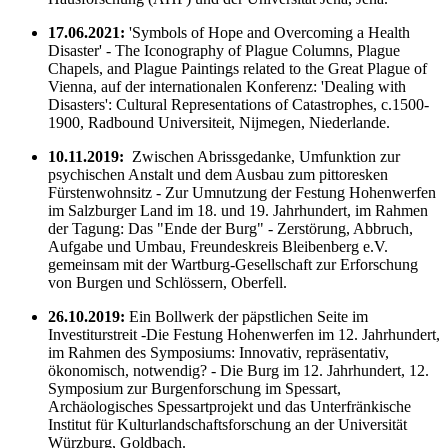
17.06.2021:
'Symbols of Hope and Overcoming a Health
Disaster' - The Iconography of Plague Columns, Plague
Chapels, and Plague Paintings related to the Great Plague of
Vienna, auf der internationalen Konferenz: 'Dealing with
Disasters': Cultural Representations of Catastrophes, c.1500-
1900, Radbound Universiteit, Nijmegen, Niederlande.
10.11.2019:
Zwischen Abrissgedanke, Umfunktion zur
psychischen Anstalt und dem Ausbau zum pittoresken
Fürstenwohnsitz - Zur Umnutzung der Festung Hohenwerfen
im Salzburger Land im 18. und 19. Jahrhundert, im Rahmen
der Tagung: Das "Ende der Burg" - Zerstörung, Abbruch,
Aufgabe und Umbau, Freundeskreis Bleibenberg e.V.
gemeinsam mit der Wartburg-Gesellschaft zur Erforschung
von Burgen und Schlössern, Oberfell.
26.10.2019:
Ein Bollwerk der päpstlichen Seite im
Investiturstreit -Die Festung Hohenwerfen im 12. Jahrhundert,
im Rahmen des Symposiums: Innovativ, repräsentativ,
ökonomisch, notwendig? - Die Burg im 12. Jahrhundert, 12.
Symposium zur Burgenforschung im Spessart,
Archäologisches Spessartprojekt und das Unterfränkische
Institut für Kulturlandschaftsforschung an der Universität
Würzburg, Goldbach.