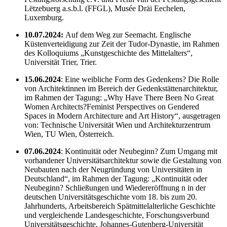
Lëtzebuerg a.s.b.l. (FFGL), Musée Dräi Eechelen,
Luxemburg.
10.07.2024:
Auf dem Weg zur Seemacht. Englische
Küstenverteidigung zur Zeit der Tudor-Dynastie, im Rahmen
des Kolloquiums „Kunstgeschichte des Mittelalters“,
Universität Trier, Trier.
15.06.2024
: Eine weibliche Form des Gedenkens? Die Rolle
von Architektinnen im Bereich der Gedenkstättenarchitektur,
im Rahmen der Tagung: „Why Have There Been No Great
Women Architects?Feminist Perspectives on Gendered
Spaces in Modern Architecture and Art History“, ausgetragen
von: Technische Universität Wien und Architekturzentrum
Wien, TU Wien, Österreich.
07.06.2024
: Kontinuität oder Neubeginn? Zum Umgang mit
vorhandener Universitätsarchitektur sowie die Gestaltung von
Neubauten nach der Neugründung von Universitäten in
Deutschland“, im Rahmen der Tagung: „Kontinuität oder
Neubeginn? Schließungen und Wiedereröffnung n in der
deutschen Universitätsgeschichte vom 18. bis zum 20.
Jahrhunderts, Arbeitsbereich Spätmittelalterliche Geschichte
und vergleichende Landesgeschichte, Forschungsverbund
Universitätsgeschichte, Johannes-Gutenberg-Universität