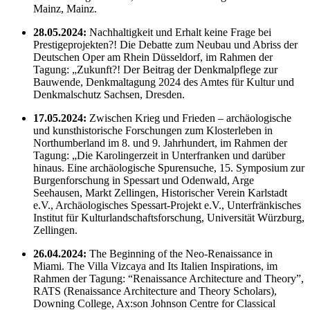
Mainz, Mainz.
28.05.2024:
Nachhaltigkeit und Erhalt keine Frage bei
Prestigeprojekten?! Die Debatte zum Neubau und Abriss der
Deutschen Oper am Rhein Düsseldorf, im Rahmen der
Tagung: „Zukunft?! Der Beitrag der Denkmalpflege zur
Bauwende, Denkmaltagung 2024 des Amtes für Kultur und
Denkmalschutz Sachsen, Dresden.
17.05.2024:
Zwischen Krieg und Frieden – archäologische
und kunsthistorische Forschungen zum Klosterleben in
Northumberland im 8. und 9. Jahrhundert, im Rahmen der
Tagung: „Die Karolingerzeit in Unterfranken und darüber
hinaus. Eine archäologische Spurensuche, 15. Symposium zur
Burgenforschung in Spessart und Odenwald, Arge
Seehausen, Markt Zellingen, Historischer Verein Karlstadt
e.V., Archäologisches Spessart-Projekt e.V., Unterfränkisches
Institut für Kulturlandschaftsforschung, Universität Würzburg,
Zellingen.
26.04.2024:
The Beginning of the Neo-Renaissance in
Miami. The Villa Vizcaya and Its Italien Inspirations, im
Rahmen der Tagung: “Renaissance Architecture and Theory”,
RATS (Renaissance Architecture and Theory Scholars),
Downing College, Ax:son Johnson Centre for Classical