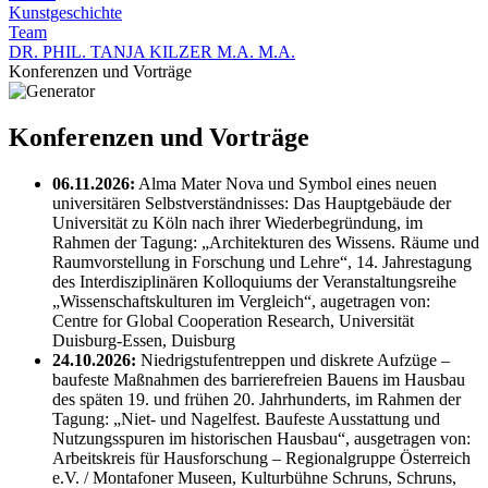
Kunstgeschichte
Team
DR. PHIL. TANJA KILZER M.A. M.A.
Konferenzen und Vorträge
Konferenzen und Vorträge
06.11.2026:
Alma Mater Nova und Symbol eines neuen
universitären Selbstverständnisses: Das Hauptgebäude der
Universität zu Köln nach ihrer Wiederbegründung, im
Rahmen der Tagung: „Architekturen des Wissens. Räume und
Raumvorstellung in Forschung und Lehre“, 14. Jahrestagung
des Interdisziplinären Kolloquiums der Veranstaltungsreihe
„Wissenschaftskulturen im Vergleich“, augetragen von:
Centre for Global Cooperation Research, Universität
Duisburg-Essen, Duisburg
24.10.2026:
Niedrigstufentreppen und diskrete Aufzüge –
baufeste Maßnahmen des barrierefreien Bauens im Hausbau
des späten 19. und frühen 20. Jahrhunderts, im Rahmen der
Tagung: „Niet- und Nagelfest. Baufeste Ausstattung und
Nutzungsspuren im historischen Hausbau“, ausgetragen von:
Arbeitskreis für Hausforschung – Regionalgruppe Österreich
e.V. / Montafoner Museen, Kulturbühne Schruns, Schruns,