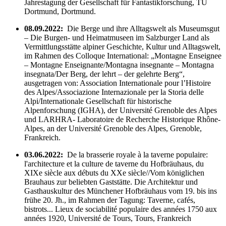
Jahrestagung der Gesellschaft für Fantastikforschung, TU
Dortmund, Dortmund.
08.09.2022:
Die Berge und ihre Alltagswelt als Museumsgut
– Die Burgen- und Heimatmuseen im Salzburger Land als
Vermittlungsstätte alpiner Geschichte, Kultur und Alltagswelt,
im Rahmen des Colloque International: „Montagne Enseignee
– Montagne Enseignante/Montagna insegnante – Montagna
insegnata/Der Berg, der lehrt – der gelehrte Berg“,
ausgetragen von: Association Internationale pour l’Histoire
des Alpes/Associazione Internazionale per la Storia delle
Alpi/Internationale Gesellschaft für historische
Alpenforschung (IGHA), der Université Grenoble des Alpes
und LARHRA- Laboratoire de Recherche Historique Rhône-
Alpes, an der Université Grenoble des Alpes, Grenoble,
Frankreich.
03.06.2022:
De la brasserie royale à la taverne populaire:
l'architecture et la culture de taverne du Hofbräuhaus, du
XIXe siècle aux débuts du XXe siècle//Vom königlichen
Brauhaus zur beliebten Gaststätte. Die Architektur und
Gasthauskultur des Münchener Hofbräuhaus vom 19. bis ins
frühe 20. Jh., im Rahmen der Tagung: Taverne, cafés,
bistrots... Lieux de sociabilité populaire des années 1750 aux
années 1920, Université de Tours, Tours, Frankreich