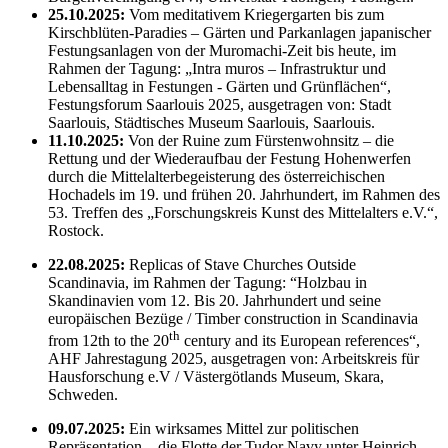
25.10.2025:
Vom meditativem Kriegergarten bis zum
Kirschblüten-Paradies – Gärten und Parkanlagen japanischer
Festungsanlagen von der Muromachi-Zeit bis heute, im
Rahmen der Tagung: „Intra muros – Infrastruktur und
Lebensalltag in Festungen - Gärten und Grünflächen“,
Festungsforum Saarlouis 2025, ausgetragen von: Stadt
Saarlouis, Städtisches Museum Saarlouis, Saarlouis.
11.10.2025:
Von der Ruine zum Fürstenwohnsitz – die
Rettung und der Wiederaufbau der Festung Hohenwerfen
durch die Mittelalterbegeisterung des österreichischen
Hochadels im 19. und frühen 20. Jahrhundert, im Rahmen des
53. Treffen des „Forschungskreis Kunst des Mittelalters e.V.“,
Rostock.
22.08.2025:
Replicas of Stave Churches Outside
Scandinavia, im Rahmen der Tagung: “Holzbau in
Skandinavien vom 12. Bis 20. Jahrhundert und seine
europäischen Bezüge / Timber construction in Scandinavia
th
from 12th to the 20
century and its European references“,
AHF Jahrestagung 2025, ausgetragen von: Arbeitskreis für
Hausforschung e.V / Västergötlands Museum, Skara,
Schweden.
09.07.2025:
Ein wirksames Mittel zur politischen
Repräsentation – die Flotte der Tudor Navy unter Heinrich