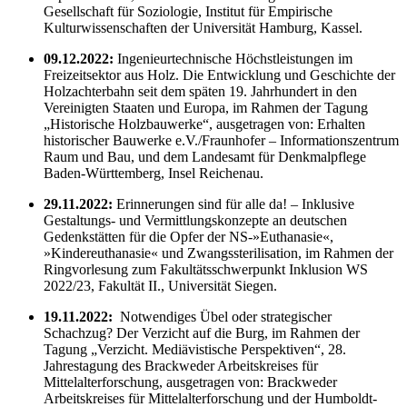
Gesellschaft für Soziologie, Institut für Empirische
Kulturwissenschaften der Universität Hamburg, Kassel.
09.12.2022:
Ingenieurtechnische Höchstleistungen im
Freizeitsektor aus Holz. Die Entwicklung und Geschichte der
Holzachterbahn seit dem späten 19. Jahrhundert in den
Vereinigten Staaten und Europa, im Rahmen der Tagung
„Historische Holzbauwerke“, ausgetragen von: Erhalten
historischer Bauwerke e.V./Fraunhofer – Informationszentrum
Raum und Bau, und dem Landesamt für Denkmalpflege
Baden-Württemberg, Insel Reichenau.
29.11.2022:
Erinnerungen sind für alle da! – Inklusive
Gestaltungs- und Vermittlungskonzepte an deutschen
Gedenkstätten für die Opfer der NS-»Euthanasie«,
»Kindereuthanasie« und Zwangssterilisation, im Rahmen der
Ringvorlesung zum Fakultätsschwerpunkt Inklusion WS
2022/23, Fakultät II., Universität Siegen.
19.11.2022:
Notwendiges Übel oder strategischer
Schachzug? Der Verzicht auf die Burg, im Rahmen der
Tagung „Verzicht. Mediävistische Perspektiven“, 28.
Jahrestagung des Brackweder Arbeitskreises für
Mittelalterforschung, ausgetragen von: Brackweder
Arbeitskreises für Mittelalterforschung und der Humboldt-