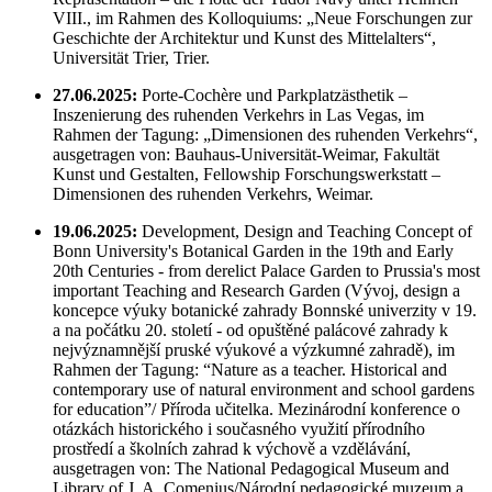
VIII., im Rahmen des Kolloquiums: „Neue Forschungen zur
Geschichte der Architektur und Kunst des Mittelalters“,
Universität Trier, Trier.
27.06.2025:
Porte-Cochère und Parkplatzästhetik –
Inszenierung des ruhenden Verkehrs in Las Vegas, im
Rahmen der Tagung: „Dimensionen des ruhenden Verkehrs“,
ausgetragen von: Bauhaus-Universität-Weimar, Fakultät
Kunst und Gestalten, Fellowship Forschungswerkstatt –
Dimensionen des ruhenden Verkehrs, Weimar.
19.06.2025:
Development, Design and Teaching Concept of
Bonn University's Botanical Garden in the 19th and Early
20th Centuries - from derelict Palace Garden to Prussia's most
important Teaching and Research Garden (Vývoj, design a
koncepce výuky botanické zahrady Bonnské univerzity v 19.
a na počátku 20. století - od opuštěné palácové zahrady k
nejvýznamnější pruské výukové a výzkumné zahradě), im
Rahmen der Tagung: “Nature as a teacher. Historical and
contemporary use of natural environment and school gardens
for education”/ Příroda učitelka. Mezinárodní konference o
otázkách historického i současného využití přírodního
prostředí a školních zahrad k výchově a vzdělávání,
ausgetragen von: The National Pedagogical Museum and
Library of J. A. Comenius/Národní pedagogické muzeum a