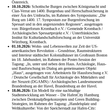
Österreich.
10.10.2026:
Schottische Burgen zwischen Königsmacht und
Clan-Verrat um 1400. Burgenbau und Herrschaftssicherung in
einer Ära des Umbruchs, im Rahmen des Symposiums: „Die
Burg um 1400. 17. Symposium zur Burgenforschung im
Spessart und in den angrenzenden Regionen“, ausgetragen
von: Bürgerforum Krombach e.V. / Gemeinde Krombach /
Archäologisches Spessartprojekt e.V. / Unterfränkisches
Institut für Kulturlandschaftsforschung an der Universität
Würzburg, Krombach.
01.10.2026:
Wohn- und Lebenswelten zur Zeit der US-
amerikanischen Revolution – Grundrisse, Raumstrukturen
und Interieur städtischer Kolonialhäuser im Großraum Boston
im 18. Jahrhundert, im Rahmen der Poster-Session der
Tagung: „In, unter und neben dem Haus. Archäologie, Haus-
und Bauforschung im Dialog am gemeinsamen Objekt
„Haus“, ausgetragen von: Arbeitskreis für Hausforschung e.V.
/ Deutsche Gesellschaft für Archäologie des Mittelalters und
der Neuzeit (DGAMN) / Archäologisches Landesmuseum
Brandenburg an der Havel, Brandenburg an der Havel.
18.06.2026:
Ein Modell für eine nachhaltige
Stadtentwicklung am Wasser – Die HafenCity Hamburg
zwischen Denkmalpflegekonzepten und Green Building-
Strategien, im Rahmen der Tagung: „Handelsplatz und
Weltkulturerbe: Von der Speicherstadt zur Hafen-City: