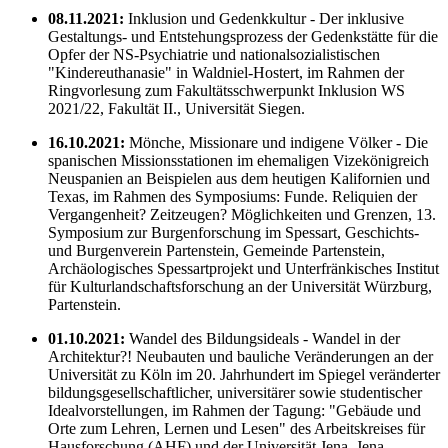
08.11.2021:
Inklusion und Gedenkkultur - Der inklusive
Gestaltungs- und Entstehungsprozess der Gedenkstätte für die
Opfer der NS-Psychiatrie und nationalsozialistischen
"Kindereuthanasie" in Waldniel-Hostert, im Rahmen der
Ringvorlesung zum Fakultätsschwerpunkt Inklusion WS
2021/22, Fakultät II., Universität Siegen.
16.10.2021:
Mönche, Missionare und indigene Völker - Die
spanischen Missionsstationen im ehemaligen Vizekönigreich
Neuspanien an Beispielen aus dem heutigen Kalifornien und
Texas, im Rahmen des Symposiums: Funde. Reliquien der
Vergangenheit? Zeitzeugen? Möglichkeiten und Grenzen, 13.
Symposium zur Burgenforschung im Spessart, Geschichts-
und Burgenverein Partenstein, Gemeinde Partenstein,
Archäologisches Spessartprojekt und Unterfränkisches Institut
für Kulturlandschaftsforschung an der Universität Würzburg,
Partenstein.
01.10.2021:
Wandel des Bildungsideals - Wandel in der
Architektur?! Neubauten und bauliche Veränderungen an der
Universität zu Köln im 20. Jahrhundert im Spiegel veränderter
bildungsgesellschaftlicher, universitärer sowie studentischer
Idealvorstellungen, im Rahmen der Tagung: "Gebäude und
Orte zum Lehren, Lernen und Lesen" des Arbeitskreises für
Hausforschung (AHF) und der Universität Jena, Jena.