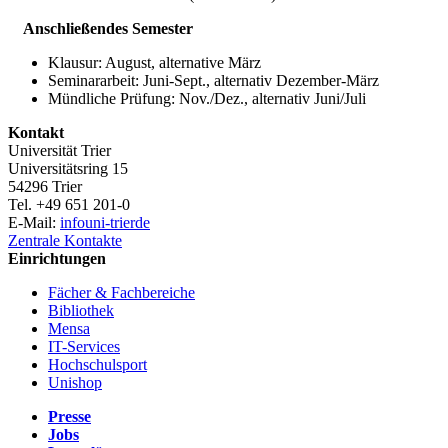
Anschließendes Semester
Klausur: August, alternative März
Seminararbeit: Juni-Sept., alternativ Dezember-März
Mündliche Prüfung: Nov./Dez., alternativ Juni/Juli
Kontakt
Universität Trier
Universitätsring 15
54296 Trier
Tel. +49 651 201-0
E-Mail:
info
uni-trier
de
Zentrale Kontakte
Einrichtungen
Fächer & Fachbereiche
Bibliothek
Mensa
IT-Services
Hochschulsport
Unishop
Presse
Jobs