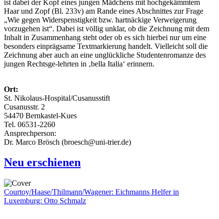
ist dabei der Kopf eines jungen Mädchens mit hochgekämmtem
Haar und Zopf (Bl. 233v) am Rande eines Abschnittes zur Frage
„Wie gegen Widerspenstigkeit bzw. hartnäckige Verweigerung
vorzugehen ist“. Dabei ist völlig unklar, ob die Zeichnung mit dem
Inhalt in Zusammenhang steht oder ob es sich hierbei nur um eine
besonders einprägsame Textmarkierung handelt. Vielleicht soll die
Zeichnung aber auch an eine unglückliche Studentenromanze des
jungen Rechtsge-lehrten in ‚bella Italia‘ erinnern.
Ort:
St. Nikolaus-Hospital/Cusanusstift
Cusanusstr. 2
54470 Bernkastel-Kues
Tel. 06531-2260
Ansprechperson:
Dr. Marco Brösch (broesch@uni-trier.de)
Neu erschienen
Courtoy/Haase/Thilmann/Wagener: Eichmanns Helfer in
Luxemburg: Otto Schmalz