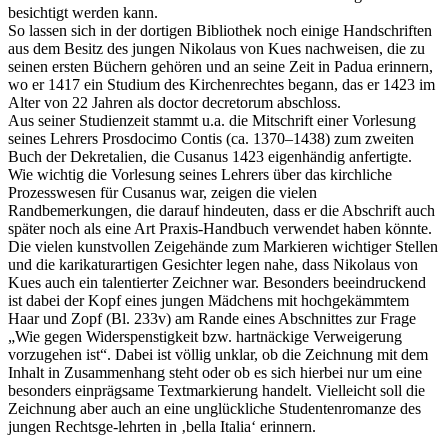
besichtigt werden kann.
So lassen sich in der dortigen Bibliothek noch einige Handschriften
aus dem Besitz des jungen Nikolaus von Kues nachweisen, die zu
seinen ersten Büchern gehören und an seine Zeit in Padua erinnern,
wo er 1417 ein Studium des Kirchenrechtes begann, das er 1423 im
Alter von 22 Jahren als doctor decretorum abschloss.
Aus seiner Studienzeit stammt u.a. die Mitschrift einer Vorlesung
seines Lehrers Prosdocimo Contis (ca. 1370–1438) zum zweiten
Buch der Dekretalien, die Cusanus 1423 eigenhändig anfertigte.
Wie wichtig die Vorlesung seines Lehrers über das kirchliche
Prozesswesen für Cusanus war, zeigen die vielen
Randbemerkungen, die darauf hindeuten, dass er die Abschrift auch
später noch als eine Art Praxis-Handbuch verwendet haben könnte.
Die vielen kunstvollen Zeigehände zum Markieren wichtiger Stellen
und die karikaturartigen Gesichter legen nahe, dass Nikolaus von
Kues auch ein talentierter Zeichner war. Besonders beeindruckend
ist dabei der Kopf eines jungen Mädchens mit hochgekämmtem
Haar und Zopf (Bl. 233v) am Rande eines Abschnittes zur Frage
„Wie gegen Widerspenstigkeit bzw. hartnäckige Verweigerung
vorzugehen ist“. Dabei ist völlig unklar, ob die Zeichnung mit dem
Inhalt in Zusammenhang steht oder ob es sich hierbei nur um eine
besonders einprägsame Textmarkierung handelt. Vielleicht soll die
Zeichnung aber auch an eine unglückliche Studentenromanze des
jungen Rechtsge-lehrten in ‚bella Italia‘ erinnern.