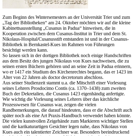
Zum Beginn des Wintersemesters an der Universität Trier und zum
„Tag der Bibliotheken“ am 24. Oktober möchten wir auf die kleine
Kabinettsausstellung „Cusanus in Padua“ hinweisen, die in
Kooperation zwischen dem Cusanus-Institut in Trier und dem St.
Nikolaus-Hospital/Cusanusstift entstanden ist und in der Cusanus-
Bibliothek in Bernkastel-Kues im Rahmen von Führungen
besichtigt werden kann.
So lassen sich in der dortigen Bibliothek noch einige Handschriften
aus dem Besitz des jungen Nikolaus von Kues nachweisen, die zu
seinen ersten Büchern gehören und an seine Zeit in Padua erinnern,
wo er 1417 ein Studium des Kirchenrechtes begann, das er 1423 im
Alter von 22 Jahren als doctor decretorum abschloss.
Aus seiner Studienzeit stammt u.a. die Mitschrift einer Vorlesung
seines Lehrers Prosdocimo Contis (ca. 1370–1438) zum zweiten
Buch der Dekretalien, die Cusanus 1423 eigenhändig anfertigte.
Wie wichtig die Vorlesung seines Lehrers über das kirchliche
Prozesswesen für Cusanus war, zeigen die vielen
Randbemerkungen, die darauf hindeuten, dass er die Abschrift auch
später noch als eine Art Praxis-Handbuch verwendet haben könnte.
Die vielen kunstvollen Zeigehände zum Markieren wichtiger Stellen
und die karikaturartigen Gesichter legen nahe, dass Nikolaus von
Kues auch ein talentierter Zeichner war. Besonders beeindruckend