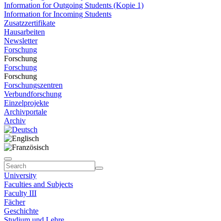
Information for Outgoing Students (Kopie 1)
Information for Incoming Students
Zusatzzertifikate
Hausarbeiten
Newsletter
Forschung
Forschung
Forschung
Forschung
Forschungszentren
Verbundforschung
Einzelprojekte
Archivportale
Archiv
University
Faculties and Subjects
Faculty III
Fächer
Geschichte
Studium und Lehre