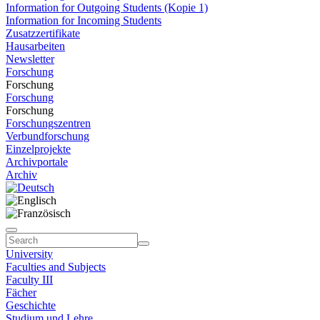
Information for Outgoing Students (Kopie 1)
Information for Incoming Students
Zusatzzertifikate
Hausarbeiten
Newsletter
Forschung
Forschung
Forschung
Forschung
Forschungszentren
Verbundforschung
Einzelprojekte
Archivportale
Archiv
University
Faculties and Subjects
Faculty III
Fächer
Geschichte
Studium und Lehre