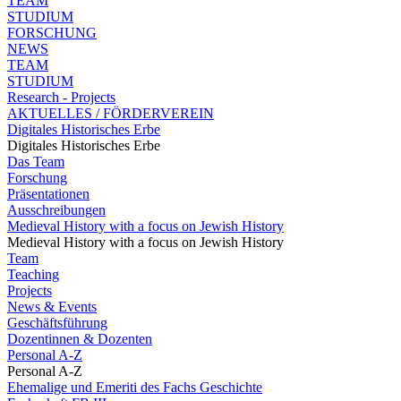
TEAM
STUDIUM
FORSCHUNG
NEWS
TEAM
STUDIUM
Research - Projects
AKTUELLES / FÖRDERVEREIN
Digitales Historisches Erbe
Digitales Historisches Erbe
Das Team
Forschung
Präsentationen
Ausschreibungen
Medieval History with a focus on Jewish History
Medieval History with a focus on Jewish History
Team
Teaching
Projects
News & Events
Geschäftsführung
Dozentinnen & Dozenten
Personal A-Z
Personal A-Z
Ehemalige und Emeriti des Fachs Geschichte