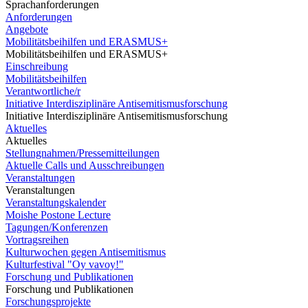
Sprachanforderungen
Anforderungen
Angebote
Mobilitätsbeihilfen und ERASMUS+
Mobilitätsbeihilfen und ERASMUS+
Einschreibung
Mobilitätsbeihilfen
Verantwortliche/r
Initiative Interdisziplinäre Antisemitismusforschung
Initiative Interdisziplinäre Antisemitismusforschung
Aktuelles
Aktuelles
Stellungnahmen/Pressemitteilungen
Aktuelle Calls und Ausschreibungen
Veranstaltungen
Veranstaltungen
Veranstaltungskalender
Moishe Postone Lecture
Tagungen/Konferenzen
Vortragsreihen
Kulturwochen gegen Antisemitismus
Kulturfestival "Oy vavoy!"
Forschung und Publikationen
Forschung und Publikationen
Forschungsprojekte