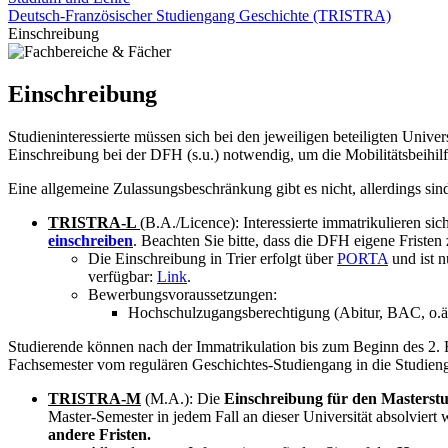
Deutsch-Französischer Studiengang Geschichte (TRISTRA)
Einschreibung
Einschreibung
Studieninteressierte müssen sich bei den jeweiligen beteiligten Uni
Einschreibung bei der DFH (s.u.) notwendig, um die Mobilitätsbeihi
Eine allgemeine Zulassungsbeschränkung gibt es nicht, allerdings si
TRISTRA-L
(B.A./Licence): Interessierte immatrikulieren s
einschreiben
. Beachten Sie bitte, dass die DFH eigene Friste
Die Einschreibung in Trier erfolgt über
PORTA
und ist 
verfügbar:
Link
.
Bewerbungsvoraussetzungen:
Hochschulzugangsberechtigung (Abitur, BAC, o.ä.
Studierende können nach der Immatrikulation bis zum Beginn des 2. 
Fachsemester vom regulären Geschichtes-Studiengang in die Stud
TRISTRA-M
(M.A.): Die
Einschreibung für den Masterst
Master-Semester in jedem Fall an dieser Universität absolviert
andere Fristen.