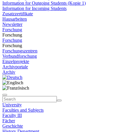
Information for Outgoing Students (Kopie 1)
Information for Incoming Students
Zusatzzertifikate
Hausarbeiten
Newsletter
Forschung
Forschung
Forschung
Forschung
Forschungszentren
Verbundforschung
Einzelprojekte
Archivportale
Archiv
University
Faculties and Subjects
Faculty III
Fächer
Geschichte
History Department