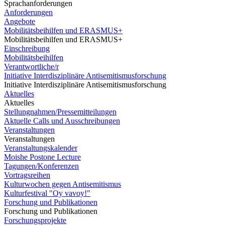
Sprachanforderungen
Anforderungen
Angebote
Mobilitätsbeihilfen und ERASMUS+
Mobilitätsbeihilfen und ERASMUS+
Einschreibung
Mobilitätsbeihilfen
Verantwortliche/r
Initiative Interdisziplinäre Antisemitismusforschung
Initiative Interdisziplinäre Antisemitismusforschung
Aktuelles
Aktuelles
Stellungnahmen/Pressemitteilungen
Aktuelle Calls und Ausschreibungen
Veranstaltungen
Veranstaltungen
Veranstaltungskalender
Moishe Postone Lecture
Tagungen/Konferenzen
Vortragsreihen
Kulturwochen gegen Antisemitismus
Kulturfestival "Oy vavoy!"
Forschung und Publikationen
Forschung und Publikationen
Forschungsprojekte