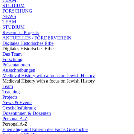
TEAM
STUDIUM
FORSCHUNG
NEWS
TEAM
STUDIUM
Research - Projects
AKTUELLES / FÖRDERVEREIN
Digitales Historisches Erbe
Digitales Historisches Erbe
Das Team
Forschung
Präsentationen
Ausschreibungen
Medieval History with a focus on Jewish History
Medieval History with a focus on Jewish History
Team
Teaching
Projects
News & Events
Geschäftsführung
Dozentinnen & Dozenten
Personal A-Z
Personal A-Z
Ehemalige und Emeriti des Fachs Geschichte