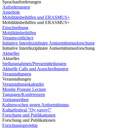
Sprachanforderungen
Anforderungen
Angebote
Mobilitätsbeihilfen und ERASMUS+
Mobilitätsbeihilfen und ERASMUS+
Einschreibung
Mobilitätsbeihilfen
Verantwortliche/r
Initiative Interdisziplinäre Antisemitismusforschung
Initiative Interdisziplinäre Antisemitismusforschung
Aktuelles
Aktuelles
Stellungnahmen/Pressemitteilungen
Aktuelle Calls und Ausschreibungen
Veranstaltungen
Veranstaltungen
Veranstaltungskalender
Moishe Postone Lecture
Tagungen/Konferenzen
Vortragsreihen
Kulturwochen gegen Antisemitismus
Kulturfestival "Oy vavoy!"
Forschung und Publikationen
Forschung und Publikationen
Forschungsprojekte