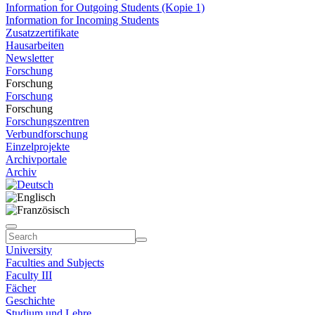
Information for Outgoing Students (Kopie 1)
Information for Incoming Students
Zusatzzertifikate
Hausarbeiten
Newsletter
Forschung
Forschung
Forschung
Forschung
Forschungszentren
Verbundforschung
Einzelprojekte
Archivportale
Archiv
University
Faculties and Subjects
Faculty III
Fächer
Geschichte
Studium und Lehre