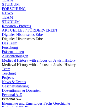
TEAM
STUDIUM
FORSCHUNG
NEWS
TEAM
STUDIUM
Research - Projects
AKTUELLES / FÖRDERVEREIN
Digitales Historisches Erbe
Digitales Historisches Erbe
Das Team
Forschung
Präsentationen
Ausschreibungen
Medieval History with a focus on Jewish History
Medieval History with a focus on Jewish History
Team
Teaching
Projects
News & Events
Geschäftsführung
Dozentinnen & Dozenten
Personal A-Z
Personal A-Z
Ehemalige und Emeriti des Fachs Geschichte