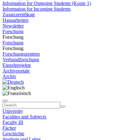
Information for Outgoing Students (Kopie 1)
Information for Incoming Students
Zusatzzertifikate
Hausarbeiten
Newsletter
Forschung
Forschung
Forschung
Forschung
Forschungszentren
Verbundforschung
Einzelprojekte
Archivportale
Archiv
University
Faculties and Subjects
Faculty III
Fächer
Geschichte
Studium und Lehre