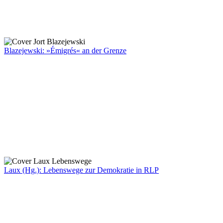
Blazejewski: »Émigrés« an der Grenze
Laux (Hg.): Lebenswege zur Demokratie in RLP