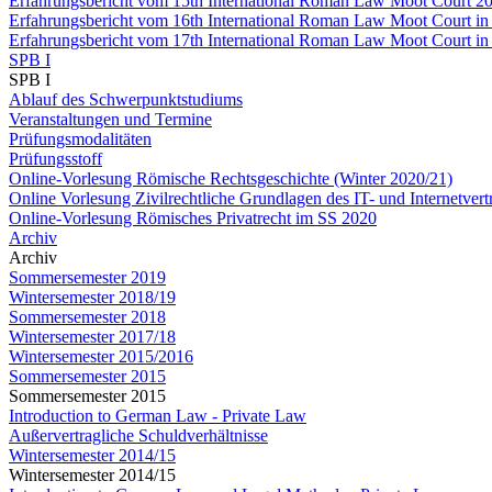
Erfahrungsbericht vom 15th International Roman Law Moot Court 20
Erfahrungsbericht vom 16th International Roman Law Moot Court in
Erfahrungsbericht vom 17th International Roman Law Moot Court in
SPB I
SPB I
Ablauf des Schwerpunktstudiums
Veranstaltungen und Termine
Prüfungsmodalitäten
Prüfungsstoff
Online-Vorlesung Römische Rechtsgeschichte (Winter 2020/21)
Online Vorlesung Zivilrechtliche Grundlagen des IT- und Internetver
Online-Vorlesung Römisches Privatrecht im SS 2020
Archiv
Archiv
Sommersemester 2019
Wintersemester 2018/19
Sommersemester 2018
Wintersemester 2017/18
Wintersemester 2015/2016
Sommersemester 2015
Sommersemester 2015
Introduction to German Law - Private Law
Außervertragliche Schuldverhältnisse
Wintersemester 2014/15
Wintersemester 2014/15