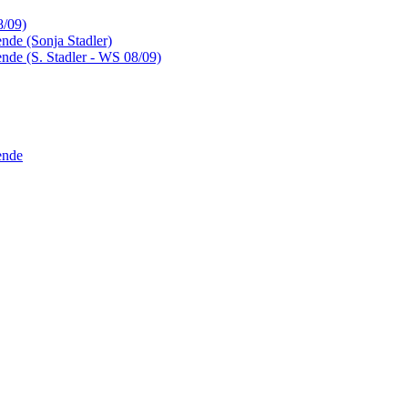
8/09)
nde (Sonja Stadler)
nde (S. Stadler - WS 08/09)
ende