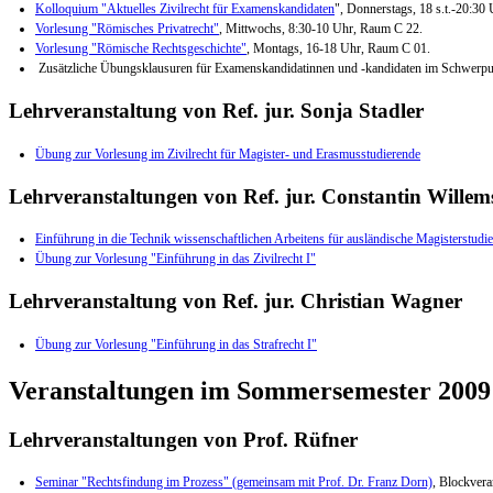
Kolloquium "Aktuelles Zivilrecht für Examenskandidaten
", Donnerstags, 18 s.t.-20:3
Vorlesung "Römisches Privatrecht"
, Mittwochs, 8:30-10 Uhr, Raum C 22.
Vorlesung "Römische Rechtsgeschichte"
, Montags, 16-18 Uhr, Raum C 01.
Zusätzliche Übungsklausuren für Examenskandidatinnen und -kandidaten im Schwerpun
Lehrveranstaltung von Ref. jur. Sonja Stadler
Übung zur Vorlesung im Zivilrecht für Magister- und Erasmusstudierende
Lehrveranstaltungen von Ref. jur. Constantin Willem
Einführung in die Technik wissenschaftlichen Arbeitens für ausländische Magisterstudi
Übung zur Vorlesung "Einführung in das Zivilrecht I"
Lehrveranstaltung von Ref. jur. Christian Wagner
Übung zur Vorlesung "Einführung in das Strafrecht I"
Veranstaltungen im Sommersemester 2009
Lehrveranstaltungen von Prof. Rüfner
Seminar "Rechtsfindung im Prozess" (gemeinsam mit Prof. Dr. Franz Dorn)
, Blockvera