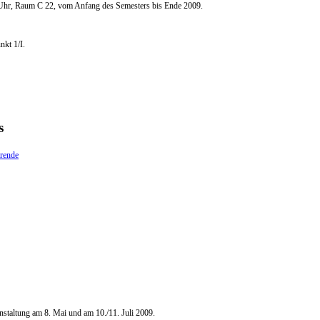
0 Uhr, Raum C 22, vom Anfang des Semesters bis Ende 2009.
kt 1/I.
s
erende
nstaltung am 8. Mai und am 10./11. Juli 2009.