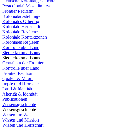
Deutsche Kolonialgeschichte
Postcolonial Masculinities
Frontier Pacifism
Kolonialausstellungen
Koloniales Othering
Koloniale Herrschaft
Koloniale Resilienz
Koloniale Kontaktzonen
Koloniales Regieren
Kontrolle über Land
Siedlerkolonialismus
Siedlerkolonialismus
Gewalt an der Frontier
Kontrolle über Land
Frontier Pacifism
Quaker & Māori
Impfe und Herrsche
Land & Identität
Alterität & Identität
Publikationen
Wissensgeschichte
Wissensgeschichte
Wissen um Welt
Wissen und Mission
Wissen und Herrschaft