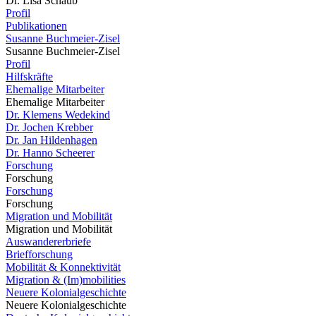
Dr. Lisa Schaub
Profil
Publikationen
Susanne Buchmeier-Zisel
Susanne Buchmeier-Zisel
Profil
Hilfskräfte
Ehemalige Mitarbeiter
Ehemalige Mitarbeiter
Dr. Klemens Wedekind
Dr. Jochen Krebber
Dr. Jan Hildenhagen
Dr. Hanno Scheerer
Forschung
Forschung
Forschung
Forschung
Migration und Mobilität
Migration und Mobilität
Auswandererbriefe
Briefforschung
Mobilität & Konnektivität
Migration & (Im)mobilities
Neuere Kolonialgeschichte
Neuere Kolonialgeschichte