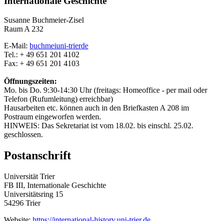
Internationale Geschichte
Susanne Buchmeier-Zisel
Raum A 232
E-Mail:
buchmei
uni-trier
de
Tel.: + 49 651 201 4102
Fax: + 49 651 201 4103
Öffnungszeiten:
Mo. bis Do. 9:30-14:30 Uhr (freitags: Homeoffice - per mail oder
Telefon (Rufumleitung) erreichbar)
Hausarbeiten etc. können auch in den Briefkasten A 208 im
Postraum eingeworfen werden.
HINWEIS: Das Sekretariat ist vom 18.02. bis einschl. 25.02.
geschlossen.
Postanschrift
Universität Trier
FB III, Internationale Geschichte
Universitätsring 15
54296 Trier
Website:
https://international-history.uni-trier.de