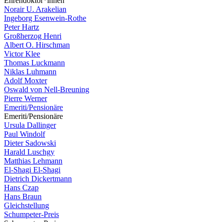
Ehrendoktor*innen
Norair U. Arakelian
Ingeborg Esenwein-Rothe
Peter Hartz
Großherzog Henri
Albert O. Hirschman
Victor Klee
Thomas Luckmann
Niklas Luhmann
Adolf Moxter
Oswald von Nell-Breuning
Pierre Werner
Emeriti/Pensionäre
Emeriti/Pensionäre
Ursula Dallinger
Paul Windolf
Dieter Sadowski
Harald Luschgy
Matthias Lehmann
El-Shagi El-Shagi
Dietrich Dickertmann
Hans Czap
Hans Braun
Gleichstellung
Schumpeter-Preis