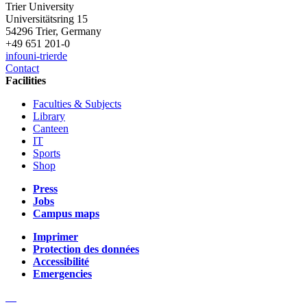
Trier University
Universitätsring 15
54296 Trier, Germany
+49 651 201-0
info
uni-trier
de
Contact
Facilities
Faculties & Subjects
Library
Canteen
IT
Sports
Shop
Press
Jobs
Campus maps
Imprimer
Protection des données
Accessibilité
Emergencies