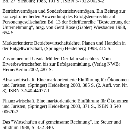
Bd. 27, Siegburg 1983, 101 S., ISBN 3-7922-0025-2
Betriebsvermögen und Sonderbetriebsvermögen. Ein Beitrag zur
konzept-orientierten Anwendung des Erfolgsteu­errechts auf
Personengesellschaften Bd. 13 der Schriftenreihe "Besteuerung der
Unternehmung", hrsg. von Gerd Rose (Gabler) Wiesbaden 1988,
654 S.
Marktorientierte Betriebswirtschaftslehre. Planen und Handeln in
der Entgeltwirtschaft, (Springer) Heidelberg 1998, 415 S.
Zusammen mit Ursula Müller: Der Jahresabschluss. Vom
Erwerbswirtschaften bis zur Erfolgsermittlung, (Verlag NWB)
Herne/Berlin 2002, 487 S.
Absatzwirtschaft. Eine marktorientierte Einführung für Ökonomen
und Juristen, (Springer) Heidelberg 2003, 385 S. (2. Aufl. von Nr.
8), ISBN 3-540-44077-1
Finanzwirtschaft. Eine marktorientierte Einführung für Ökonomen
und Juristen, (Springer) Heidelberg 2003, 371 S., ISBN 3-540-
00670-2
Das "Wirtschaften auf gemeinsame Rechnung", in: Steuer und
Studium 1988, S. 332-340.