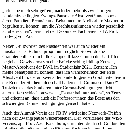
und Mathematik eingeladen.
„Ich habe mich sehr gefreut, nach der mehr als zweijährigen
pandemie-bedingten Zwangs-Pause die Absolvent*innen sowie
deren Familien, Freunde und Bekannten im Auditorium Maximum
begrüßen zu können, um die Abschlussurkunden wieder persönlich
zu überreichen“, berichtet der Dekan des Fachbereichs IV, Prof.
Ludwig von Auer.
Neben Grußworten des Präsidenten war auch wieder ein
musikalisches Rahmenprogramm möglich. So wurde die
Graduiertenfeier durch die Campus II Jazz Combo der Uni Trier
begleitet. Gewissermaßen eine Brücke schlug Philipp Zenzen,
Master-Absolvent der BWL im Studienjahr 2021. Zenzen: „Ich
meine behaupten zu können, dass ich wahrscheinlich der erste
Absolvent bin, der an zwei aufeinanderfolgenden Graduiertenfeiern
die Rede der Studierendenschaft halten darf. Corona sei Dank!“
Trotzdem sei das Studieren unter Corona-Bedingungen nicht
automatisch schlecht gewesen. „Es war halt nur anders“, so Zenzen
und erkennt an, dass auch die Professor*innen das Beste aus den
schwierigen Rahmenbedingungen gemacht hätten.
Auch der Alumni-Verein des FB IV wird seine Netzwerk-Treffen
nach der Zwangspause wiederbeleben. Der Vorsitzende des WiSo-
Vereins, apl. Prof. Axel Kalenborn, ermuntert die frisch Graduierten:
„Bleiben Sie mit der Universität, dem Fachbereich und Ihren