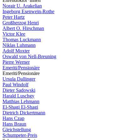
Ehrendoktor*innen
Norair U. Arakelian
Ingeborg Esenwein-Rothe
Peter Hartz
Großherzog Henri
Albert O. Hirschman
Victor Klee
Thomas Luckmann
Niklas Luhmann
Adolf Moxter
Oswald von Nell-Breuning
Pierre Werner
Emeriti/Pensionäre
Emeriti/Pensionäre
Ursula Dallinger
Paul Windolf
Dieter Sadowski
Harald Luschgy
Matthias Lehmann
El-Shagi El-Shagi
Dietrich Dickertmann
Hans Czap
Hans Braun
Gleichstellung
Schumpeter-Preis